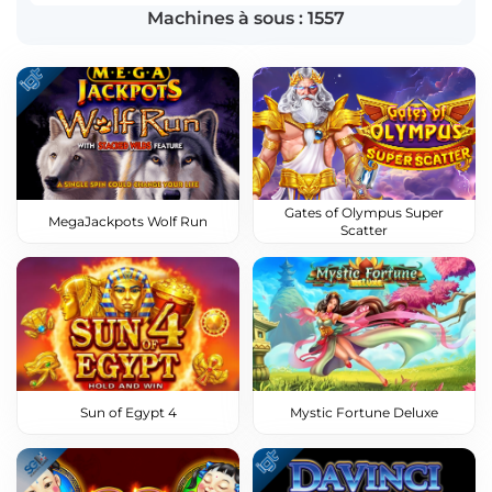
Machines à sous :
1557
Gates of Olympus Super
MegaJackpots Wolf Run
Scatter
Sun of Egypt 4
Mystic Fortune Deluxe