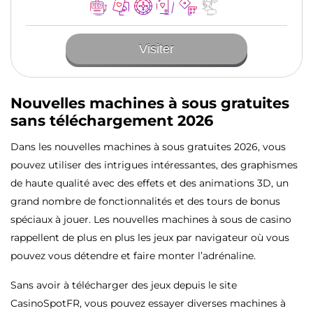
Visiter
Nouvelles machines à sous gratuites
sans téléchargement 2026
Dans les nouvelles machines à sous gratuites 2026, vous
pouvez utiliser des intrigues intéressantes, des graphismes
de haute qualité avec des effets et des animations 3D, un
grand nombre de fonctionnalités et des tours de bonus
spéciaux à jouer. Les nouvelles machines à sous de casino
rappellent de plus en plus les jeux par navigateur où vous
pouvez vous détendre et faire monter l’adrénaline.
Sans avoir à télécharger des jeux depuis le site
CasinoSpotFR, vous pouvez essayer diverses machines à