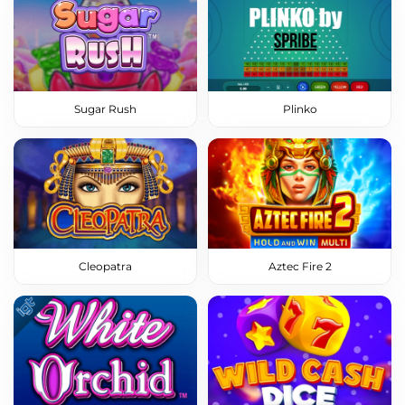
Sugar Rush
Plinko
Cleopatra
Aztec Fire 2