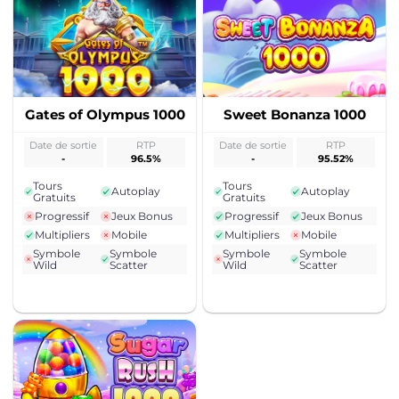
Gates of Olympus 1000
Sweet Bonanza 1000
Date de sortie
RTP
Date de sortie
RTP
-
96.5%
-
95.52%
Tours
Tours
Autoplay
Autoplay
Gratuits
Gratuits
Progressif
Jeux Bonus
Progressif
Jeux Bonus
Multipliers
Mobile
Multipliers
Mobile
Symbole
Symbole
Symbole
Symbole
Wild
Scatter
Wild
Scatter