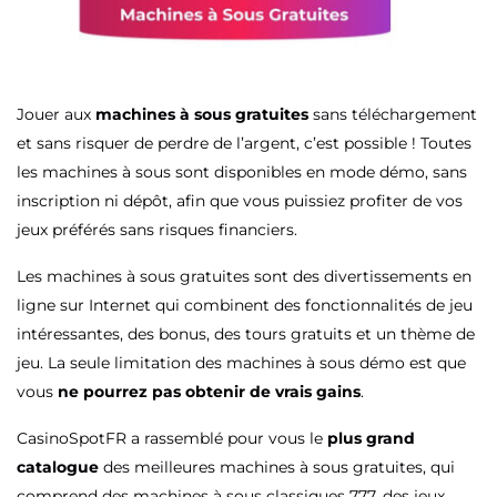
Jouer aux
machines à sous gratuites
sans téléchargement
et sans risquer de perdre de l’argent, c’est possible ! Toutes
les machines à sous sont disponibles en mode démo, sans
inscription ni dépôt, afin que vous puissiez profiter de vos
jeux préférés sans risques financiers.
Les machines à sous gratuites sont des divertissements en
ligne sur Internet qui combinent des fonctionnalités de jeu
intéressantes, des bonus, des tours gratuits et un thème de
jeu. La seule limitation des machines à sous démo est que
vous
ne pourrez pas obtenir de vrais gains
.
CasinoSpotFR a rassemblé pour vous le
plus grand
catalogue
des meilleures machines à sous gratuites, qui
comprend des machines à sous classiques 777, des jeux