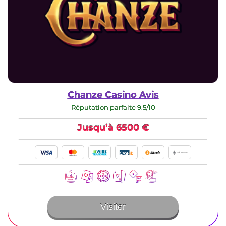
Chanze Casino Avis
Réputation parfaite 9.5/10
Jusqu’à
6500 €
Visiter