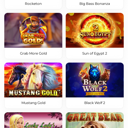
Rocketon
Big Bass Bonanza
Grab More Gold
Sun of Egypt 2
Mustang Gold
Black Wolf 2