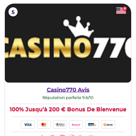
5
Casino770 Avis
Réputation parfaite 9.6/10
100% Jusqu’à
200 € Bonus De Bienvenue