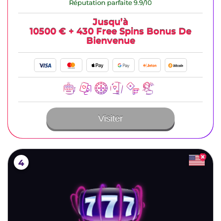
Réputation parfaite 9.9/10
Jusqu’à
10500 € + 430 Free Spins Bonus De
Bienvenue
Visiter
4