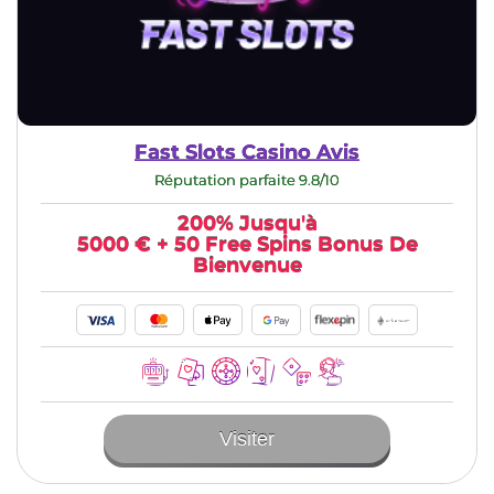
Fast Slots Casino Avis
Réputation parfaite 9.8/10
200% Jusqu'à
5000 € + 50 Free Spins Bonus De
Bienvenue
Visiter