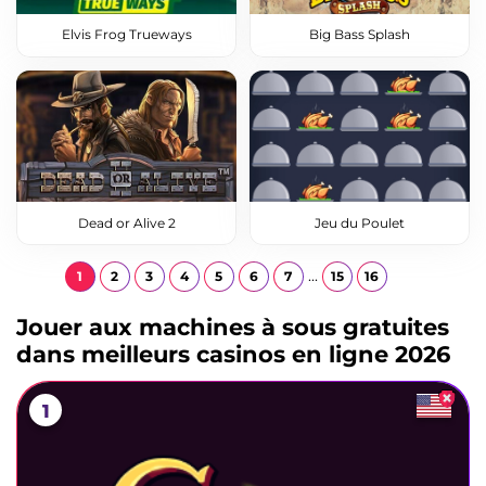
Elvis Frog Trueways
Big Bass Splash
Dead or Alive 2
Jeu du Poulet
...
1
2
3
4
5
6
7
15
16
Jouer aux machines à sous gratuites
dans meilleurs casinos en ligne 2026
1