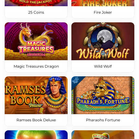
25 Coins
Fire Joker
Magic Treasures Dragon
Wild Wolf
Ramses Book Deluxe
Pharaohs Fortune