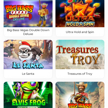
Big Bass Vegas Double Down
Ultra Hold and Spin
Deluxe
Le Santa
Treasures of Troy