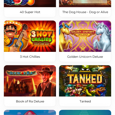
40 Super Hot
The Dog House - Dog or Alive
3 Hot Chillies
Golden Unicorn Deluxe
Book of Ra Deluxe
Tanked