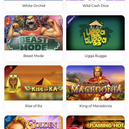
White Orchid
Wild Cash Dice
Beast Mode
Ugga Bugga
Rise of Ra
King of Macedonia