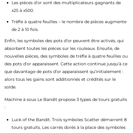
Les pièces d’or sont des multiplicateurs gagnants de
x25 à x500.
Trèfle à quatre feuilles – le nombre de pièces augmente
de 2 à 10 fois.
Enfin, les symboles des pots d’or peuvent être activés, qui
absorbent toutes les pièces sur les rouleaux. Ensuite, de
nouvelles pièces, des symboles de trèfle à quatre feuilles ou
des pots d’or apparaissent. Cette action continue jusqu’à ce
que davantage de pots d’or apparaissent qu’initialement :
alors tous les gains sont additionnés et crédités sur le
solde.
Machine à sous Le Bandit propose 3 types de tours gratuits
:
Luck of the Bandit. Trois symboles Scatter démarrent 8
tours gratuits. Les carrés dorés à la place des symboles