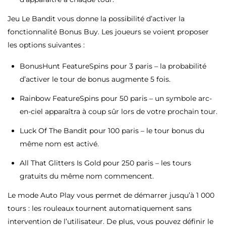
Jeu Le Bandit vous donne la possibilité d’activer la
fonctionnalité Bonus Buy. Les joueurs se voient proposer
les options suivantes :
BonusHunt FeatureSpins pour 3 paris – la probabilité
d’activer le tour de bonus augmente 5 fois.
Rainbow FeatureSpins pour 50 paris – un symbole arc-
en-ciel apparaîtra à coup sûr lors de votre prochain tour.
Luck Of The Bandit pour 100 paris – le tour bonus du
même nom est activé.
All That Glitters Is Gold pour 250 paris – les tours
gratuits du même nom commencent.
Le mode Auto Play vous permet de démarrer jusqu’à 1 000
tours : les rouleaux tournent automatiquement sans
intervention de l’utilisateur. De plus, vous pouvez définir le