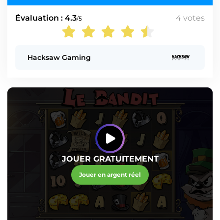
Évaluation : 4.3
4
votes
/5
Hacksaw Gaming
JOUER GRATUITEMENT
Jouer en argent réel