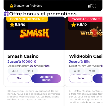
Signaler un Problème
Offre bonus et promotions
BONUS DE BIENVENUE
CASHBACK BONUS
9.9
9.8
/10
/10
Smash Casino
WildRobin Casin
Jusqu'à 10000 €
Jusqu’à 15%
20 €
10х
-
1x
Dépôt minimum
Wager
Dépôt minimum
Wager
+2
+1
+0
+0
Obtenir le
Obt
Non
Non
Bonus
B
18+. Nouveaux joueurs uniquement. Dépôt
18+. Différents jeux contribuen
min: 20 €. Le pack de bienvenue comprend
différemment aux conditions 
5 dépôts. Mise requise: 10x. Les bonus sont
bonus. Veuillez consulter le p
valables 7 jours après activation.
des conditions générales pour 
conditions de bonus complète