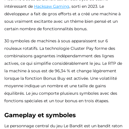
intéressant de
Hacksaw Gaming
, sorti en 2023. Le
développeur a fait de gros efforts et a créé une machine à
sous vraiment excitante avec un thème bien pensé et un
certain nombre de fonctionnalités bonus.
30 symboles de machines à sous apparaissent sur 6
rouleaux rotatifs. La technologie Cluster Pay forme des
combinaisons gagnantes indépendamment des lignes
actives, ce qui simplifie considérablement le jeu. Le RTP de
la machine à sous est de 96,34 % et change légèrement
lorsque la fonction Bonus Buy est activée. Une volatilité
moyenne indique un nombre et une taille de gains
équilibrés. Le jeu comporte plusieurs symboles avec des
fonctions spéciales et un tour bonus en trois étapes.
Gameplay et symboles
Le personnage central du jeu Le Bandit est un bandit raton