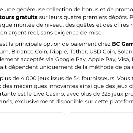
e une généreuse collection de bonus et de promo
tours gratuits
sur leurs quatre premiers dépôts. P
ue montée de niveau, des quêtes et des offres rég
 en argent réel, sans exigence de mise.
est la principale option de paiement chez
BC Gam
m, Binance Coin, Ripple, Tether, USD Coin, Solana
ement acceptés via Google Pay, Apple Pay, Visa, M
etrait dépendent uniquement de la méthode de pai
lus de 4 000 jeux issus de 54 fournisseurs. Vous 
c des mécaniques innovantes ainsi que des jeux c
rtante est le Live Casino, avec plus de 325 jeux 
tanés, exclusivement disponible sur cette plateform