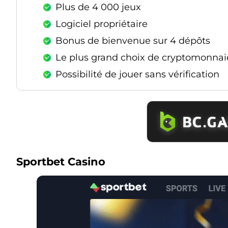
Plus de 4 000 jeux
Logiciel propriétaire
Bonus de bienvenue sur 4 dépôts
Le plus grand choix de cryptomonnai
Possibilité de jouer sans vérification
Sportbet Casino