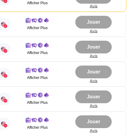
Afficher Plus
Avis
Jouer
Afficher Plus
Avis
Jouer
Afficher Plus
Avis
Jouer
Afficher Plus
Avis
Jouer
Afficher Plus
Avis
Jouer
Afficher Plus
Avis