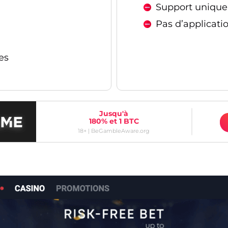
Support unique
Pas d’applicati
es
Jusqu'à
180% et 1 BTC
18+ | BeGambleAware.org