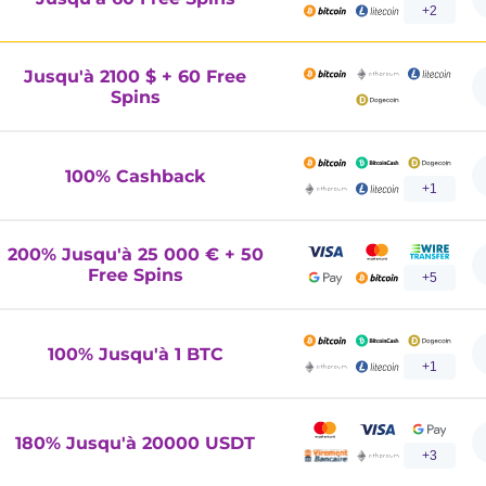
+2
Jusqu'à 2100 $ + 60 Free
Spins
100% Cashback
+1
200% Jusqu'à 25 000 € + 50
Free Spins
+5
100% Jusqu'à 1 BTC
+1
180% Jusqu'à 20000 USDT
+3