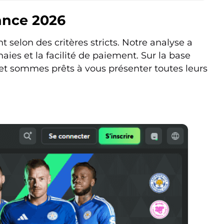
rance 2026
ant selon des critères stricts. Notre analyse a
aies et la facilité de paiement. Sur la base
C et sommes prêts à vous présenter toutes leurs