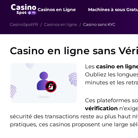
Casinos en Ligne
Machines à sous Gratu
CasinoSpotFR
Casinos en ligne
Casino sans KYC
Casino en ligne sans Vér
Les
casino en lign
Oubliez les longues
minutes et les retra
Ces plateformes son
vérification
n’exige
sécurité des transactions reste au plus haut 
pratiques, ces casinos proposent une large sé