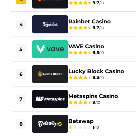
9.7
/10
Rainbet Casino
4
9.7
/10
VAVE Casino
5
9.5
/10
Lucky Block Casino
6
9.3
/10
Metaspins Casino
7
9
/10
Betswap
8
1
/10