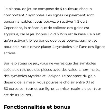
Le plateau de jeu se compose de 4 rouleaux, chacun
comportant 3 symboles. Les lignes de paiement sont
personnalisables : vous pouvez en activer 1, 2 ou 3.
Cependant, la mécanique de collecte des gains est
atypique, car le jeu bonus Hold & Win est la base. Ce n’est
qu’en activant le jeu bonus que vous pouvez gagner, et
pour cela, vous devez placer 4 symboles sur l’une des lignes
actives.
Sur le plateau de jeu, vous ne verrez que des symboles
spéciaux, tels que des pièces avec des valeurs nominales,
des symboles Mystère et Jackpot. Le montant du gain
dépend de la mise ; vous pouvez le choisir entre 0,1 et
60 euros par tour et par ligne. La mise maximale par tour
est de 180 euros.
Fonctionnalités et bonus