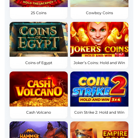
25 Coins
Cowboy Coins
Coins of Egypt
Joker’s Coins: Hold and Win
Cash Volcano
Coin Strike 2: Hold and Win