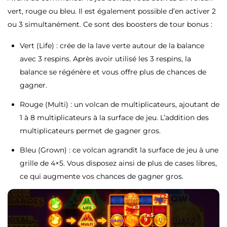
vert, rouge ou bleu. Il est également possible d’en activer 2
ou 3 simultanément. Ce sont des boosters de tour bonus :
Vert (Life) : crée de la lave verte autour de la balance
avec 3 respins. Après avoir utilisé les 3 respins, la
balance se régénère et vous offre plus de chances de
gagner.
Rouge (Multi) : un volcan de multiplicateurs, ajoutant de
1 à 8 multiplicateurs à la surface de jeu. L’addition des
multiplicateurs permet de gagner gros.
Bleu (Grown) : ce volcan agrandit la surface de jeu à une
grille de 4×5. Vous disposez ainsi de plus de cases libres,
ce qui augmente vos chances de gagner gros.