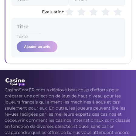
Évaluation
Ajouter un avis
CasinoSpotFR.com a déployé beaucoup d'efforts pour
préparer une collection de jeux de haut niveau pour les
joueurs français qui aiment les machines à sous et pas
seulement pour eux. En outre, les joueurs peuvent lire les
revues rédigées par les meilleurs experts des casinos et
découvrir comment les casinos internationaux sont classés
en fonction de diverses caractéristiques, sans parler
d'apprendre quelles offres de bonus vous attendent encore