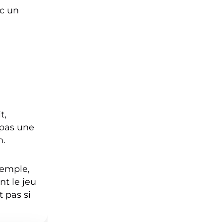
ec un
t,
 pas une
n.
xemple,
nt le jeu
 pas si