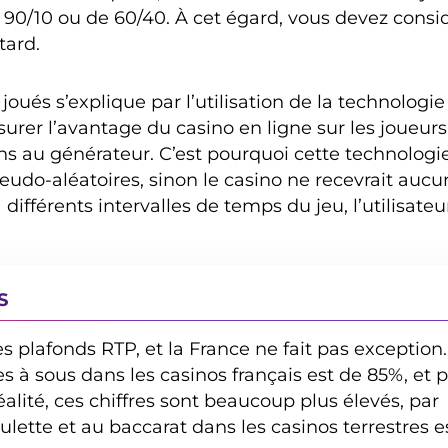
e 90/10 ou de 60/40. À cet égard, vous devez consi
tard.
és s’explique par l’utilisation de la technologie
rer l’avantage du casino en ligne sur les joueurs,
s au générateur. C’est pourquoi cette technologie
do-aléatoires, sinon le casino ne recevrait aucu
ifférents intervalles de temps du jeu, l’utilisateu
S
 plafonds RTP, et la France ne fait pas exception.
 sous dans les casinos français est de 85%, et p
éalité, ces chiffres sont beaucoup plus élevés, par
lette et au baccarat dans les casinos terrestres e