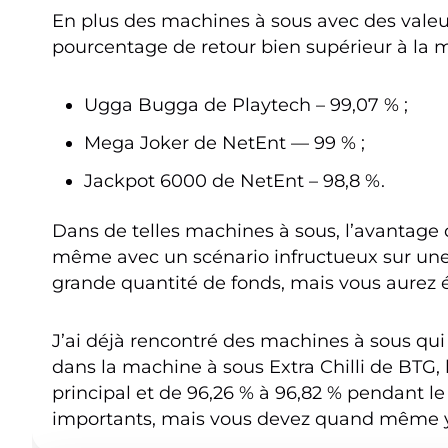
En plus des machines à sous avec des valeur
pourcentage de retour bien supérieur à la 
Ugga Bugga de Playtech – 99,07 % ;
Mega Joker de NetEnt — 99 % ;
Jackpot 6000 de NetEnt – 98,8 %.
Dans de telles machines à sous, l’avantage 
même avec un scénario infructueux sur une
grande quantité de fonds, mais vous aurez 
J’ai déjà rencontré des machines à sous qu
dans la machine à sous Extra Chilli de BTG, 
principal et de 96,26 % à 96,82 % pendant l
importants, mais vous devez quand même y p