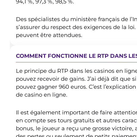
94,1 %, 97,3 %, 98,5 %.
Des spécialistes du ministère français de l’I
s’assurer du respect des exigences de la loi
peuvent être attendues.
COMMENT FONCTIONNE LE RTP DANS LES
Le principe du RTP dans les casinos en ligne 
pouvez recevoir de gains. J’ai déjà dit que s
pouvez gagner 960 euros. C’est l’explicatio
de casino en ligne.
Il est également important de faire attenti
en compte ses tours gratuits et autres caract
bonus, le joueur a reçu une grosse victoire, 
des pertes ou seulement de petits paiements