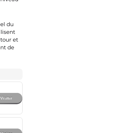
nel du
lisent
tour et
ant de
Visiter