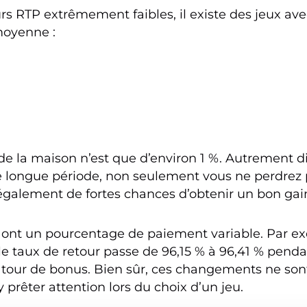
s RTP extrêmement faibles, il existe des jeux av
moyenne :
de la maison n’est que d’environ 1 %. Autrement di
 longue période, non seulement vous ne perdrez
également de fortes chances d’obtenir un bon gai
i ont un pourcentage de paiement variable. Par e
le taux de retour passe de 96,15 % à 96,41 % penda
e tour de bonus. Bien sûr, ces changements ne sont
rêter attention lors du choix d’un jeu.