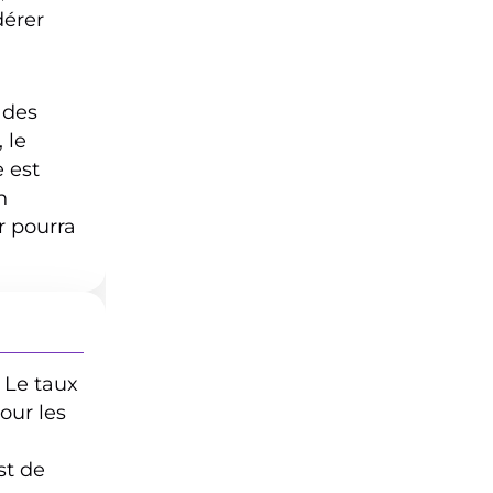
dérer
 des
 le
 est
n
r pourra
 Le taux
our les
st de