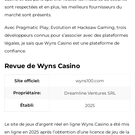
sont respectées et en plus, les meilleurs fournisseurs du
marché sont présents.
Avec Pragmatic Play, Evolution et Hacksaw Gaming, trois
développeurs connus pour s’associer avec des plateformes
légales, je sais que Wyns Casino est une plateforme de
confiance.
Revue de Wyns Casino
Site officiel:
wyns100.com
Propriétaire:
Dreamline Ventures SRL
Établi:
2025
Le site de jeux d’argent réel en ligne Wyns Casino a été mis
en ligne en 2025 après l’obtention d’une licence de jeu de la