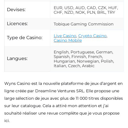
EUR, USD, AUD, CAD, CZK, HUF,
Devises:
CHF, NZD, NOK, PLN, BRL, TRY
Licences:
Tobique Gaming Commission
Live Casino
,
Crypto Casino
,
Type de Casino:
Casino Mobile
English, Portuguese, German,
Spanish, Finnish, French,
Langues:
Hungarian, Norwegian, Polish,
Italian, Czech, Arabic
Wyns Casino est la nouvelle plateforme de jeux d’argent en
ligne créée par Dreamline Ventures SRL. Elle propose une
large sélection de jeux avec plus de 11 000 titres disponibles
sur leur catalogue. Cela a attiré mon attention et j’ai
souhaité réaliser une revue complète que je vous propose
ici.