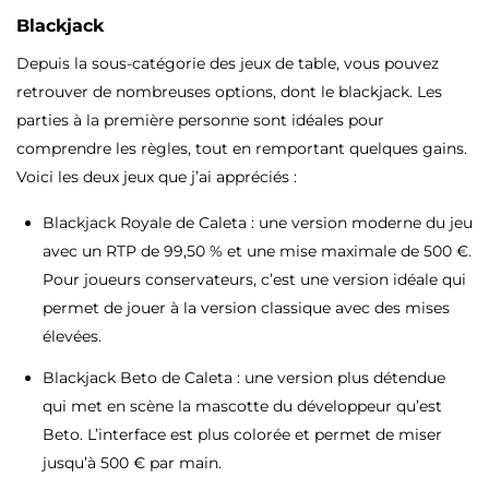
Blackjack
Depuis la sous-catégorie des jeux de table, vous pouvez
retrouver de nombreuses options, dont le blackjack. Les
parties à la première personne sont idéales pour
comprendre les règles, tout en remportant quelques gains.
Voici les deux jeux que j’ai appréciés :
Blackjack Royale de Caleta : une version moderne du jeu
avec un RTP de 99,50 % et une mise maximale de 500 €.
Pour joueurs conservateurs, c’est une version idéale qui
permet de jouer à la version classique avec des mises
élevées.
Blackjack Beto de Caleta : une version plus détendue
qui met en scène la mascotte du développeur qu’est
Beto. L’interface est plus colorée et permet de miser
jusqu’à 500 € par main.