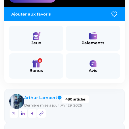
Ajouter aux favoris
Jeux
Paiements
5
Bonus
Avis
Arthur Lambert
480 articles
Dernière mise à jour :
Avr 29, 2026