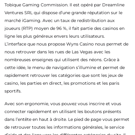
Tobique Gaming Commission. Il est opéré par Dreamline
Ventures SRL qui dispose d’une grande réputation sur le
marché iGaming. Avec un taux de redistribution aux
joueurs (RTP) moyen de 96 %, il fait partie des casinos en
ligne les plus généreux envers leurs utilisateurs.
L’interface que nous propose Wyns Casino nous permet de
nous retrouver dans les rues de Las Vegas avec les
nombreuses enseignes qui utilisent des néons. Grâce à
cette idée, le menu de navigation s’illumine et permet de
rapidement retrouver les catégories que sont les jeux de
casino, les parties en direct, les promotions et les paris
sportifs.
Avec son ergonomie, vous pouvez vous inscrire et vous
connecter rapidement en utilisant les boutons présents
dans l’entête en haut à droite. Le pied de page vous permet
de retrouver toutes les informations générales, le service