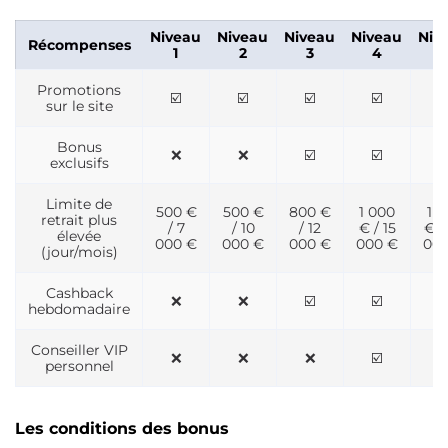
Niveau
Niveau
Niveau
Niveau
Niv
Récompenses
1
2
3
4
5
Promotions
☑️
☑️
☑️
☑️
☑
sur le site
Bonus
❌
❌
☑️
☑️
☑
exclusifs
Limite de
500 €
500 €
800 €
1 000
1 5
retrait plus
/ 7
/ 10
/ 12
€ / 15
€ /
élevée
000 €
000 €
000 €
000 €
00
(jour/mois)
Cashback
❌
❌
☑️
☑️
☑
hebdomadaire
Conseiller VIP
❌
❌
❌
☑️
☑
personnel
Les conditions des bonus