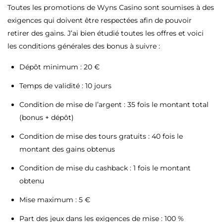
Toutes les promotions de Wyns Casino sont soumises à des
exigences qui doivent être respectées afin de pouvoir
retirer des gains. J’ai bien étudié toutes les offres et voici
les conditions générales des bonus à suivre :
Dépôt minimum : 20 €
Temps de validité : 10 jours
Condition de mise de l’argent : 35 fois le montant total
(bonus + dépôt)
Condition de mise des tours gratuits : 40 fois le
montant des gains obtenus
Condition de mise du cashback : 1 fois le montant
obtenu
Mise maximum : 5 €
Part des jeux dans les exigences de mise : 100 %