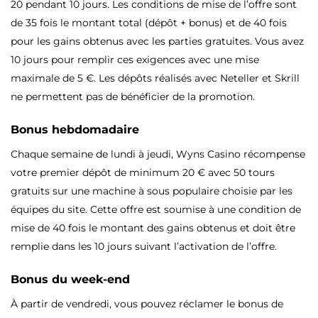
20 pendant 10 jours. Les conditions de mise de l’offre sont
de 35 fois le montant total (dépôt + bonus) et de 40 fois
pour les gains obtenus avec les parties gratuites. Vous avez
10 jours pour remplir ces exigences avec une mise
maximale de 5 €. Les dépôts réalisés avec Neteller et Skrill
ne permettent pas de bénéficier de la promotion.
Bonus hebdomadaire
Chaque semaine de lundi à jeudi, Wyns Casino récompense
votre premier dépôt de minimum 20 € avec 50 tours
gratuits sur une machine à sous populaire choisie par les
équipes du site. Cette offre est soumise à une condition de
mise de 40 fois le montant des gains obtenus et doit être
remplie dans les 10 jours suivant l’activation de l’offre.
Bonus du week-end
À partir de vendredi, vous pouvez réclamer le bonus de