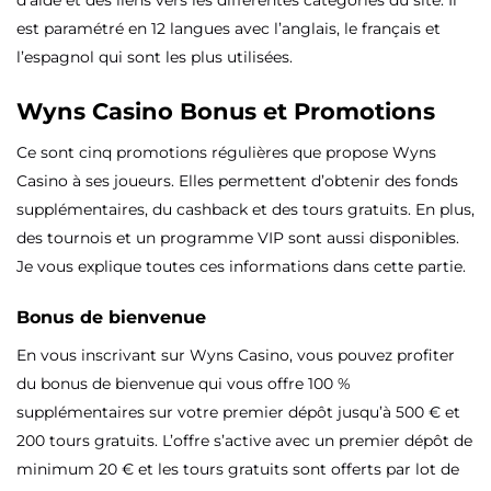
d’aide et des liens vers les différentes catégories du site. Il
est paramétré en 12 langues avec l’anglais, le français et
l’espagnol qui sont les plus utilisées.
Wyns Casino Bonus et Promotions
Ce sont cinq promotions régulières que propose Wyns
Casino à ses joueurs. Elles permettent d’obtenir des fonds
supplémentaires, du cashback et des tours gratuits. En plus,
des tournois et un programme VIP sont aussi disponibles.
Je vous explique toutes ces informations dans cette partie.
Bonus de bienvenue
En vous inscrivant sur Wyns Casino, vous pouvez profiter
du bonus de bienvenue qui vous offre 100 %
supplémentaires sur votre premier dépôt jusqu’à 500 € et
200 tours gratuits. L’offre s’active avec un premier dépôt de
minimum 20 € et les tours gratuits sont offerts par lot de