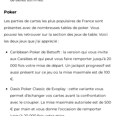
de belles sommes.
Poker
Les parties de cartes les plus populaires de France sont
présentes avec de nombreuses tables de poker. Vous
pouvez les retrouver sur la section des jeux de table. Voici
les deux jeux que j’ai apprécié :
Caribbean Poker de Betsoft : la version qui vous invite
aux Caraïbes et qui peut vous faire remporter jusqu’à 20
000 fois votre mise de départ. Un jackpot progressif est
aussi présent sur ce jeu où la mise maximale est de 100
€.
Oasis Poker Classic de Evoplay : cette variante vous
permet d’échanger vos cartes avant la confrontation
avec le croupier. La mise maximale autorisée est de 500
€ par main et vous donne l’occasion de remporter
jusqu’à 20 000 fois votre mise.