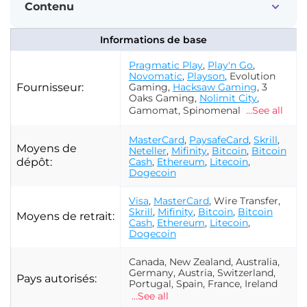
Contenu
Informations de base
Pragmatic Play
,
Play'n Go
,
Novomatic
,
Playson
, Evolution
Fournisseur:
Gaming,
Hacksaw Gaming
, 3
Oaks Gaming,
Nolimit City
,
Gamomat, Spinomenal
...See all
MasterCard
,
PaysafeCard
,
Skrill
,
Moyens de
Neteller
,
Mifinity
,
Bitcoin
,
Bitcoin
dépôt:
Cash
,
Ethereum
,
Litecoin
,
Dogecoin
Visa
,
MasterCard
, Wire Transfer,
Skrill
,
Mifinity
,
Bitcoin
,
Bitcoin
Moyens de retrait:
Cash
,
Ethereum
,
Litecoin
,
Dogecoin
Canada, New Zealand, Australia,
Germany, Austria, Switzerland,
Pays autorisés:
Portugal, Spain, France, Ireland
...See all