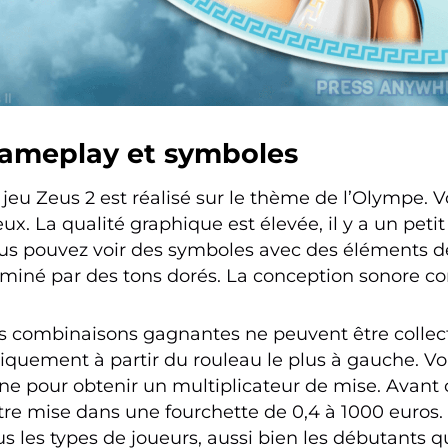
ameplay et symboles
 jeu Zeus 2 est réalisé sur le thème de l’Olympe. V
eux. La qualité graphique est élevée, il y a un peti
us pouvez voir des symboles avec des éléments de 
miné par des tons dorés. La conception sonore c
s combinaisons gagnantes ne peuvent être collect
iquement à partir du rouleau le plus à gauche. V
gne pour obtenir un multiplicateur de mise. Avant c
tre mise dans une fourchette de 0,4 à 1000 euros.
us les types de joueurs, aussi bien les débutants q