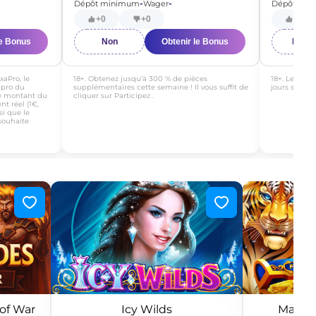
-
-
Dépôt minimum
Wager
Dépôt mi
+0
+0
+0
le Bonus
Non
Obtenir le Bonus
LUCK
xaPro, le
18+. Obtenez jusqu’à 300 % de pièces
18+. Le bonu
apro du
supplémentaires cette semaine ! Il vous suffit de
jours suivant
 le montant du
cliquer sur Participez .
nt réel (1€,
si que le
souhaite
of War
Icy Wilds
Magic 