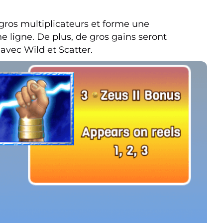
 gros multiplicateurs et forme une
 ligne. De plus, de gros gains seront
 avec Wild et Scatter.