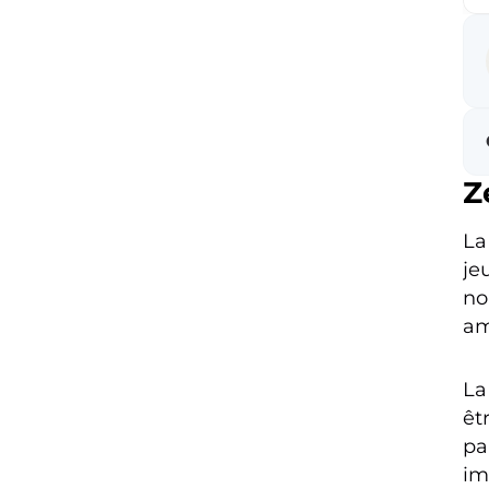
Z
La
je
no
am
La
êt
pa
im