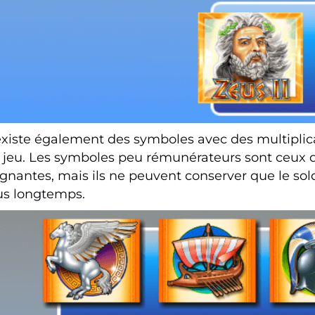
 existe également des symboles avec des multiplica
 jeu. Les symboles peu rémunérateurs sont ceux 
gnantes, mais ils ne peuvent conserver que le solde
us longtemps.