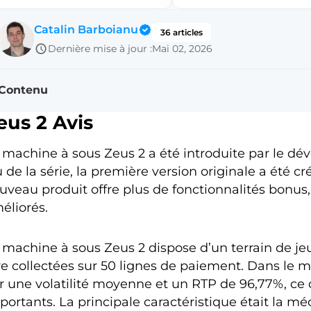
Catalin Barboianu
36 articles
Dernière mise à jour :
Mai 02, 2026
Contenu
eus 2 Avis
 machine à sous Zeus 2 a été introduite par le dé
u de la série, la première version originale a été cr
uveau produit offre plus de fonctionnalités bonus
éliorés.
 machine à sous Zeus 2 dispose d’un terrain de j
re collectées sur 50 lignes de paiement. Dans le 
r une volatilité moyenne et un RTP de 96,77%, ce q
portants. La principale caractéristique était la 