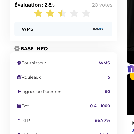
Évaluation : 2.8
20
votes
/5
WMS
BASE INFO
Fournisseur
WMS
Rouleaux
5
Lignes de Paiement
50
Bet
0.4 - 1000
RTP
96.77%