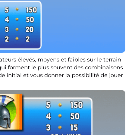
teurs élevés, moyens et faibles sur le terrain
qui forment le plus souvent des combinaisons
 initial et vous donner la possibilité de jouer