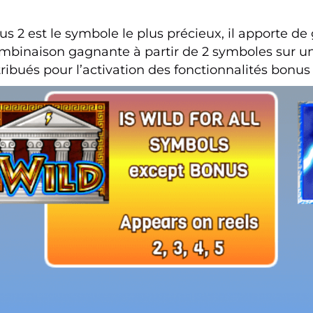
us 2 est le symbole le plus précieux, il apporte de
mbinaison gagnante à partir de 2 symboles sur une
tribués pour l’activation des fonctionnalités bonus