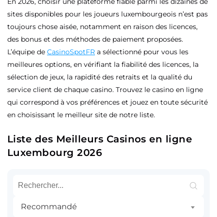
En 2026, choisir une plateforme fiable parmi les dizaines de
sites disponibles pour les joueurs luxembourgeois n’est pas
toujours chose aisée, notamment en raison des licences,
des bonus et des méthodes de paiement proposées.
L’équipe de
CasinoSpotFR
a sélectionné pour vous les
meilleures options, en vérifiant la fiabilité des licences, la
sélection de jeux, la rapidité des retraits et la qualité du
service client de chaque casino. Trouvez le casino en ligne
qui correspond à vos préférences et jouez en toute sécurité
en choisissant le meilleur site de notre liste.
Liste des Meilleurs Casinos en ligne
Luxembourg 2026
Recommandé