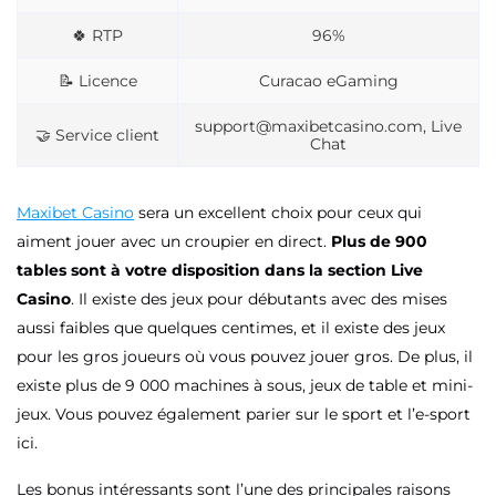
🍀 RTP
96%
📝 Licence
Curacao eGaming
support@maxibetcasino.com, Live
🤝 Service client
Chat
Maxibet Casino
sera un excellent choix pour ceux qui
aiment jouer avec un croupier en direct.
Plus de 900
tables sont à votre disposition dans la section Live
Casino
. Il existe des jeux pour débutants avec des mises
aussi faibles que quelques centimes, et il existe des jeux
pour les gros joueurs où vous pouvez jouer gros. De plus, il
existe plus de 9 000 machines à sous, jeux de table et mini-
jeux. Vous pouvez également parier sur le sport et l’e-sport
ici.
Les bonus intéressants sont l’une des principales raisons