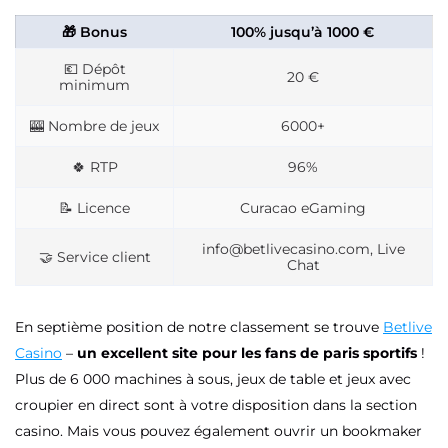
🎁 Bonus
100% jusqu’à 1000 €
💶 Dépôt
20 ​​€
minimum
🎰 Nombre de jeux
6000+
🍀 RTP
96%
📝 Licence
Curacao eGaming
info@betlivecasino.com, Live
🤝 Service client
Chat
En septième position de notre classement se trouve
Betlive
Casino
–
un excellent site pour les fans de paris sportifs
!
Plus de 6 000 machines à sous, jeux de table et jeux avec
croupier en direct sont à votre disposition dans la section
casino. Mais vous pouvez également ouvrir un bookmaker