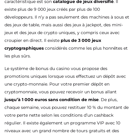
caractéristique est son
catalogue de jeux diversifié
. Il
existe plus de 9 000 jeux créés par plus de 100
développeurs. Il n’y a pas seulement des machines à sous et
des jeux de table, mais aussi des jeux à jackpot, des mini-
jeux et des jeux de crypto uniques, y compris ceux avec
croupier en direct. Il existe
plus de 3 000 jeux
cryptographiques
considérés comme les plus honnêtes et
les plus sûrs.
Le système de bonus du casino vous propose des
promotions uniques lorsque vous effectuez un dépôt avec
une crypto-monnaie. Pour votre premier dépôt en
cryptomonnaie, vous pouvez recevoir un bonus allant
jusqu’à 1 000 euros sans condition de mise
. De plus,
chaque semaine, vous pouvez restituer 10 % du montant de
votre perte nette selon les conditions d’un cashback
régulier. Il existe également un programme VIP avec 10
niveaux avec un grand nombre de tours gratuits et des