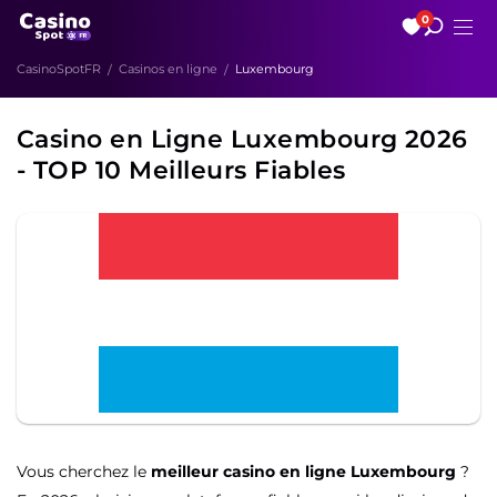
0
CasinoSpotFR
Casinos en ligne
Luxembourg
Casino en Ligne Luxembourg 2026
- TOP 10 Meilleurs Fiables
Vous cherchez le
meilleur casino en ligne Luxembourg
?