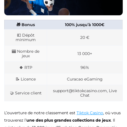
🎁 Bonus
100% jusqu’à 1000€
💶 Dépôt
20 €
minimum
🎰 Nombre de
13 000+
jeux
🍀 RTP
96%
📝 Licence
Curacao eGaming
support@tiktokcasino.com, Live
🤝 Service client
Chat
L’ouverture de notre classement est
Tiktok Casino
, où vous
trouverez l’
une des plus grandes collections de jeux
. Il