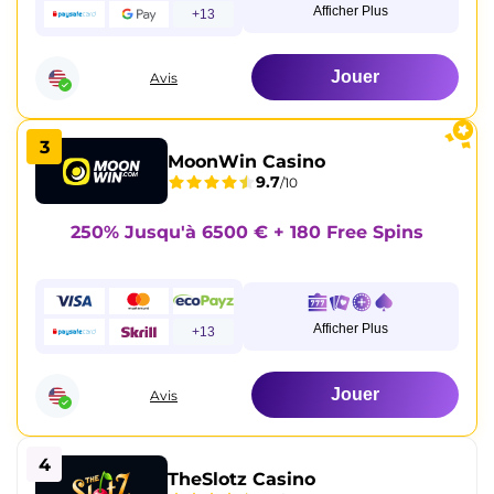
Afficher Plus
+13
Jouer
Avis
3
MoonWin Casino
9.7
/10
250% Jusqu'à 6500 € + 180 Free Spins
Afficher Plus
+13
Jouer
Avis
4
TheSlotz Casino