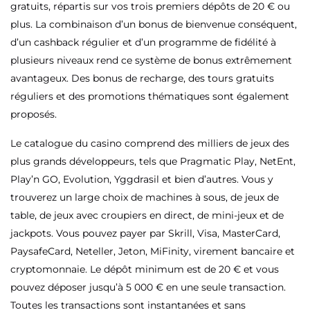
gratuits, répartis sur vos trois premiers dépôts de 20 € ou
plus. La combinaison d’un bonus de bienvenue conséquent,
d’un cashback régulier et d’un programme de fidélité à
plusieurs niveaux rend ce système de bonus extrêmement
avantageux. Des bonus de recharge, des tours gratuits
réguliers et des promotions thématiques sont également
proposés.
Le catalogue du casino comprend des milliers de jeux des
plus grands développeurs, tels que Pragmatic Play, NetEnt,
Play’n GO, Evolution, Yggdrasil et bien d’autres. Vous y
trouverez un large choix de machines à sous, de jeux de
table, de jeux avec croupiers en direct, de mini-jeux et de
jackpots. Vous pouvez payer par Skrill, Visa, MasterCard,
PaysafeCard, Neteller, Jeton, MiFinity, virement bancaire et
cryptomonnaie. Le dépôt minimum est de 20 € et vous
pouvez déposer jusqu’à 5 000 € en une seule transaction.
Toutes les transactions sont instantanées et sans