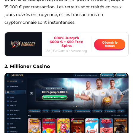
15 000 € par transaction. Les retraits sont traités en deux
jours ouvrés en moyenne, et les transactions en
cryptomonnaie sont instantanées.
600% Jusqu'à
6000 € + 450 Free
Obtenir le
Spins
bonus
18+ | BeGambleAware.org
2. Millioner Casino