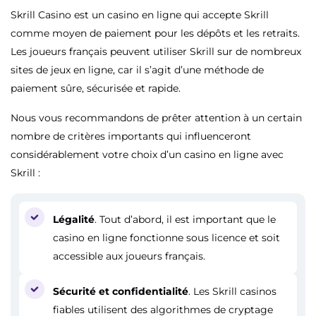
Skrill Casino est un casino en ligne qui accepte Skrill
comme moyen de paiement pour les dépôts et les retraits.
Les joueurs français peuvent utiliser Skrill sur de nombreux
sites de jeux en ligne, car il s’agit d’une méthode de
paiement sûre, sécurisée et rapide.
Nous vous recommandons de prêter attention à un certain
nombre de critères importants qui influenceront
considérablement votre choix d’un casino en ligne avec
Skrill :
Légalité
. Tout d’abord, il est important que le
casino en ligne fonctionne sous licence et soit
accessible aux joueurs français.
Sécurité et confidentialité
. Les Skrill casinos
fiables utilisent des algorithmes de cryptage