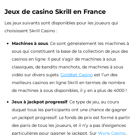
Jeux de casino Skrill en France
Les jeux suivants sont disponibles pour les joueurs qui
choisissent Skrill Casino :
Machines à sous
. Ce sont généralement les machines à
sous qui constituent la base de la collection de jeux des
casinos en ligne. Il peut s’agir de machines à sous
classiques, de bandits manchots, de machines à sous
vidéo sur divers sujets.
Goldbet Casino
est l’un des
meilleurs casinos en ligne Skrill en termes de nombre
de machines à sous disponibles, il y en a plus de 4000 !
Jeux à jackpot progressif
. Ce type de jeu, au cours
duquel tous les participants ont une chance de gagner
un jackpot progressif. Le fonds de prix est formé à partir
des paris de tous les joueurs, et il n’y a pas d’exigences
particulières pour gagner le jackpot. Sur
Wyns Casino
,