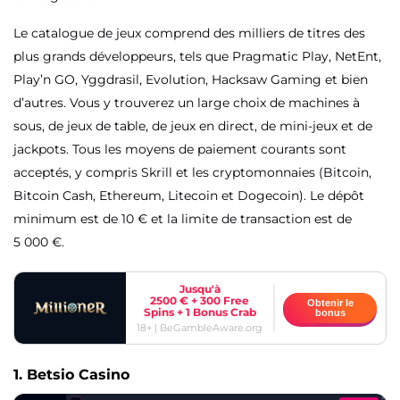
Le catalogue de jeux comprend des milliers de titres des
plus grands développeurs, tels que Pragmatic Play, NetEnt,
Play’n GO, Yggdrasil, Evolution, Hacksaw Gaming et bien
d’autres. Vous y trouverez un large choix de machines à
sous, de jeux de table, de jeux en direct, de mini-jeux et de
jackpots. Tous les moyens de paiement courants sont
acceptés, y compris Skrill et les cryptomonnaies (Bitcoin,
Bitcoin Cash, Ethereum, Litecoin et Dogecoin). Le dépôt
minimum est de 10 € et la limite de transaction est de
5 000 €.
Jusqu'à
2500 € + 300 Free
Obtenir le
Spins + 1 Bonus Crab
bonus
18+ | BeGambleAware.org
1. Betsio Casino