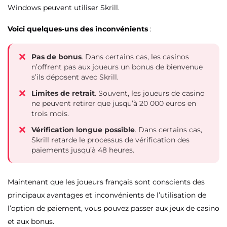
Windows peuvent utiliser Skrill.
Voici quelques-uns des inconvénients
:
Pas de bonus
. Dans certains cas, les casinos
n’offrent pas aux joueurs un bonus de bienvenue
s’ils déposent avec Skrill.
Limites de retrait
. Souvent, les joueurs de casino
ne peuvent retirer que jusqu’à 20 000 euros en
trois mois.
Vérification longue possible
. Dans certains cas,
Skrill retarde le processus de vérification des
paiements jusqu’à 48 heures.
Maintenant que les joueurs français sont conscients des
principaux avantages et inconvénients de l’utilisation de
l’option de paiement, vous pouvez passer aux jeux de casino
et aux bonus.