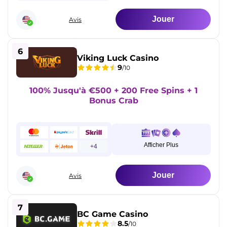
Jouer
Avis
6
Viking Luck Casino
9
/10
100% Jusqu'à €500 + 200 Free Spins + 1
Bonus Crab
Afficher Plus
+4
Jouer
Avis
7
BC Game Casino
8.5
/10