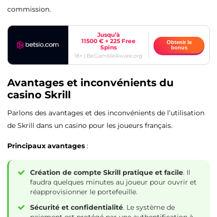
commission.
Jusqu’à
11500 € + 225 Free
Obtenir le
Spins
bonus
18+ | BeGambleAware.org
Avantages et inconvénients du
casino Skrill
Parlons des avantages et des inconvénients de l’utilisation
de Skrill dans un casino pour les joueurs français.
Principaux avantages
:
Création de compte Skrill pratique et facile
. Il
faudra quelques minutes au joueur pour ouvrir et
réapprovisionner le portefeuille.
Sécurité et confidentialité
. Le système de
paiement est protégé par une authentification à