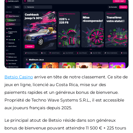
Betsio Casino
arrive en tête de notre classement. Ce site de
jeux en ligne, licencié au Costa Rica, mise sur des
paiements rapides et un généreux bonus de bienvenue.
Propriété de Techno Wave Systems S.R.L., il est accessible
aux joueurs français depuis 2025.
Le principal atout de Betsio réside dans son généreux
bonus de bienvenue pouvant atteindre 11 500 € + 225 tours