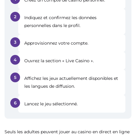
Créez un compte de casino personnel.
Indiquez et confirmez les données
personnelles dans le profil.
Approvisionnez votre compte.
Ouvrez la section « Live Casino ».
Affichez les jeux actuellement disponibles et
les langues de diffusion.
Lancez le jeu sélectionné.
Seuls les adultes peuvent jouer au casino en direct en ligne