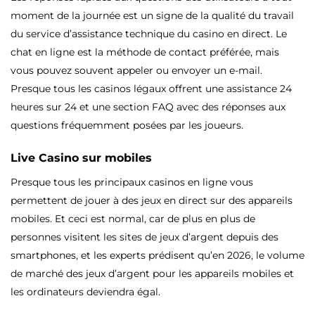
moment de la journée est un signe de la qualité du travail
du service d’assistance technique du casino en direct. Le
chat en ligne est la méthode de contact préférée, mais
vous pouvez souvent appeler ou envoyer un e-mail.
Presque tous les casinos légaux offrent une assistance 24
heures sur 24 et une section FAQ avec des réponses aux
questions fréquemment posées par les joueurs.
Live Casino sur mobiles
Presque tous les principaux casinos en ligne vous
permettent de jouer à des jeux en direct sur des appareils
mobiles. Et ceci est normal, car de plus en plus de
personnes visitent les sites de jeux d’argent depuis des
smartphones, et les experts prédisent qu’en 2026, le volume
de marché des jeux d’argent pour les appareils mobiles et
les ordinateurs deviendra égal.