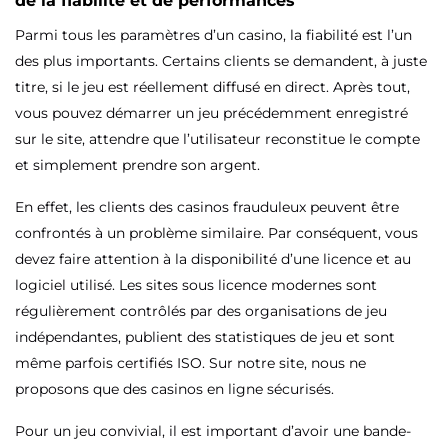
de la fiabilité et de performances
Parmi tous les paramètres d’un casino, la fiabilité est l’un
des plus importants. Certains clients se demandent, à juste
titre, si le jeu est réellement diffusé en direct. Après tout,
vous pouvez démarrer un jeu précédemment enregistré
sur le site, attendre que l’utilisateur reconstitue le compte
et simplement prendre son argent.
En effet, les clients des casinos frauduleux peuvent être
confrontés à un problème similaire. Par conséquent, vous
devez faire attention à la disponibilité d’une licence et au
logiciel utilisé. Les sites sous licence modernes sont
régulièrement contrôlés par des organisations de jeu
indépendantes, publient des statistiques de jeu et sont
même parfois certifiés ISO. Sur notre site, nous ne
proposons que des casinos en ligne sécurisés.
Pour un jeu convivial, il est important d’avoir une bande-