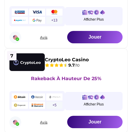
Afficher Plus
+13
Jouer
Avis
7
CryptoLeo Casino
9.7
/10
Rakeback À Hauteur De 25%
Afficher Plus
+5
Jouer
Avis