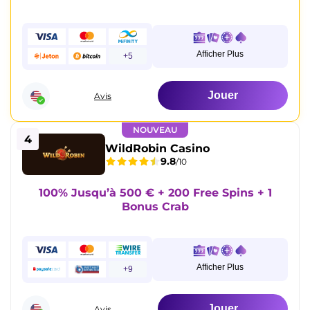
Afficher Plus
+5
Jouer
Avis
NOUVEAU
4
WildRobin Casino
9.8
/10
100% Jusqu’à 500 € + 200 Free Spins + 1
Bonus Crab
Afficher Plus
+9
Jouer
Avis