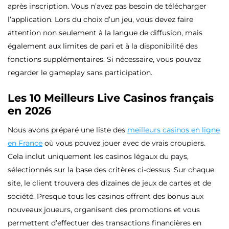
après inscription. Vous n’avez pas besoin de télécharger
l’application. Lors du choix d’un jeu, vous devez faire
attention non seulement à la langue de diffusion, mais
également aux limites de pari et à la disponibilité des
fonctions supplémentaires. Si nécessaire, vous pouvez
regarder le gameplay sans participation.
Les 10 Meilleurs Live Casinos français
en 2026
Nous avons préparé une liste des
meilleurs casinos en ligne
en France
où vous pouvez jouer avec de vrais croupiers.
Cela inclut uniquement les casinos légaux du pays,
sélectionnés sur la base des critères ci-dessus. Sur chaque
site, le client trouvera des dizaines de jeux de cartes et de
société. Presque tous les casinos offrent des bonus aux
nouveaux joueurs, organisent des promotions et vous
permettent d’effectuer des transactions financières en