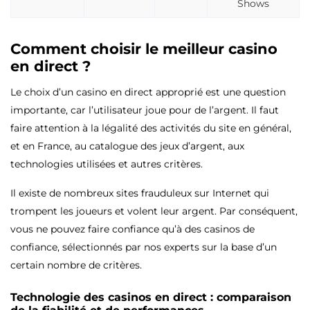
Shows
Comment choisir le meilleur casino
en direct ?
Le choix d’un casino en direct approprié est une question
importante, car l’utilisateur joue pour de l’argent. Il faut
faire attention à la légalité des activités du site en général,
et en France, au catalogue des jeux d’argent, aux
technologies utilisées et autres critères.
Il existe de nombreux sites frauduleux sur Internet qui
trompent les joueurs et volent leur argent. Par conséquent,
vous ne pouvez faire confiance qu’à des casinos de
confiance, sélectionnés par nos experts sur la base d’un
certain nombre de critères.
Technologie des casinos en direct : comparaison