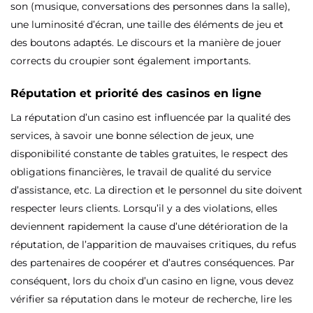
son (musique, conversations des personnes dans la salle),
une luminosité d’écran, une taille des éléments de jeu et
des boutons adaptés. Le discours et la manière de jouer
corrects du croupier sont également importants.
Réputation et priorité des casinos en ligne
La réputation d’un casino est influencée par la qualité des
services, à savoir une bonne sélection de jeux, une
disponibilité constante de tables gratuites, le respect des
obligations financières, le travail de qualité du service
d’assistance, etc. La direction et le personnel du site doivent
respecter leurs clients. Lorsqu’il y a des violations, elles
deviennent rapidement la cause d’une détérioration de la
réputation, de l’apparition de mauvaises critiques, du refus
des partenaires de coopérer et d’autres conséquences. Par
conséquent, lors du choix d’un casino en ligne, vous devez
vérifier sa réputation dans le moteur de recherche, lire les