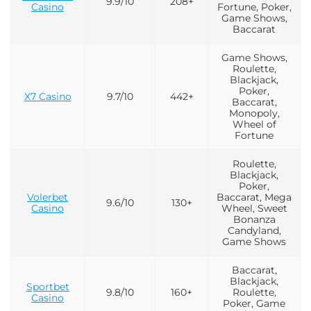
9.9/10
208+
Casino
Fortune, Poker,
Game Shows,
Baccarat
Game Shows,
Roulette,
Blackjack,
Poker,
X7 Casino
9.7/10
442+
Baccarat,
Monopoly,
Wheel of
Fortune
Roulette,
Blackjack,
Poker,
Volerbet
Baccarat, Mega
9.6/10
130+
Casino
Wheel, Sweet
Bonanza
Candyland,
Game Shows
Baccarat,
Blackjack,
Sportbet
9.8/10
160+
Roulette,
Casino
Poker, Game