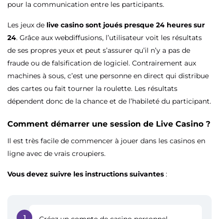
pour la communication entre les participants.
Les jeux de
live casino sont joués presque 24 heures sur
24
. Grâce aux webdiffusions, l’utilisateur voit les résultats
de ses propres yeux et peut s’assurer qu’il n’y a pas de
fraude ou de falsification de logiciel. Contrairement aux
machines à sous, c’est une personne en direct qui distribue
des cartes ou fait tourner la roulette. Les résultats
dépendent donc de la chance et de l’habileté du participant.
Comment démarrer une session de Live Casino ?
Il est très facile de commencer à jouer dans les casinos en
ligne avec de vrais croupiers.
Vous devez suivre les instructions suivantes
: