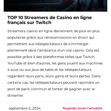
TOP 10 Streamers de Casino en ligne
français sur Twitch
Streamers casino en ligne deviennent de plus en plus
populaires grâce aux retransmissions en direct qui
permettent aux téléspectateurs de s'immerger
pleinement dans l'ambiance d'un vrai casino. Cela est
possible grâce à des plateformes telles que Twitch,
YouTube et bien d'autres, les gens jouent aux machines
à sous ou aux jeux de table et les téléspectateurs
regardent leurs paris, leurs gains et leurs pertes. Dans
certains cas, les téléspectateurs peuvent rejoindre un
pool de paris commun et tenter de gagner avec le
streamer.
septembre 5, 2024
Regarder toute l'actualité