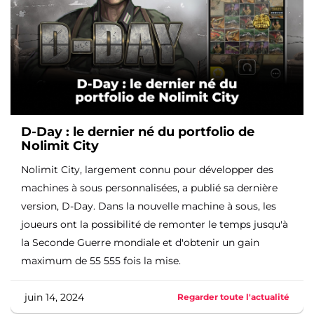
D-Day : le dernier né du portfolio de
Nolimit City
Nolimit City, largement connu pour développer des
machines à sous personnalisées, a publié sa dernière
version, D-Day. Dans la nouvelle machine à sous, les
joueurs ont la possibilité de remonter le temps jusqu'à
la Seconde Guerre mondiale et d'obtenir un gain
maximum de 55 555 fois la mise.
juin 14, 2024
Regarder toute l'actualité