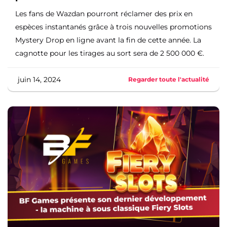
Les fans de Wazdan pourront réclamer des prix en
espèces instantanés grâce à trois nouvelles promotions
Mystery Drop en ligne avant la fin de cette année. La
cagnotte pour les tirages au sort sera de 2 500 000 €.
juin 14, 2024
Regarder toute l'actualité