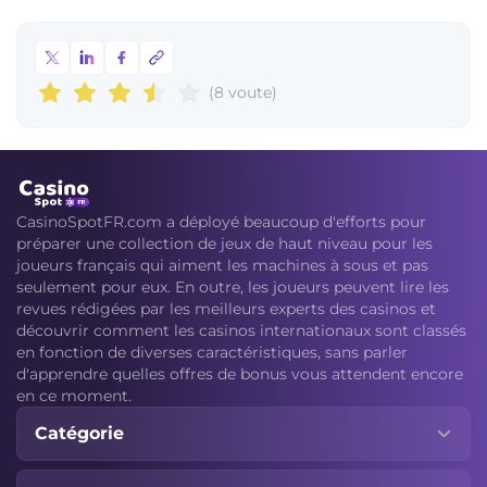
(
8
voute)
CasinoSpotFR.com a déployé beaucoup d'efforts pour
préparer une collection de jeux de haut niveau pour les
joueurs français qui aiment les machines à sous et pas
seulement pour eux. En outre, les joueurs peuvent lire les
revues rédigées par les meilleurs experts des casinos et
découvrir comment les casinos internationaux sont classés
en fonction de diverses caractéristiques, sans parler
d'apprendre quelles offres de bonus vous attendent encore
en ce moment.
Catégorie