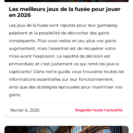
Les meilleurs jeux de la fusée pour jouer
en 2026
Les jeux de la fusée sont réputés pour leur gameplay
palpitant et la possibilité de décrocher des gains
conséquents. Plus vous restez en jeu, plus vos gains
augmentent, mais l’essentiel est de récupérer votre
mise avant l’explosion. La rapidité de décision est
primordiale, et c’est justement ce qui rend ces jeux si
captivants ! Dans notre guide, vous trouverez toutes les
informations essentielles sur leur fonctionnement,
ainsi que des stratégies éprouvées pour maximiser vos
gains.
février 6, 2025
Regarder toute l'actualité