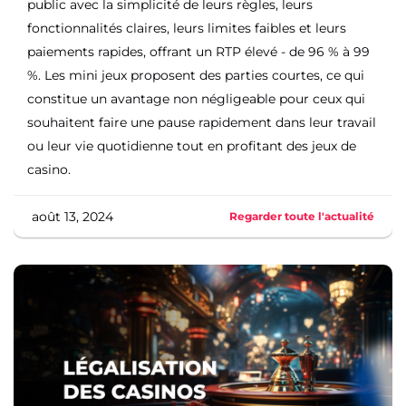
public avec la simplicité de leurs règles, leurs
fonctionnalités claires, leurs limites faibles et leurs
paiements rapides, offrant un RTP élevé - de 96 % à 99
%. Les mini jeux proposent des parties courtes, ce qui
constitue un avantage non négligeable pour ceux qui
souhaitent faire une pause rapidement dans leur travail
ou leur vie quotidienne tout en profitant des jeux de
casino.
août 13, 2024
Regarder toute l'actualité