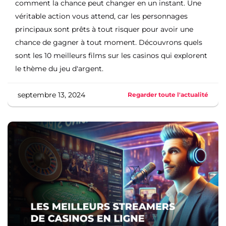
comment la chance peut changer en un instant. Une
véritable action vous attend, car les personnages
principaux sont prêts à tout risquer pour avoir une
chance de gagner à tout moment. Découvrons quels
sont les 10 meilleurs films sur les casinos qui explorent
le thème du jeu d'argent.
septembre 13, 2024
Regarder toute l'actualité