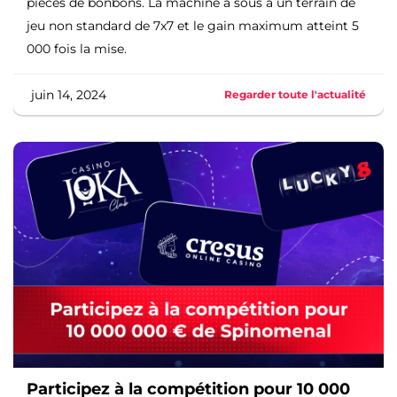
pièces de bonbons. La machine à sous a un terrain de
jeu non standard de 7x7 et le gain maximum atteint 5
000 fois la mise.
juin 14, 2024
Regarder toute l'actualité
Participez à la compétition pour 10 000