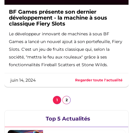
BF Games présente son dernier
développement - la machine à sous
classique Fiery Slots
Le développeur innovant de machines à sous BF
Games a lancé un nouvel ajout à son portefeuille, Fiery
Slots. C'est un jeu de fruits classique qui, selon la
société, "mettra le feu aux rouleaux" grâce à ses
fonctionnalités Fireball Scatters et Stone Wilds.
juin 14, 2024
Regarder toute l'actualité
1
2
Top 5 Actualités