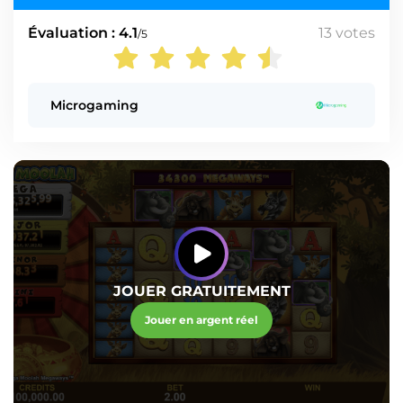
Évaluation : 4.1
13
votes
/5
Microgaming
JOUER GRATUITEMENT
Jouer en argent réel