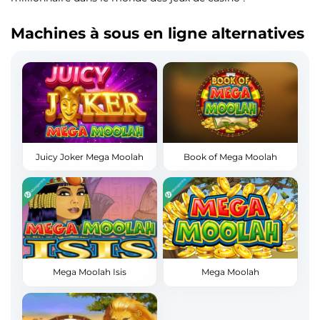
Machines à sous en ligne alternatives
Juicy Joker Mega Moolah
Book of Mega Moolah
Mega Moolah Isis
Mega Moolah