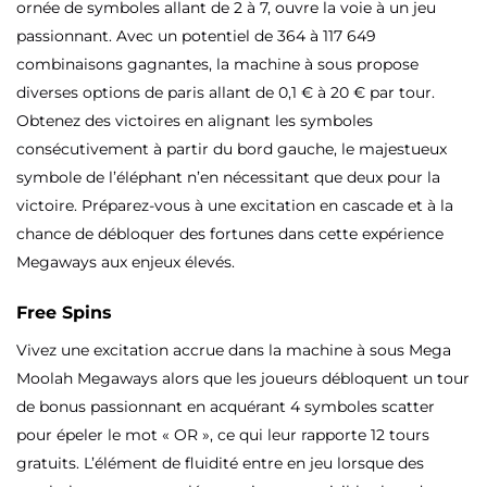
ornée de symboles allant de 2 à 7, ouvre la voie à un jeu
passionnant. Avec un potentiel de 364 à 117 649
combinaisons gagnantes, la machine à sous propose
diverses options de paris allant de 0,1 € à 20 € par tour.
Obtenez des victoires en alignant les symboles
consécutivement à partir du bord gauche, le majestueux
symbole de l’éléphant n’en nécessitant que deux pour la
victoire. Préparez-vous à une excitation en cascade et à la
chance de débloquer des fortunes dans cette expérience
Megaways aux enjeux élevés.
Free Spins
Vivez une excitation accrue dans la machine à sous Mega
Moolah Megaways alors que les joueurs débloquent un tour
de bonus passionnant en acquérant 4 symboles scatter
pour épeler le mot « OR », ce qui leur rapporte 12 tours
gratuits. L’élément de fluidité entre en jeu lorsque des