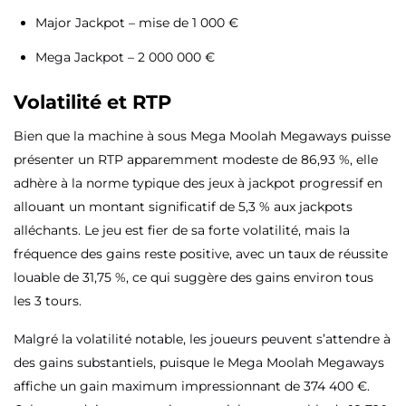
Major Jackpot – mise de 1 000 €
Mega Jackpot – 2 000 000 €
Volatilité et RTP
Bien que la machine à sous Mega Moolah Megaways puisse
présenter un RTP apparemment modeste de 86,93 %, elle
adhère à la norme typique des jeux à jackpot progressif en
allouant un montant significatif de 5,3 % aux jackpots
alléchants. Le jeu est fier de sa forte volatilité, mais la
fréquence des gains reste positive, avec un taux de réussite
louable de 31,75 %, ce qui suggère des gains environ tous
les 3 tours.
Malgré la volatilité notable, les joueurs peuvent s’attendre à
des gains substantiels, puisque le Mega Moolah Megaways
affiche un gain maximum impressionnant de 374 400 €.