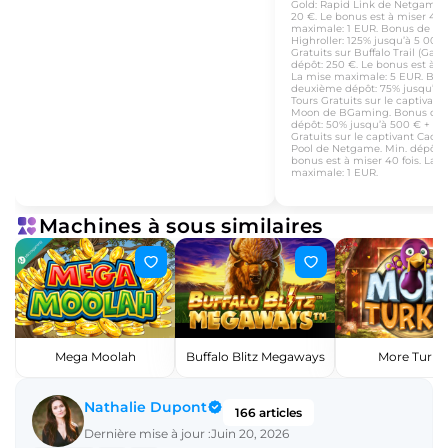
Gold: Rapid Link de Netgame. 
20 €. Le bonus est à miser 40 f
maximale: 1 EUR. Bonus de pr
Highroller: 125% jusqu’à 5 000
Gratuits sur Buffalo Trail (Gam
dépôt: 250 €. Le bonus est à mi
La mise maximale: 5 EUR. Bon
deuxième dépôt: 75% jusqu’à 1
Tours Gratuits sur le captivant
Moon de BGaming. Bonus de t
dépôt: 50% jusqu’à 500 € + 30
Gratuits sur le captivant Cact
Pool de Netgame. Min. dépôt: 
bonus est à miser 40 fois. La 
maximale: 1 EUR.
Machines à sous similaires
Mega Moolah
Buffalo Blitz Megaways
More Turke
Nathalie Dupont
166 articles
Dernière mise à jour :
Juin 20, 2026