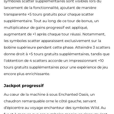
symboles scatter supplémentaires sont visibles lors du
lancement de la fonctionnalité, ajoutant de manière
transparente +5 tours gratuits pour chaque scatter
supplémentaire. Tout au long de ce tour de bonus, un
multiplicateur de gains progressif est appliqué,
augmentant de +1 après chaque tour réussi. Notamment,
les symboles scatter apparaissent exclusivement sur la
bobine supérieure pendant cette phase. Atteindre 3 scatters
donne droit à +5 tours gratuits supplémentaires, tandis que
l’obtention de 4 scatters accorde un impressionnant +10
tours gratuits supplémentaires pour une expérience de jeu
encore plus enrichissante.
Jackpot progressif
Au cœur de la machine à sous Enchanted Oasis, un
chaudron remarquable orne le côté gauche, servant
d’épicentre au voyage enchanteur des symboles Wild. Au