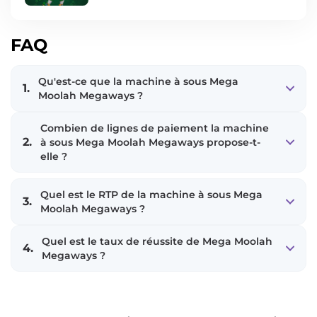
FAQ
Qu'est-ce que la machine à sous Mega
1.
Moolah Megaways ?
Combien de lignes de paiement la machine
2.
à sous Mega Moolah Megaways propose-t-
elle ?
Quel est le RTP de la machine à sous Mega
3.
Moolah Megaways ?
Quel est le taux de réussite de Mega Moolah
4.
Megaways ?