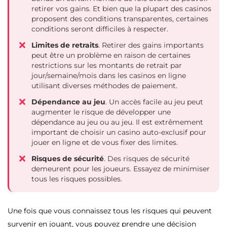
retirer vos gains. Et bien que la plupart des casinos
proposent des conditions transparentes, certaines
conditions seront difficiles à respecter.
Limites de retraits
. Retirer des gains importants
peut être un problème en raison de certaines
restrictions sur les montants de retrait par
jour/semaine/mois dans les casinos en ligne
utilisant diverses méthodes de paiement.
Dépendance au jeu
. Un accès facile au jeu peut
augmenter le risque de développer une
dépendance au jeu ou au jeu. Il est extrêmement
important de choisir un casino auto-exclusif pour
jouer en ligne et de vous fixer des limites.
Risques de sécurité
. Des risques de sécurité
demeurent pour les joueurs. Essayez de minimiser
tous les risques possibles.
Une fois que vous connaissez tous les risques qui peuvent
survenir en jouant, vous pouvez prendre une décision