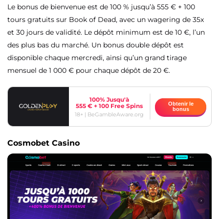
Le bonus de bienvenue est de 100 % jusqu’à 555 € + 100
tours gratuits sur Book of Dead, avec un wagering de 35x
et 30 jours de validité. Le dépôt minimum est de 10 €, l’un
des plus bas du marché. Un bonus double dépôt est
disponible chaque mercredi, ainsi qu’un grand tirage
mensuel de 1 000 € pour chaque dépôt de 20 €.
100% Jusqu'à
Obtenir le
555 € + 100 Free Spins
bonus
18+ | BeGambleAware.org
Cosmobet Casino