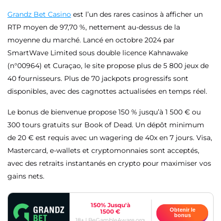
Grandz Bet Casino
est l’un des rares casinos à afficher un
RTP moyen de 97,70 %, nettement au-dessus de la
moyenne du marché. Lancé en octobre 2024 par
SmartWave Limited sous double licence Kahnawake
(n°00964) et Curaçao, le site propose plus de 5 800 jeux de
40 fournisseurs. Plus de 70 jackpots progressifs sont
disponibles, avec des cagnottes actualisées en temps réel.
Le bonus de bienvenue propose 150 % jusqu’à 1 500 € ou
300 tours gratuits sur Book of Dead. Un dépôt minimum
de 20 € est requis avec un wagering de 40x en 7 jours. Visa,
Mastercard, e-wallets et cryptomonnaies sont acceptés,
avec des retraits instantanés en crypto pour maximiser vos
gains nets.
150% Jusqu'à
Obtenir le
1500 €
bonus
18+ | BeGambleAware.org