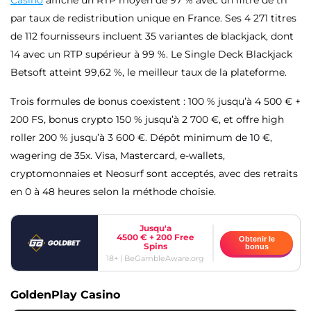
Casino
affiche un RTP moyen de 97 % avec un filtre de tri
par taux de redistribution unique en France. Ses 4 271 titres
de 112 fournisseurs incluent 35 variantes de blackjack, dont
14 avec un RTP supérieur à 99 %. Le Single Deck Blackjack
Betsoft atteint 99,62 %, le meilleur taux de la plateforme.
Trois formules de bonus coexistent : 100 % jusqu’à 4 500 € +
200 FS, bonus crypto 150 % jusqu’à 2 700 €, et offre high
roller 200 % jusqu’à 3 600 €. Dépôt minimum de 10 €,
wagering de 35x. Visa, Mastercard, e-wallets,
cryptomonnaies et Neosurf sont acceptés, avec des retraits
en 0 à 48 heures selon la méthode choisie.
Jusqu'a
4500 € + 200 Free
Obtenir le
Spins
bonus
18+ | BeGambleAware.org
GoldenPlay Casino