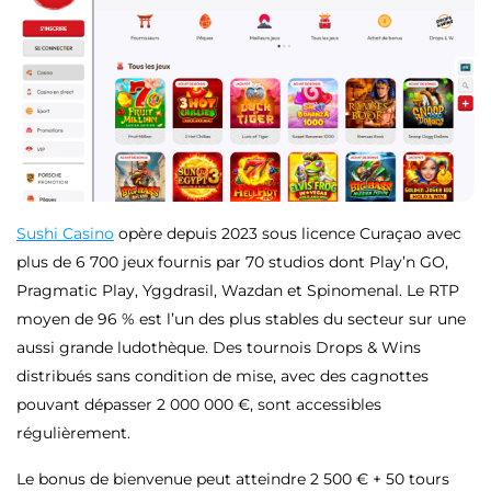
Sushi Casino
opère depuis 2023 sous licence Curaçao avec
plus de 6 700 jeux fournis par 70 studios dont Play’n GO,
Pragmatic Play, Yggdrasil, Wazdan et Spinomenal. Le RTP
moyen de 96 % est l’un des plus stables du secteur sur une
aussi grande ludothèque. Des tournois Drops & Wins
distribués sans condition de mise, avec des cagnottes
pouvant dépasser 2 000 000 €, sont accessibles
régulièrement.
Le bonus de bienvenue peut atteindre 2 500 € + 50 tours