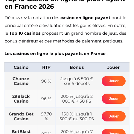
en France 2026
Découvrez la notation des
casino en ligne payant
dont le
principal critère d’évaluation est les gains élevés. En outre,
le
Top 10 casinos
proposant un grand nombre de jeux, des
bonus généreux et des méthodes de paiement pratiques.
Les casinos en ligne le plus payants en France
:
Casino
RTP
Bonus
Jouer
Chanze
Jusqu’à 6 500 €
96 %
Jouer
Casino
sur 5 dépôts
29Black
200 % jusqu’à 2
96 %
Jouer
Casino
000 € + 50 FS
Grandz Bet
97,70
150 % jusqu’à 1
Jouer
Casino
%
500 € ou 300 FS
BetBlast
200 % jusqu’à 7