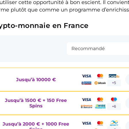
iliser cette opportunité à bon escient. Il convien
rme plutôt que comme un programme d’enrichiss
rypto-monnaie en France
Recommandé
Jusqu’à 10000 €
+5
Jusqu’à 1500 € + 150 Free
Spins
+6
Jusqu’à 2000 € + 1000 Free