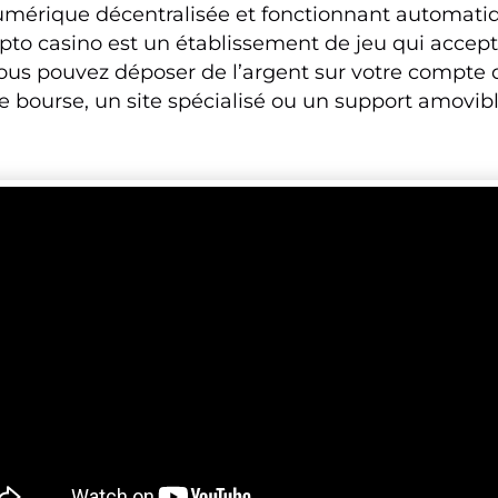
mérique décentralisée et fonctionnant automatiqu
pto casino est un établissement de jeu qui acc
ous pouvez déposer de l’argent sur votre compte d
bourse, un site spécialisé ou un support amovible)