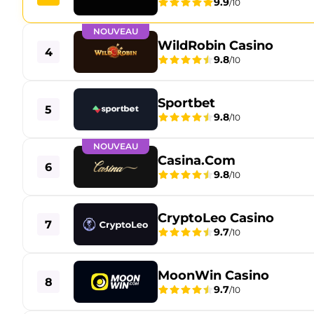
9.9
/10
NOUVEAU
WildRobin Casino
4
9.8
/10
Sportbet
5
9.8
/10
NOUVEAU
Casina.com
6
9.8
/10
CryptoLeo Casino
7
9.7
/10
MoonWin Casino
8
9.7
/10