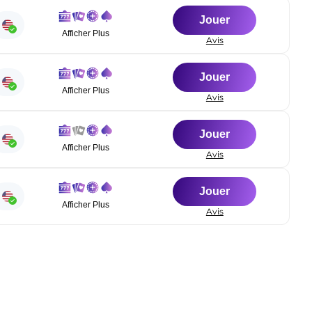
Jouer
Afficher Plus
Avis
Jouer
Afficher Plus
Avis
Jouer
Afficher Plus
Avis
Jouer
Afficher Plus
Avis