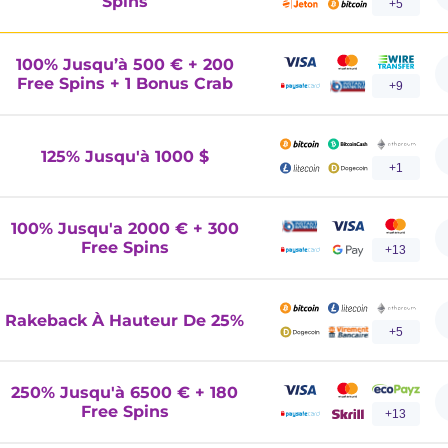
Spins
+5
100% Jusqu’à 500 € + 200
Free Spins + 1 Bonus Crab
+9
125% Jusqu'à 1000 $
+1
100% Jusqu'a 2000 € + 300
Free Spins
+13
Rakeback À Hauteur De 25%
+5
250% Jusqu'à 6500 € + 180
Free Spins
+13