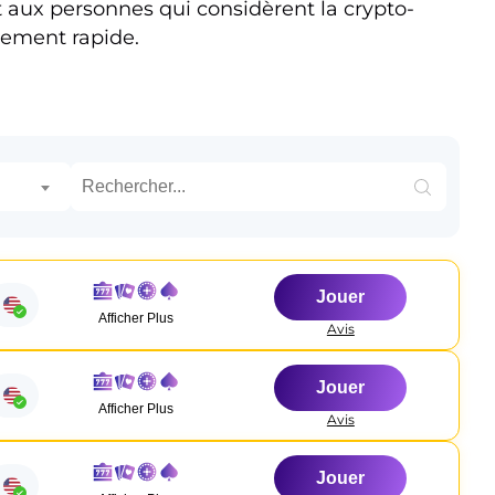
t aux personnes qui considèrent la crypto-
ement rapide.
Jouer
Afficher Plus
Avis
Jouer
Afficher Plus
Avis
Jouer