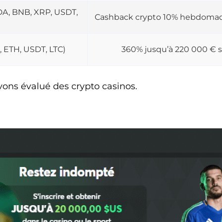
DA, BNB, XRP, USDT,
Cashback crypto 10% hebdomada
 ETH, USDT, LTC)
360% jusqu’à 220 000 € s
ons évalué des crypto casinos.