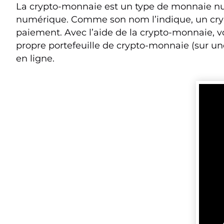
La crypto-monnaie est un type de monnaie nu
numérique. Comme son nom l’indique, un cry
paiement. Avec l’aide de la crypto-monnaie, v
propre portefeuille de crypto-monnaie (sur une 
en ligne.