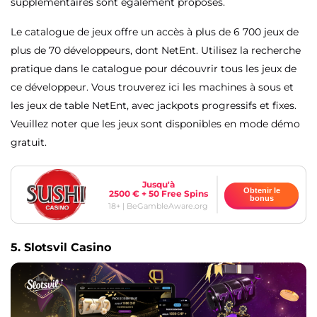
supplémentaires sont également proposés.
Le catalogue de jeux offre un accès à plus de 6 700 jeux de
plus de 70 développeurs, dont NetEnt. Utilisez la recherche
pratique dans le catalogue pour découvrir tous les jeux de
ce développeur. Vous trouverez ici les machines à sous et
les jeux de table NetEnt, avec jackpots progressifs et fixes.
Veuillez noter que les jeux sont disponibles en mode démo
gratuit.
Jusqu'à
Obtenir le
2500 € + 50 Free Spins
bonus
18+ | BeGambleAware.org
5. Slotsvil Casino