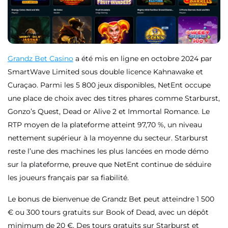
Grandz Bet Casino
a été mis en ligne en octobre 2024 par
SmartWave Limited sous double licence Kahnawake et
Curaçao. Parmi les 5 800 jeux disponibles, NetEnt occupe
une place de choix avec des titres phares comme Starburst,
Gonzo’s Quest, Dead or Alive 2 et Immortal Romance. Le
RTP moyen de la plateforme atteint 97,70 %, un niveau
nettement supérieur à la moyenne du secteur. Starburst
reste l’une des machines les plus lancées en mode démo
sur la plateforme, preuve que NetEnt continue de séduire
les joueurs français par sa fiabilité.
Le bonus de bienvenue de Grandz Bet peut atteindre 1 500
€ ou 300 tours gratuits sur Book of Dead, avec un dépôt
minimum de 20 €. Des tours gratuits sur Starburst et