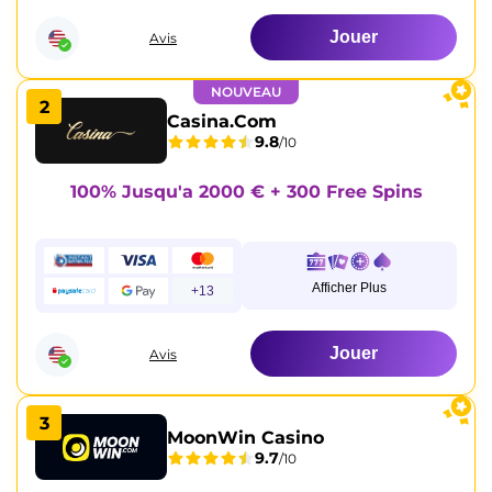
Jouer
Avis
NOUVEAU
2
Casina.com
9.8
/10
100% Jusqu'a 2000 € + 300 Free Spins
Afficher Plus
+13
Jouer
Avis
3
MoonWin Casino
9.7
/10