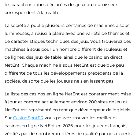
les caractéristiques déclarées des jeux du fournisseur
correspondent à la réalité.
La société a publié plusieurs centaines de machines à sous
lumineuses, a réussi à plaire avec une variété de thèmes et
de caractéristiques techniques des jeux. Vous trouverez des
machines à sous pour un nombre différent de rouleaux et
de lignes, des jeux de table, ainsi que le casino en direct
NetEnt. Chaque machine à sous NetEnt est quelque peu
différente de tous les développements précédents de la
société, de sorte que les joueurs ne s’en lassent pas.
La liste des casinos en ligne NetEnt est constamment mise
à jour et compte actuellement environ 200 sites de jeu où
NetEnt est représenté en tant que développeur de logiciels.
Sur
CasinoSpotFR
vous pouvez trouver les meilleurs
casinos en ligne NetEnt en 2026 pour les joueurs français,
vérifiés par de nombreux critères de qualité par nos experts.