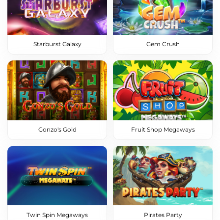
Starburst Galaxy
Gem Crush
Gonzo's Gold
Fruit Shop Megaways
Twin Spin Megaways
Pirates Party