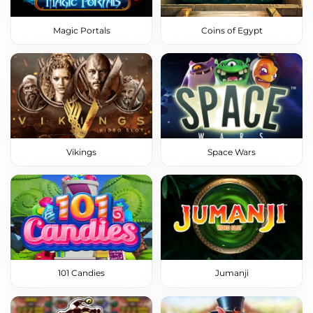
Magic Portals
Coins of Egypt
Vikings
Space Wars
101 Candies
Jumanji