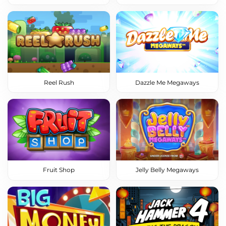
Reel Rush
Dazzle Me Megaways
Fruit Shop
Jelly Belly Megaways