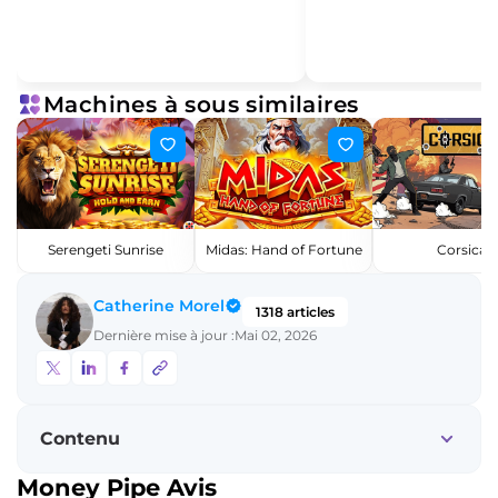
Machines à sous similaires
Serengeti Sunrise
Midas: Hand of Fortune
Corsica
Catherine Morel
1318 articles
Dernière mise à jour :
Mai 02, 2026
Contenu
Money Pipe Avis