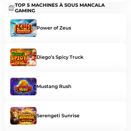
TOP 5 MACHINES À SOUS MANCALA
GAMING
Power of Zeus
Diego’s Spicy Truck
Mustang Rush
Serengeti Sunrise