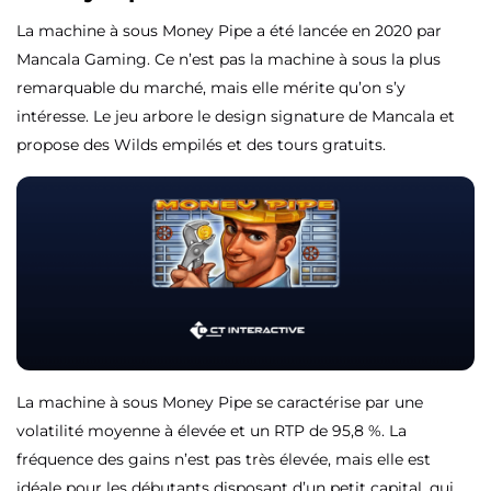
La machine à sous Money Pipe a été lancée en 2020 par
Mancala Gaming. Ce n’est pas la machine à sous la plus
remarquable du marché, mais elle mérite qu’on s’y
intéresse. Le jeu arbore le design signature de Mancala et
propose des Wilds empilés et des tours gratuits.
La machine à sous Money Pipe se caractérise par une
volatilité moyenne à élevée et un RTP de 95,8 %. La
fréquence des gains n’est pas très élevée, mais elle est
idéale pour les débutants disposant d’un petit capital, qui