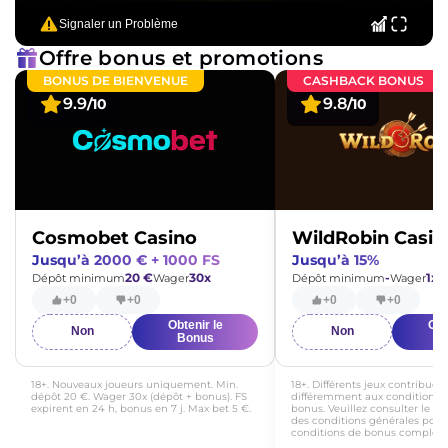
Signaler un Problème
Offre bonus et promotions
BONUS DE BIENVENUE
CASHBACK BONUS
9.9
9.8
/10
/10
Cosmobet Casino
WildRobin Casin
Jusqu’à 2000 € + 1000 FS
Jusqu’à 15%
20 €
30x
-
1x
Dépôt minimum
Wager
Dépôt minimum
Wager
+0
+0
+0
+0
Obtenir le
Obt
Non
Non
Bonus
B
18+. Nouveaux joueurs uniquement. Min.
18+. Différents jeux contribuen
dépôt 20 €. Wager 30x (dépôt + bonus). FS
différemment aux conditions 
expirent en 24 h, bonus en 7 j. Max bet 5 €.
bonus. Veuillez consulter le p
des conditions générales pour 
conditions de bonus complète