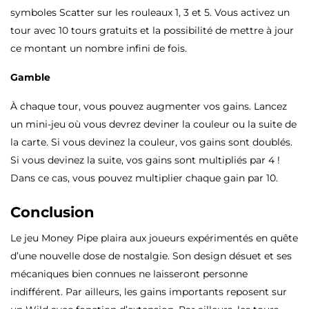
symboles Scatter sur les rouleaux 1, 3 et 5. Vous activez un
tour avec 10 tours gratuits et la possibilité de mettre à jour
ce montant un nombre infini de fois.
Gamble
À chaque tour, vous pouvez augmenter vos gains. Lancez
un mini-jeu où vous devrez deviner la couleur ou la suite de
la carte. Si vous devinez la couleur, vos gains sont doublés.
Si vous devinez la suite, vos gains sont multipliés par 4 !
Dans ce cas, vous pouvez multiplier chaque gain par 10.
Conclusion
Le jeu Money Pipe plaira aux joueurs expérimentés en quête
d’une nouvelle dose de nostalgie. Son design désuet et ses
mécaniques bien connues ne laisseront personne
indifférent. Par ailleurs, les gains importants reposent sur