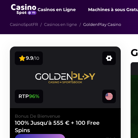
Casinos en Ligne
Machines à sous Gratu
CasinoSpotFR
Casinos en ligne
GoldenPlay Casino
G
9.9
/10
RTP
96%
Bonus De Bienvenue
100% Jusqu'à 555 € + 100 Free
Spins