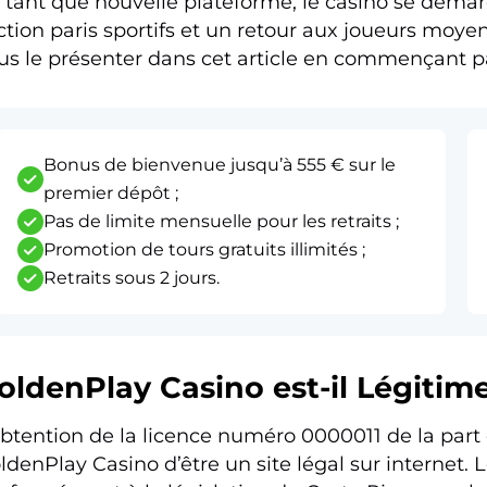
 tant que nouvelle plateforme, le casino se dém
ction paris sportifs et un retour aux joueurs moyen 
us le présenter dans cet article en commençant pa
Bonus de bienvenue jusqu’à 555 € sur le
premier dépôt ;
Pas de limite mensuelle pour les retraits ;
Promotion de tours gratuits illimités ;
Retraits sous 2 jours.
oldenPlay Casino est-il Légitim
obtention de la licence numéro 0000011 de la pa
ldenPlay Casino d’être un site légal sur internet. 