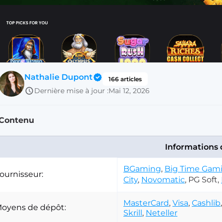
Nathalie Dupont
166 articles
Dernière mise à jour :
Mai 12, 2026
Contenu
Informations 
BGaming
,
Big Time Gam
ournisseur:
City
,
Novomatic
, PG Soft,
MasterCard
,
Visa
,
Cashlib
oyens de dépôt:
Skrill
,
Neteller