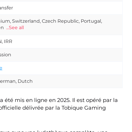
ansfer
elgium, Switzerland, Czech Republic, Portugal,
en
...See all
, IRR
ssion
e
 German, Dutch
été mis en ligne en 2025. Il est opéré par la
fficielle délivrée par la Tobique Gaming