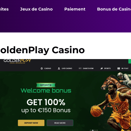
ites
Jeux de Casino
Paiement
Bonus de Casin
oldenPlay Casino