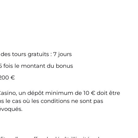
des tours gratuits : 7 jours
 fois le montant du bonus
 200 €
Casino, un dépôt minimum de 10 € doit être
 le cas où les conditions ne sont pas
révoqués.