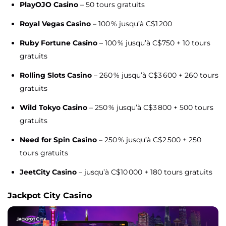
PlayOJO Casino
– 50 tours gratuits
Royal Vegas Casino
– 100 % jusqu’à C$1 200
Ruby Fortune Casino
– 100 % jusqu’à C$750 + 10 tours
gratuits
Rolling Slots Casino
– 260 % jusqu’à C$3 600 + 260 tours
gratuits
Wild Tokyo Casino
– 250 % jusqu’à C$3 800 + 500 tours
gratuits
Need for Spin Casino
– 250 % jusqu’à C$2 500 + 250
tours gratuits
JeetCity Casino
– jusqu’à C$10 000 + 180 tours gratuits
Jackpot City Casino