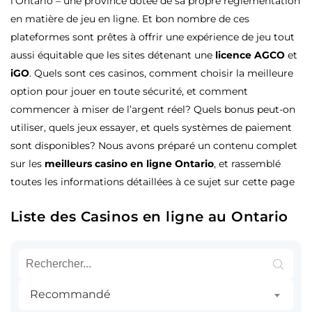
l’Ontario – une province dotée de sa propre réglementation
en matière de jeu en ligne. Et bon nombre de ces
plateformes sont prêtes à offrir une expérience de jeu tout
aussi équitable que les sites détenant une
licence AGCO
et
iGO
. Quels sont ces casinos, comment choisir la meilleure
option pour jouer en toute sécurité, et comment
commencer à miser de l’argent réel? Quels bonus peut-on
utiliser, quels jeux essayer, et quels systèmes de paiement
sont disponibles? Nous avons préparé un contenu complet
sur les
meilleurs casino en ligne Ontario
, et rassemblé
toutes les informations détaillées à ce sujet sur cette page
Liste des Casinos en ligne au Ontario
Recommandé