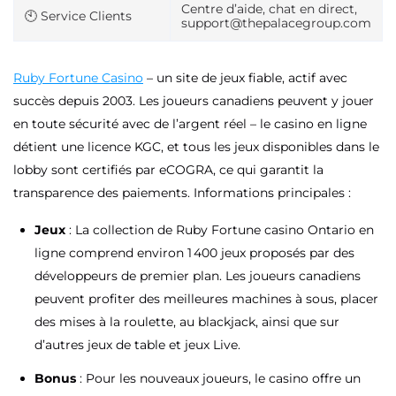
Centre d’aide, chat en direct,
🕙 Service Clients
support@thepalacegroup.com
Ruby Fortune Casino
– un site de jeux fiable, actif avec
succès depuis 2003. Les joueurs canadiens peuvent y jouer
en toute sécurité avec de l’argent réel – le casino en ligne
détient une licence KGC, et tous les jeux disponibles dans le
lobby sont certifiés par eCOGRA, ce qui garantit la
transparence des paiements. Informations principales :
Jeux
: La collection de Ruby Fortune casino Ontario en
ligne comprend environ 1 400 jeux proposés par des
développeurs de premier plan. Les joueurs canadiens
peuvent profiter des meilleures machines à sous, placer
des mises à la roulette, au blackjack, ainsi que sur
d’autres jeux de table et jeux Live.
Bonus
: Pour les nouveaux joueurs, le casino offre un