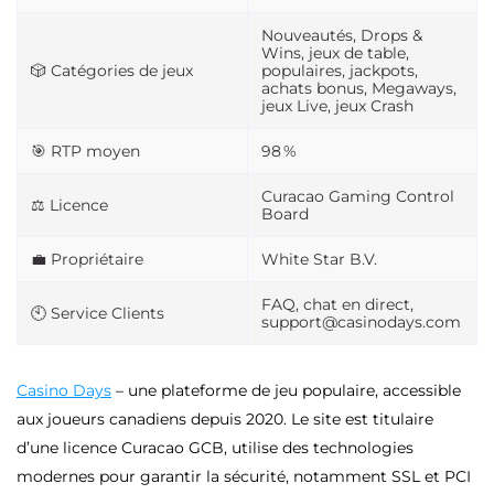
Nouveautés, Drops &
Wins, jeux de table,
🎲 Catégories de jeux
populaires, jackpots,
achats bonus, Megaways,
jeux Live, jeux Crash
🎯 RTP moyen
98 %
Curacao Gaming Control
⚖️ Licence
Board
💼 Propriétaire
White Star B.V.
FAQ, chat en direct,
🕙 Service Clients
support@casinodays.com
Casino Days
– une plateforme de jeu populaire, accessible
aux joueurs canadiens depuis 2020. Le site est titulaire
d’une licence Curacao GCB, utilise des technologies
modernes pour garantir la sécurité, notamment SSL et PCI