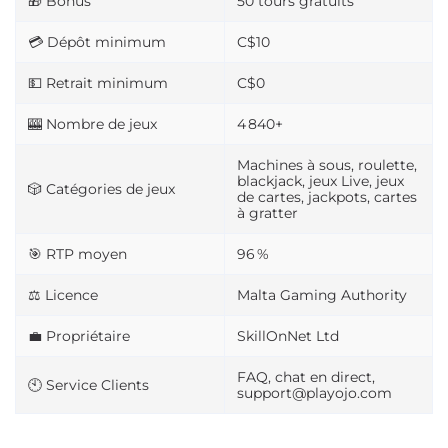
🎁 Bonus
50 tours gratuits
💳 Dépôt minimum
C$10
💵 Retrait minimum
C$0
🎰 Nombre de jeux
4 840+
Machines à sous, roulette,
blackjack, jeux Live, jeux
🎲 Catégories de jeux
de cartes, jackpots, cartes
à gratter
🎯 RTP moyen
96 %
⚖️ Licence
Malta Gaming Authority
💼 Propriétaire
SkillOnNet Ltd
FAQ, chat en direct,
🕙 Service Clients
support@playojo.com