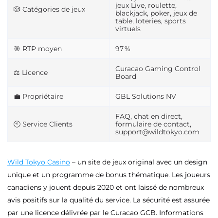
jeux Live, roulette,
🎲 Catégories de jeux
blackjack, poker, jeux de
table, loteries, sports
virtuels
🎯 RTP moyen
97 %
Curacao Gaming Control
⚖️ Licence
Board
💼 Propriétaire
GBL Solutions NV
FAQ, chat en direct,
🕙 Service Clients
formulaire de contact,
support@wildtokyo.com
Wild Tokyo Casino
– un site de jeux original avec un design
unique et un programme de bonus thématique. Les joueurs
canadiens y jouent depuis 2020 et ont laissé de nombreux
avis positifs sur la qualité du service. La sécurité est assurée
par une licence délivrée par le Curacao GCB. Informations