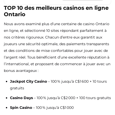
TOP 10 des meilleurs casinos en ligne
Ontario
Nous avons examiné plus d’une centaine de casino Ontario
en ligne, et sélectionné 10 sites répondant parfaitement à
nos critères rigoureux. Chacun d’entre eux garantit aux
joueurs une sécurité optimale, des paiements transparents
et des conditions de mise confortables pour jouer avec de
l’argent réel. Tous bénéficient d’une excellente réputation à
l’international, et proposent de commencer à jouer avec un
bonus avantageux :
Jackpot City Casino
– 100 % jusqu’à C$1 600 + 10 tours
gratuits
Casino Days
– 100 % jusqu’à C$2 000 + 100 tours gratuits
Spin Casino
– 100 % jusqu’à C$1 000