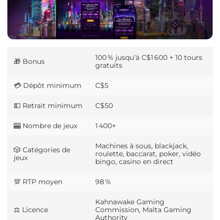
100 % jusqu’à C$1 600 + 10 tours
🎁 Bonus
gratuits
💳 Dépôt minimum
C$5
💵 Retrait minimum
C$50
🎰 Nombre de jeux
1 400+
Machines à sous, blackjack,
🎲 Catégories de
roulette, baccarat, poker, vidéo
jeux
bingo, casino en direct
💯 RTP moyen
98 %
Kahnawake Gaming
⚖️ Licence
Commission, Malta Gaming
Authority