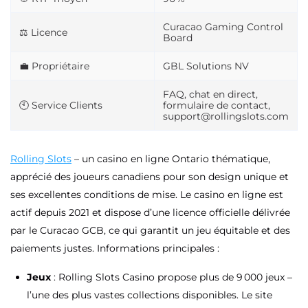
Curacao Gaming Control
⚖️ Licence
Board
💼 Propriétaire
GBL Solutions NV
FAQ, chat en direct,
🕙 Service Clients
formulaire de contact,
support@rollingslots.com
Rolling Slots
– un casino en ligne Ontario thématique,
apprécié des joueurs canadiens pour son design unique et
ses excellentes conditions de mise. Le casino en ligne est
actif depuis 2021 et dispose d’une licence officielle délivrée
par le Curacao GCB, ce qui garantit un jeu équitable et des
paiements justes. Informations principales :
Jeux
: Rolling Slots Casino propose plus de 9 000 jeux –
l’une des plus vastes collections disponibles. Le site