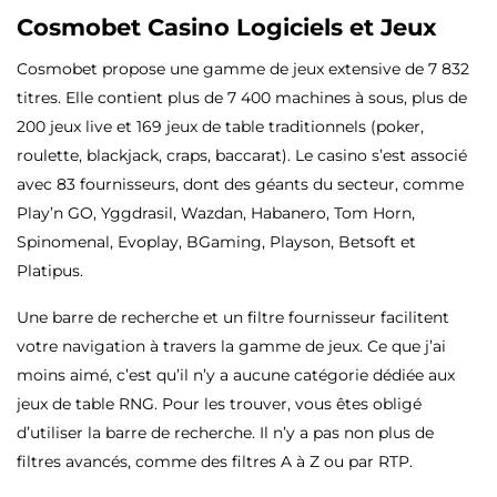
Cosmobet Casino Logiciels et Jeux
Cosmobet propose une gamme de jeux extensive de 7 832
titres. Elle contient plus de 7 400 machines à sous, plus de
200 jeux live et 169 jeux de table traditionnels (poker,
roulette, blackjack, craps, baccarat). Le casino s’est associé
avec 83 fournisseurs, dont des géants du secteur, comme
Play’n GO, Yggdrasil, Wazdan, Habanero, Tom Horn,
Spinomenal, Evoplay, BGaming, Playson, Betsoft et
Platipus.
Une barre de recherche et un filtre fournisseur facilitent
votre navigation à travers la gamme de jeux. Ce que j’ai
moins aimé, c’est qu’il n’y a aucune catégorie dédiée aux
jeux de table RNG. Pour les trouver, vous êtes obligé
d’utiliser la barre de recherche. Il n’y a pas non plus de
filtres avancés, comme des filtres A à Z ou par RTP.