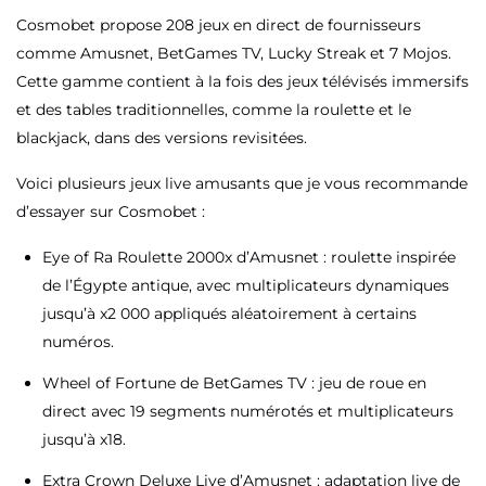
Cosmobet propose 208 jeux en direct de fournisseurs
comme Amusnet, BetGames TV, Lucky Streak et 7 Mojos.
Cette gamme contient à la fois des jeux télévisés immersifs
et des tables traditionnelles, comme la roulette et le
blackjack, dans des versions revisitées.
Voici plusieurs jeux live amusants que je vous recommande
d’essayer sur Cosmobet :
Eye of Ra Roulette 2000x d’Amusnet : roulette inspirée
de l’Égypte antique, avec multiplicateurs dynamiques
jusqu’à x2 000 appliqués aléatoirement à certains
numéros.
Wheel of Fortune de BetGames TV : jeu de roue en
direct avec 19 segments numérotés et multiplicateurs
jusqu’à x18.
Extra Crown Deluxe Live d’Amusnet : adaptation live de