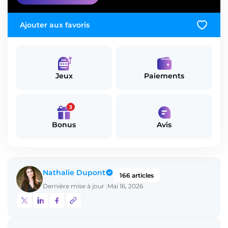
Ajouter aux favoris
Jeux
Paiements
3
Bonus
Avis
Nathalie Dupont
166 articles
Dernière mise à jour :
Mai 16, 2026