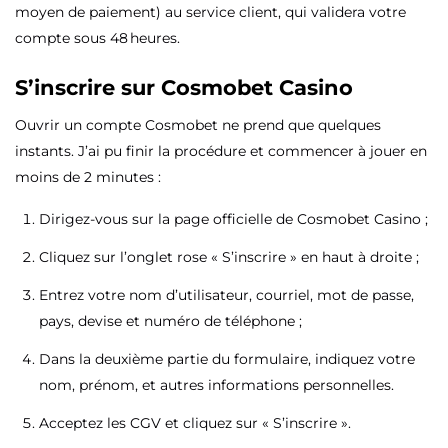
moyen de paiement) au service client, qui validera votre
compte sous 48 heures.
S’inscrire sur Cosmobet Casino
Ouvrir un compte Cosmobet ne prend que quelques
instants. J’ai pu finir la procédure et commencer à jouer en
moins de 2 minutes :
Dirigez-vous sur la page officielle de Cosmobet Casino ;
Cliquez sur l’onglet rose « S’inscrire » en haut à droite ;
Entrez votre nom d’utilisateur, courriel, mot de passe,
pays, devise et numéro de téléphone ;
Dans la deuxième partie du formulaire, indiquez votre
nom, prénom, et autres informations personnelles.
Acceptez les CGV et cliquez sur « S’inscrire ».