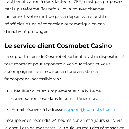
L’authentification à deux facteurs (2FA) n’est pas proposée
par la plateforme. Toutefois, vous pouvez changer
facilement votre mot de passe depuis votre profil et
bénéficiez d’une déconnexion automatique en cas
d’inactivité prolongée.
Le service client Cosmobet Casino
Le support client de Cosmobet se tient à votre disposition à
tout moment pour répondre à vos questions et vous
accompagner. Le site dispose d’une assistance
francophone, accessible via :
Chat live : cliquez simplement sur la bulle de
conversation rose dans le coin inférieur droit ;
E-mail : écrivez à l’adresse
support@cosmobet.com
.
L’équipe vous répondra 24 heures sur 24 et 7 jours sur 7 via
le chat. Lors de mes tests, j’ai toujours reçu des réponses en