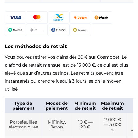
Les méthodes de retrait
Vous pouvez retirer vos gains dès 20 € sur Cosmobet. Le
plafond de retrait mensuel est de 15 000 €, ce qui est plus
élevé que sur d’autres casinos. Les retraits peuvent être
instantanés ou prendre jusqu’à 3 jours, selon le moyen
utilisé.
Type de
Modes de
Minimum
Maximum
D
paiement
paiement
de retrait
de retrait
2 000 €
1
Portefeuilles
MiFinity,
10 € —
— 5 000
j
électroniques
Jeton
20 €
€
ouv