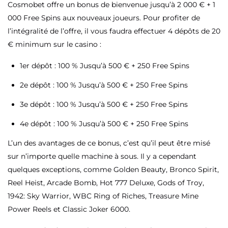
Cosmobet offre un bonus de bienvenue jusqu’à 2 000 € + 1
000 Free Spins aux nouveaux joueurs. Pour profiter de
l’intégralité de l’offre, il vous faudra effectuer 4 dépôts de 20
€ minimum sur le casino :
1er dépôt : 100 % Jusqu’à 500 € + 250 Free Spins
2e dépôt : 100 % Jusqu’à 500 € + 250 Free Spins
3e dépôt : 100 % Jusqu’à 500 € + 250 Free Spins
4e dépôt : 100 % Jusqu’à 500 € + 250 Free Spins
L’un des avantages de ce bonus, c’est qu’il peut être misé
sur n’importe quelle machine à sous. Il y a cependant
quelques exceptions, comme Golden Beauty, Bronco Spirit,
Reel Heist, Arcade Bomb, Hot 777 Deluxe, Gods of Troy,
1942: Sky Warrior, WBC Ring of Riches, Treasure Mine
Power Reels et Classic Joker 6000.