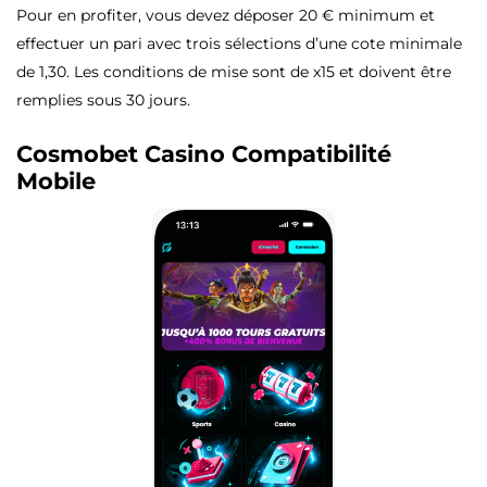
Pour en profiter, vous devez déposer 20 € minimum et
effectuer un pari avec trois sélections d’une cote minimale
de 1,30. Les conditions de mise sont de x15 et doivent être
remplies sous 30 jours.
Cosmobet Casino Compatibilité
Mobile