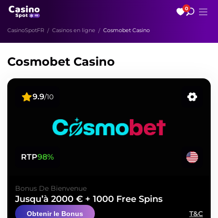
0
BONUS DE BIENVENUE
BIT
CasinoSpotFR
Casinos en ligne
Cosmobet Casino
9.9
/10
Jeton
Bitcoin
Bitcoin Cash
Eth
Cosmobet Casino
9.9
/10
Cosmobet Casino
C
Jusqu’à 2000 € + 1000 FS
1
20 €
30x
Dépôt minimum
Wager
Dé
+0
+0
Non
Obtenir le Bonus
RTP
98%
18+. Nouveaux joueurs uniquement. Min. dépôt 20 €. Wager 30x (dépôt +
18+
Dogecoin
Jeton
Mifinity
bonus). FS expirent en 24 h, bonus en 7 j. Max bet 5 €.
Et
Bonus De Bienvenue
les
Jusqu’à 2000 € + 1000 Free Spins
T&C
Obtenir le Bonus