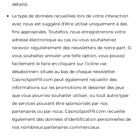
détails).
Le type de données recueillies lors de votre interaction
avec nous est suggéré d’être utilisé uniquement à des
fins appropriées. Toutefois, nous enregistrerons votre
adresse électronique au cas où vous souhaiteriez
recevoir régulièrement des newsletters de notre part. Si
vous souhaitez annuler une telle option, vous pouvez
facilement le faire en cliquant sur l’icône «se
désabonner» située au bas de chaque newsletter.
CasinoSpotFR.com peut également recueillir des
informations sur les promotions et dessiner des jeux
que vous pourriez souhaiter utiliser, ou tout autre type
de services pouvant être sponsorisés par nos
partenaires ou par nous. CasinoSpotFR.com recueille
également des données d’identification personnelles de
nos nombreux partenaires commerciaux.