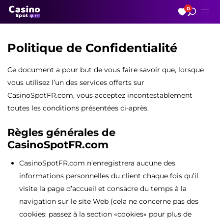
0
CasinoSpotFR
?
Politique de Confidentialité
Ce document a pour but de vous faire savoir que, lorsque
vous utilisez l’un des services offerts sur
CasinoSpotFR.com, vous acceptez incontestablement
toutes les conditions présentées ci-après.
Règles générales de
CasinoSpotFR.com
CasinoSpotFR.com n’enregistrera aucune des
informations personnelles du client chaque fois qu’il
visite la page d’accueil et consacre du temps à la
navigation sur le site Web (cela ne concerne pas des
cookies: passez à la section «cookies» pour plus de