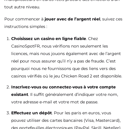
tout autre niveau.
Pour commencer à
jouer avec de l’argent réel
, suivez ces
instructions simples :
Choisissez un casino en ligne fiable
. Chez
CasinoSpotFR, nous vérifions non seulement les
licences, mais nous jouons également avec de l’argent
réel pour nous assurer qu’il n’y a pas de fraude. C’est
pourquoi nous ne fournissons que des liens vers des
casinos vérifiés où le jeu Chicken Road 2 est disponible.
Inscrivez-vous ou connectez-vous à votre compte
existant
. Il suffit généralement d’indiquer votre nom,
votre adresse e-mail et votre mot de passe.
Effectuez un dépôt
. Pour les paris en euros, vous
pouvez utiliser des cartes bancaires (Visa, Mastercard),
des portefeuilles électroniques (PayPal, Skrill, Neteller),