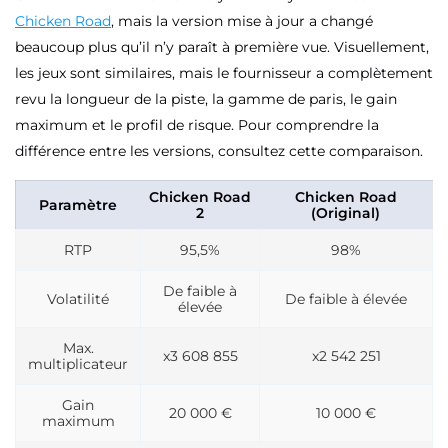
Chicken Road
, mais la version mise à jour a changé
beaucoup plus qu’il n’y paraît à première vue. Visuellement,
les jeux sont similaires, mais le fournisseur a complètement
revu la longueur de la piste, la gamme de paris, le gain
maximum et le profil de risque. Pour comprendre la
différence entre les versions, consultez cette comparaison.
Chicken Road
Chicken Road
Paramètre
2
(Original)
RTP
95,5%
98%
De faible à
Volatilité
De faible à élevée
élevée
Max.
x3 608 855
x2 542 251
multiplicateur
Gain
20 000 €
10 000 €
maximum