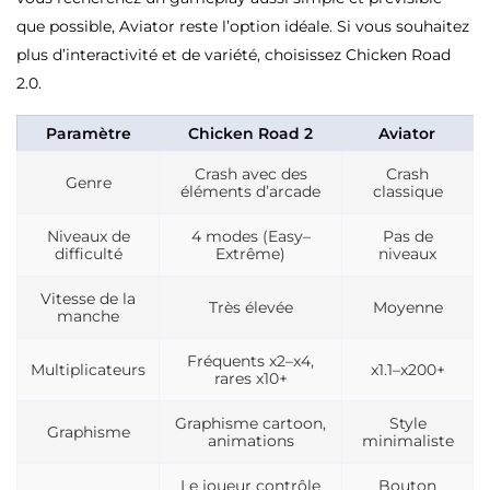
que possible, Aviator reste l’option idéale. Si vous souhaitez
plus d’interactivité et de variété, choisissez Chicken Road
2.0.
Paramètre
Chicken Road 2
Aviator
Crash avec des
Crash
Genre
éléments d’arcade
classique
Niveaux de
4 modes (Easy–
Pas de
difficulté
Extrême)
niveaux
Vitesse de la
Très élevée
Moyenne
manche
Fréquents x2–x4,
Multiplicateurs
x1.1–x200+
rares x10+
Graphisme cartoon,
Style
Graphisme
animations
minimaliste
Le joueur contrôle
Bouton