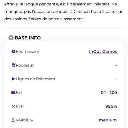
effrayé, la langue pendante, est littéralement hilarant. Ne
manquez pas l’occasion de jouer à Chicken Road 2 dans l’un
des casinos fiables de notre classement !
BASE INFO
Fournisseur
InOut Games
Rouleaux
-
Lignes de Paiement
-
Bet
0.1 - 200
RTP
95.5%
Volatility
medium