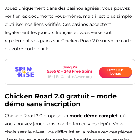
Jouez uniquement dans des casinos agréés : vous pouvez
vérifier les documents vous-même, mais il est plus simple
d’utiliser nos liens vérifiés. Ces casinos acceptent
légalement les joueurs français et vous verseront
rapidement vos gains sur Chicken Road 2.0 sur votre carte
ou votre portefeuille.
Jusqu'à
Obtenir le
5555 € + 243 Free Spins
bonus
18+ | BeGambleAware.org
Chicken Road 2.0 gratuit – mode
démo sans inscription
Chicken Road 2.0 propose un
mode démo complet
, où
vous pouvez jouer sans inscription et sans dépôt. Vous
choisissez le niveau de difficulté et la mise avec des pièces
virtuelles, et le poulet continue à se déplacer sur les voies