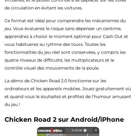
de circulation en évitant les voitures.
Ce format est idéal pour comprendre les mécanismes du
jeu. Vous évaluerez le risque sans dépenser un centime,
apprendrez à choisir le moment optimal pour Cash Out et
vous habituerez au rythme des tours. Toutes les
fonctionnalités du jeu réel sont conservées, y compris les
quatre niveaux de difficulté, les multiplicateurs et le
contrôle visuel des mouvements de la poule.
La démo de Chicken Road 2.0 fonctionne sur les
ordinateurs et les appareils mobiles. Jouez gratuitement où
et quand vous le souhaitez et profitez de l’humour amusant
du jeu !
Chicken Road 2 sur Android/iPhone