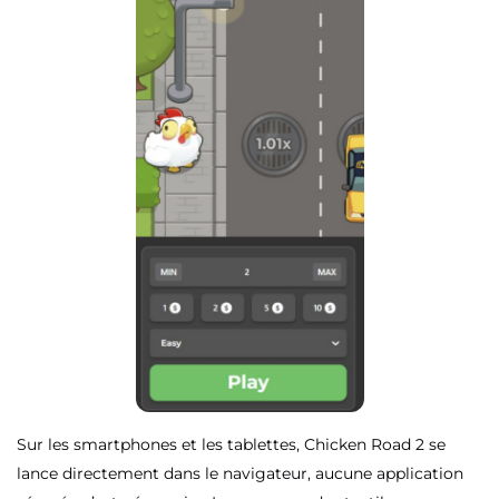
Sur les smartphones et les tablettes, Chicken Road 2 se
lance directement dans le navigateur, aucune application