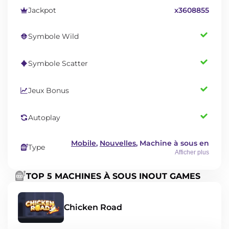
Jackpot
x3608855
Symbole Wild
Symbole Scatter
Jeux Bonus
Autoplay
Mobile
,
Nouvelles
, Machine à sous en
Type
ligne argent réel, Crash Game
Afficher plus
TOP 5 MACHINES À SOUS INOUT GAMES
Chicken Road