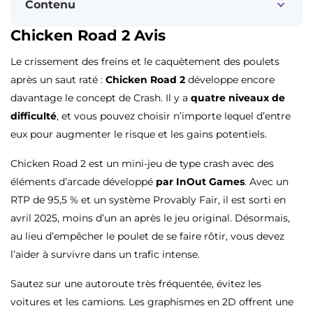
Contenu
Chicken Road 2 Avis
Le crissement des freins et le caquètement des poulets
après un saut raté :
Chicken Road 2
développe encore
davantage le concept de Crash. Il y a
quatre niveaux de
difficulté
, et vous pouvez choisir n’importe lequel d’entre
eux pour augmenter le risque et les gains potentiels.
Chicken Road 2 est un mini-jeu de type crash avec des
éléments d’arcade développé
par InOut Games
. Avec un
RTP de 95,5 % et un système Provably Fair, il est sorti en
avril 2025, moins d’un an après le jeu original. Désormais,
au lieu d’empêcher le poulet de se faire rôtir, vous devez
l’aider à survivre dans un trafic intense.
Sautez sur une autoroute très fréquentée, évitez les
voitures et les camions. Les graphismes en 2D offrent une