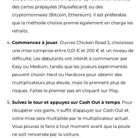
des cartes prépayées (Paysafecard) ou des
cryptomonnaies (Bitcoin, Ethereum). Il est préférable
que la méthode choisie prenne également en charge les
retraits.
Commencez à jouer
. Ouvrez Chicken Road 2, choisissez
une mise comprise entre 0,01 € et 200 € et un niveau de
difficulté. Les débutants ont intérêt à commencer par
Easy ou Medium, tandis que les joueurs expérimentés
peuvent choisir Hard ou Hardcore pour obtenir des
multiplicateurs plus élevés, mais ils prennent plus de
risques. Faites le premier pas en cliquant sur Play.
Suivez le tour et appuyez sur Cash Out à temps
. Pour
récupérer vos gains, il suffit d’appuyer sur Cash Out et
votre mise sera multipliée par le multiplicateur actuel.
Vous pouvez le faire à tout moment avant que la poule
ne soit renversée par la voiture.