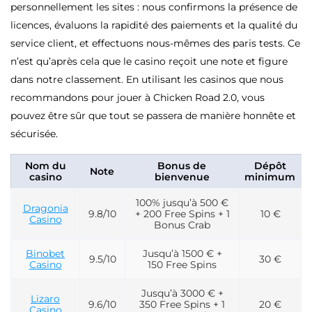
personnellement les sites : nous confirmons la présence de
licences, évaluons la rapidité des paiements et la qualité du
service client, et effectuons nous-mêmes des paris tests. Ce
n’est qu’après cela que le casino reçoit une note et figure
dans notre classement. En utilisant les casinos que nous
recommandons pour jouer à Chicken Road 2.0, vous
pouvez être sûr que tout se passera de manière honnête et
sécurisée.
Nom du
Bonus de
Dépôt
Note
casino
bienvenue
minimum
100% jusqu’à 500 €
Dragonia
9.8/10
+ 200 Free Spins + 1
10 €
Casino
Bonus Crab
Binobet
Jusqu’à 1500 € +
9.5/10
30 €
Casino
150 Free Spins
Jusqu’à 3000 € +
Lizaro
9.6/10
350 Free Spins + 1
20 €
Casino