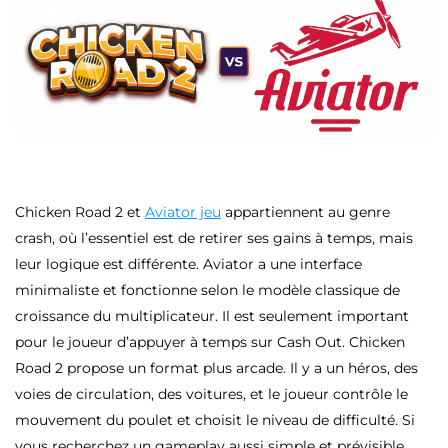
Chicken Road 2 et
Aviator jeu
appartiennent au genre
crash, où l’essentiel est de retirer ses gains à temps, mais
leur logique est différente. Aviator a une interface
minimaliste et fonctionne selon le modèle classique de
croissance du multiplicateur. Il est seulement important
pour le joueur d’appuyer à temps sur Cash Out. Chicken
Road 2 propose un format plus arcade. Il y a un héros, des
voies de circulation, des voitures, et le joueur contrôle le
mouvement du poulet et choisit le niveau de difficulté. Si
vous recherchez un gameplay aussi simple et prévisible