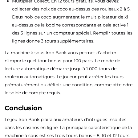
Multiplier Collect. En 12 tours gratuits, vous devez
collecter des noix de coco au-dessus des rouleaux 2 à 5.
Deux noix de coco augmentent le multiplicateur de x1
au-dessus de la bobine correspondante et cela active 1
des 3 lignes sur un compteur spécial. Remplir toutes les
lignes donne 3 tours supplémentaires.
La machine à sous Iron Bank vous permet d’acheter
n’importe quel tour bonus pour 100 paris. Le mode de
lecture automatique démarre jusqu’à 1 000 tours de
rouleaux automatiques. Le joueur peut arrêter les tours
prématurément ou définir une condition, comme atteindre
le solde de compte requis.
Conclusion
Le jeu Iron Bank plaira aux amateurs d’intrigues insolites
dans les casinos en ligne. La principale caractéristique de la
machine à sous est ses trois tours bonus – 8, 10 et 12 tours