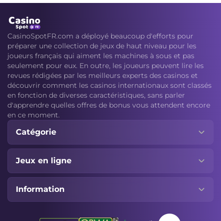
CasinoSpotFR.com a déployé beaucoup d'efforts pour
préparer une collection de jeux de haut niveau pour les
joueurs français qui aiment les machines à sous et pas
seulement pour eux. En outre, les joueurs peuvent lire les
revues rédigées par les meilleurs experts des casinos et
découvrir comment les casinos internationaux sont classés
en fonction de diverses caractéristiques, sans parler
d'apprendre quelles offres de bonus vous attendent encore
en ce moment.
Catégorie
Jeux en ligne
Information