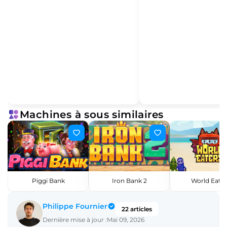
Machines à sous similaires
Piggi Bank
Iron Bank 2
World Eater
Philippe Fournier
22 articles
Dernière mise à jour :
Mai 09, 2026