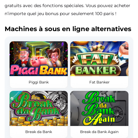
gratuits avec des fonctions spéciales. Vous pouvez acheter
n’importe quel jeu bonus pour seulement 100 paris !
Machines à sous en ligne alternatives
Piggi Bank
Fat Banker
Break da Bank
Break da Bank Again