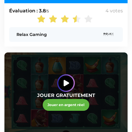
Évaluation : 3.8
4
votes
/5
Relax Gaming
JOUER GRATUITEMENT
Jouer en argent réel