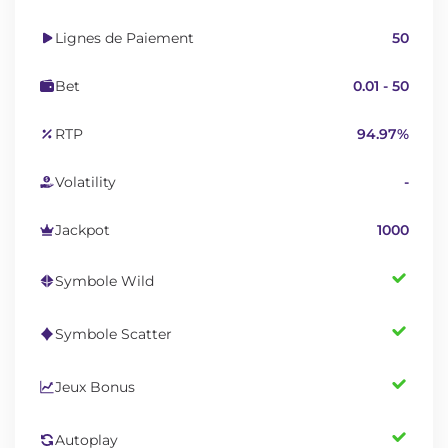
Lignes de Paiement
50
Bet
0.01 - 50
RTP
94.97%
Volatility
-
Jackpot
1000
Symbole Wild
Symbole Scatter
Jeux Bonus
Autoplay