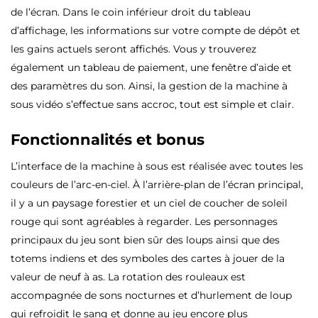
de l’écran. Dans le coin inférieur droit du tableau
d’affichage, les informations sur votre compte de dépôt et
les gains actuels seront affichés. Vous y trouverez
également un tableau de paiement, une fenêtre d’aide et
des paramètres du son. Ainsi, la gestion de la machine à
sous vidéo s’effectue sans accroc, tout est simple et clair.
Fonctionnalités et bonus
L’interface de la machine à sous est réalisée avec toutes les
couleurs de l’arc-en-ciel. À l’arrière-plan de l’écran principal,
il y a un paysage forestier et un ciel de coucher de soleil
rouge qui sont agréables à regarder. Les personnages
principaux du jeu sont bien sûr des loups ainsi que des
totems indiens et des symboles des cartes à jouer de la
valeur de neuf à as. La rotation des rouleaux est
accompagnée de sons nocturnes et d’hurlement de loup
qui refroidit le sang et donne au jeu encore plus