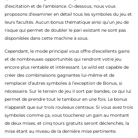
d’excitation et de l’ambiance. Ci-dessous, nous vous
proposons d’examiner en détail tous les symboles du jeu et
leurs facultés. Aucun bonus thématique ainsi qu’un jeu de
risque qui permet de doubler le pari existant ne sont pas
disponibles dans cette machine à sous.
Cependant, le mode principal vous offre d’excellents gains
et de nombreuses opportunités qui rendront votre jeu
encore plus rentable et intéressant. Le wild est capable de
créer des combinaisons gagnantes lui-même et de
remplacer d’autres symboles à l’exception de Bonus, si
nécessaire. Sur le terrain de jeu il sort par bandes, ce qui lui
permet de prendre tout le tambour en une fois. Le bonus
n’apparaît que sur trois rouleaux centraux. Si vous avez trois
symboles comme ça, vous toucherez un gain au montant
de deux mises, et cinq tours gratuits seront déclenchés, la
mise étant au niveau de la dernière mise pertinente.