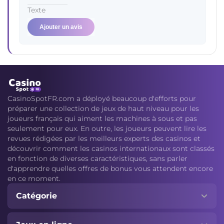
Ajouter un avis
CasinoSpotFR.com a déployé beaucoup d'efforts pour
préparer une collection de jeux de haut niveau pour les
joueurs français qui aiment les machines à sous et pas
seulement pour eux. En outre, les joueurs peuvent lire les
revues rédigées par les meilleurs experts des casinos et
découvrir comment les casinos internationaux sont classés
en fonction de diverses caractéristiques, sans parler
d'apprendre quelles offres de bonus vous attendent encore
en ce moment.
Catégorie