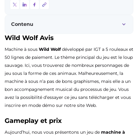
Contenu
Wild Wolf Avis
Machine à sous
Wild Wolf
développé par IGT a 5 rouleaux et
50 lignes de paiement. Le thème principal du jeu est le loup
sauvage. Ici, vous trouverez de nombreux personnages de
jeu sous la forme de ces animaux. Malheureusement, la
machine à sous n’a pas de bons graphismes, mais elle a un
bon accompagnement musical du processus de jeu. Vous
avez la possibilité d’essayer ce jeu sans télécharger et vous
inscrire en mode démo sur notre site Web.
Gameplay et prix
Aujourd’hui, nous vous présentons un jeu de
machine à