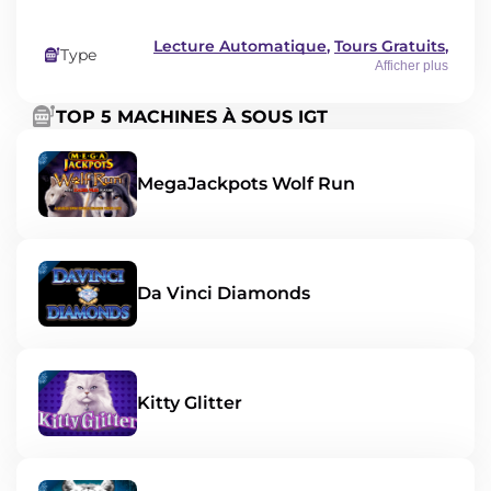
Lecture Automatique
,
Tours Gratuits
,
Type
Symbole Scatter
, Video Machines a
Afficher plus
Sous,
Symbole Wild
TOP 5 MACHINES À SOUS IGT
MegaJackpots Wolf Run
Da Vinci Diamonds
Kitty Glitter