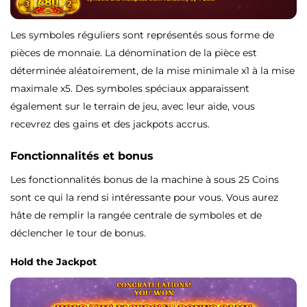
Les symboles réguliers sont représentés sous forme de
pièces de monnaie. La dénomination de la pièce est
déterminée aléatoirement, de la mise minimale x1 à la mise
maximale x5. Des symboles spéciaux apparaissent
également sur le terrain de jeu, avec leur aide, vous
recevrez des gains et des jackpots accrus.
Fonctionnalités et bonus
Les fonctionnalités bonus de la machine à sous 25 Coins
sont ce qui la rend si intéressante pour vous. Vous aurez
hâte de remplir la rangée centrale de symboles et de
déclencher le tour de bonus.
Hold the Jackpot