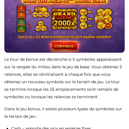
Le tour de bonus est déclenché si 5 symboles apparaissent
sur la rangée du milieu dans le jeu de base. Vous obtenez 3
relances, elles se réinitialisent à chaque fois que vous
obtenez un nouveau symbole sur le terrain de jeu. Le tour
se termine lorsque les 25 emplacements sont remplis de
symboles ou lorsque les relances se terminent.
Dans le jeu bonus, il existe plusieurs types de symboles sur
le terrain de jeu :
Cash – apporte des prix en espèces fixes.