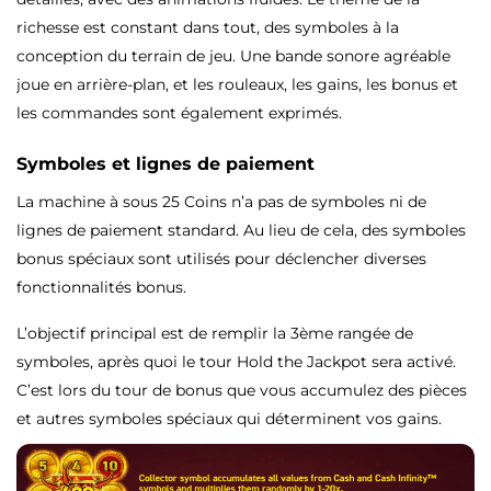
richesse est constant dans tout, des symboles à la
conception du terrain de jeu. Une bande sonore agréable
joue en arrière-plan, et les rouleaux, les gains, les bonus et
les commandes sont également exprimés.
Symboles et lignes de paiement
La machine à sous 25 Coins n’a pas de symboles ni de
lignes de paiement standard. Au lieu de cela, des symboles
bonus spéciaux sont utilisés pour déclencher diverses
fonctionnalités bonus.
L’objectif principal est de remplir la 3ème rangée de
symboles, après quoi le tour Hold the Jackpot sera activé.
C’est lors du tour de bonus que vous accumulez des pièces
et autres symboles spéciaux qui déterminent vos gains.