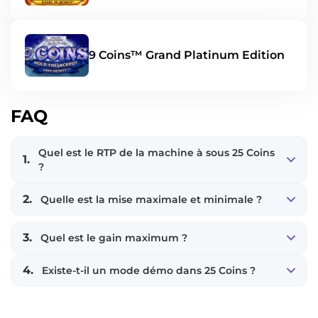
9 Coins™ Grand Platinum Edition
FAQ
Quel est le RTP de la machine à sous 25 Coins
1.
?
2.
Quelle est la mise maximale et minimale ?
3.
Quel est le gain maximum ?
4.
Existe-t-il un mode démo dans 25 Coins ?