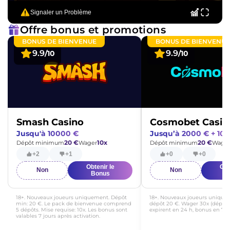
Signaler un Problème
Offre bonus et promotions
BONUS DE BIENVENUE
BONUS DE BIENVENUE
9.9
9.9
/10
/10
Smash Casino
Cosmobet Casin
Jusqu'à 10000 €
Jusqu’à 2000 € + 10
20 €
10х
20 €
Dépôt minimum
Wager
Dépôt minimum
Wage
+2
+1
+0
+0
Obtenir le
Obt
Non
Non
Bonus
B
18+. Nouveaux joueurs uniquement. Dépôt
18+. Nouveaux joueurs unique
min: 20 €. Le pack de bienvenue comprend
dépôt 20 €. Wager 30x (dépôt 
5 dépôts. Mise requise: 10x. Les bonus sont
expirent en 24 h, bonus en 7 j.
valables 7 jours après activation.