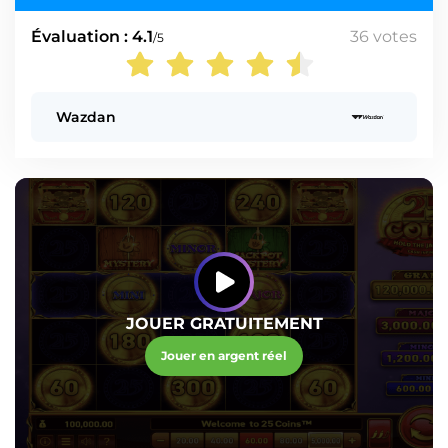
Évaluation : 4.1
36
votes
/5
Wazdan
JOUER GRATUITEMENT
Jouer en argent réel