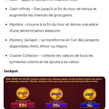
Cash Infinity – fixe jusqu’à la fin du tour de bonus et
augmente les chances de gros gains.
Mystère – s’ouvre à la fin du tour et donne une pièce
d’une dénomination aléatoire.
Mystery Jackpot – se transforme en l’un des jackpots
disponibles (Mini, Minor ou Major).
Cluster Collector – collecte les valeurs de tous les
symboles voisins et les ajoute à sa valeur.
Jackpot