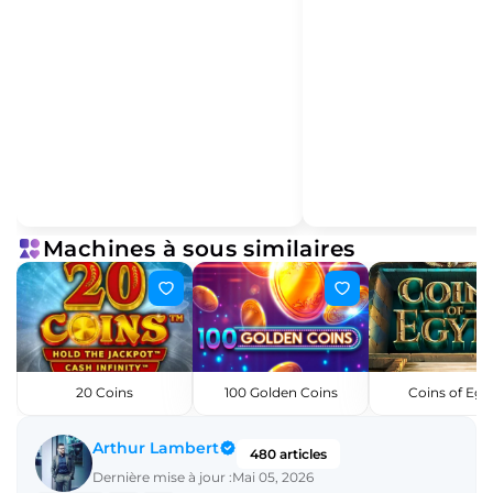
Machines à sous similaires
20 Coins
100 Golden Coins
Coins of Egy
Arthur Lambert
480 articles
Dernière mise à jour :
Mai 05, 2026