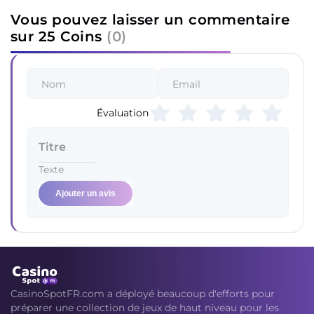
Vous pouvez laisser un commentaire
sur 25 Coins
(0)
Évaluation
Ajouter un avis
CasinoSpotFR.com a déployé beaucoup d'efforts pour
préparer une collection de jeux de haut niveau pour les