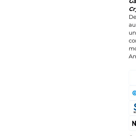
Ga
Cr
De
au
un
co
mo
An