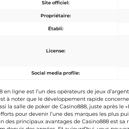
Site officiel:
Propriétaire:
Établi:
License:
Social media profile:
8 en ligne est l’un des opérateurs de jeux d’arge
 est à noter que le développement rapide concerne
ssi la salle de poker de Casino888, juste après le 
efforts pour devenir l’une des marques les plus pu
un des principaux avantages de Casino888 est sa ré