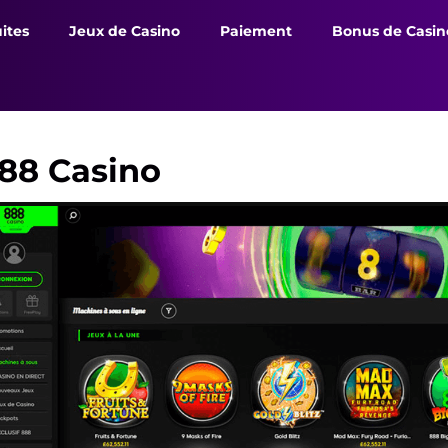
ites
Jeux de Casino
Paiement
Bonus de Casin
88 Casino