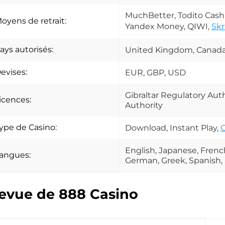
MuchBetter, Todito Cash, 
oyens de retrait:
Yandex Money, QIWI,
Skri
ays autorisés:
United Kingdom, Canada,
evises:
EUR, GBP, USD
Gibraltar Regulatory Au
icences:
Authority
ype de Casino:
Download, Instant Play,
C
English, Japanese, Frenc
angues:
German, Greek, Spanish, 
evue de 888 Casino