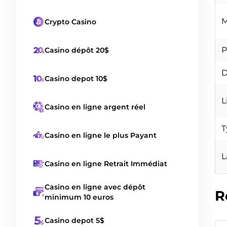
M
Crypto Casino
P
Casino dépôt 20$
D
Casino depot 10$
L
Casino en ligne argent réel
T
Casino en ligne le plus Payant
L
Casino en ligne Retrait Immédiat
Casino en ligne avec dépôt
R
minimum 10 euros
Casino depot 5$