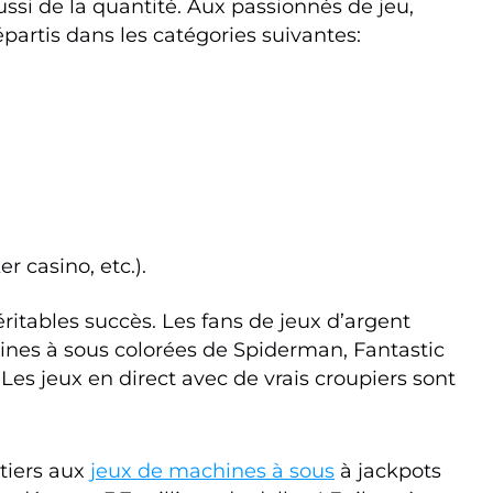
ssi de la quantité. Aux passionnés de jeu,
partis dans les catégories suivantes:
r casino, etc.).
itables succès. Les fans de jeux d’argent
ines à sous colorées de Spiderman, Fantastic
Les jeux en direct avec de vrais croupiers sont
ntiers aux
jeux de machines à sous
à jackpots