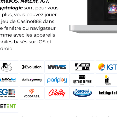
mesOS, NetEnt, IGT,
yptologic
sont pour vous.
 plus, vous pouvez jouer
 jeu de Casino888 dans
e fenêtre du navigateur
mme avec les appareils
biles basés sur iOS et
droid.