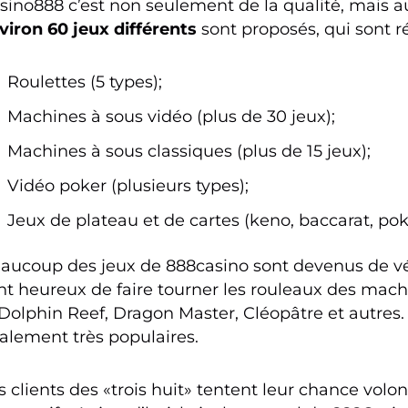
sino888 c’est non seulement de la qualité, mais au
viron 60 jeux différents
sont proposés, qui sont ré
Roulettes (5 types);
Machines à sous vidéo (plus de 30 jeux);
Machines à sous classiques (plus de 15 jeux);
Vidéo poker (plusieurs types);
Jeux de plateau et de cartes (keno, baccarat, poke
aucoup des jeux de 888casino sont devenus de vér
nt heureux de faire tourner les rouleaux des mach
 Dolphin Reef, Dragon Master, Cléopâtre et autres. 
alement très populaires.
s clients des «trois huit» tentent leur chance volo