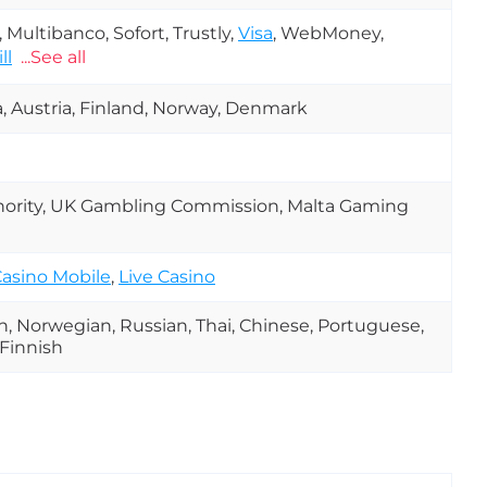
Multibanco, Sofort, Trustly,
Visa
, WebMoney,
ll
...See all
 Austria, Finland, Norway, Denmark
thority, UK Gambling Commission, Malta Gaming
asino Mobile
,
Live Casino
h, Norwegian, Russian, Thai, Chinese, Portuguese,
Finnish