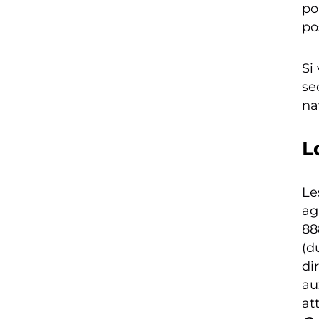
po
po
Si
se
na
L
Le
ag
88
(d
di
au
at