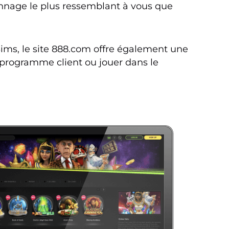
onnage le plus ressemblant à vous que
Sims, le site 888.com offre également une
 programme client ou jouer dans le