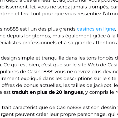
m depuis des années. Et aujourd’hui, vous pouvez 
ablissement. Ici, vous ne serez jamais trompés, ca
ntime et fera tout pour que vous ressentiez l’atm
sino888 est l’un des plus grands
casinos en ligne
,
gne depuis longtemps, mais également grâce à la ha
écialistes professionnels et à sa grande attention a
 design simple et tranquille dans les tons foncés 
u. Ce qui est bien, c’est que sur le site Web de Ca
pulaires de Casino888: vous ne devrez plus deviner
airement expliqué dans les descriptions sur le site
s offres de bonus actuelles, les tailles de jackpot, 
te est
traduit en plus de 20 langues
, y compris le 
 trait caractéristique de Casino888 est son dessin
argent peuvent créer leur propre personnage, qui v