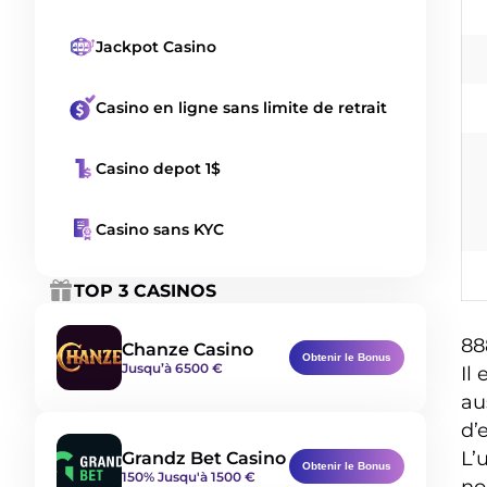
Jackpot Casino
Casino en ligne sans limite de retrait
Casino depot 1$
Casino sans KYC
TOP 3 CASINOS
88
Chanze Casino
Obtenir le Bonus
Jusqu’à 6500 €
Il
au
d’
L’
Grandz Bet Casino
Obtenir le Bonus
150% Jusqu'à 1500 €