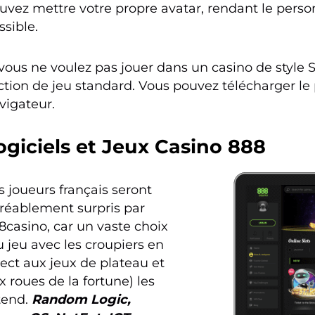
uvez mettre votre propre avatar, rendant le pers
ssible.
 vous ne voulez pas jouer dans un casino de style 
ction de jeu standard. Vous pouvez télécharger le
vigateur.
ogiciels et Jeux Casino 888
s joueurs français seront
réablement surpris par
8casino, car un vaste choix
u jeu avec les croupiers en
rect aux jeux de plateau et
x roues de la fortune) les
tend.
Random Logic,