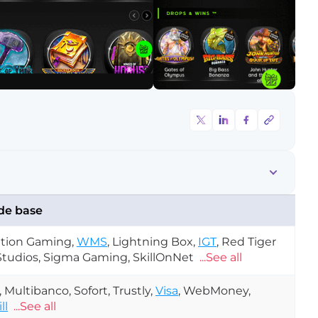
de base
ution Gaming,
WMS
, Lightning Box,
IGT
, Red Tiger
 Studios, Sigma Gaming, SkillOnNet
...See all
Multibanco, Sofort, Trustly,
Visa
, WebMoney,
ll
...See all