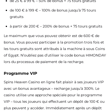
de 25 € à 99 € – 50% de bonus + 75 tours gratuits
de 100 € à 199 € – 100% de bonus jusqu’à 75 tours
gratuits
à partir de 200 € – 200% de bonus + 75 tours gratuits
Le maximum que vous pouvez obtenir est de 600 € de
bonus. Vous pouvez participer à la promotion trois fois et
les tours gratuits sont attribués à la machine à sous Coins
of Egypt. N’oubliez pas d’utiliser le code bonus HIMONDAY
lors du processus de paiement de la recharge.
Programme VIP
Spins Heaven Casino en ligne fait plaisir à ses joueurs VIP
avec un bonus avantageux – recharge jusqu’à 300%. Le
casino utilise une approche spéciale pour le programme
VIP – tous les joueurs qui effectuent un dépôt de 100 € ou
plus peuvent y accéder. Immédiatement après un dépôt