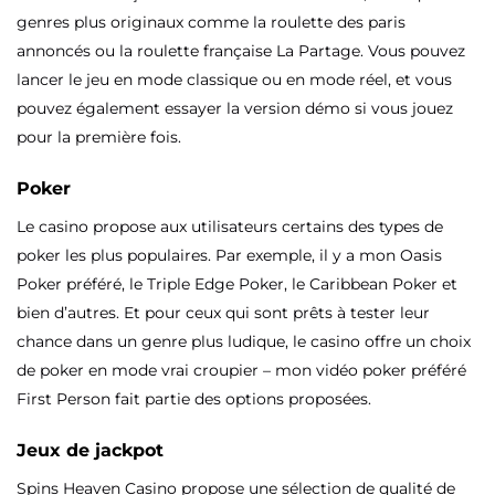
genres plus originaux comme la roulette des paris
annoncés ou la roulette française La Partage. Vous pouvez
lancer le jeu en mode classique ou en mode réel, et vous
pouvez également essayer la version démo si vous jouez
pour la première fois.
Poker
Le casino propose aux utilisateurs certains des types de
poker les plus populaires. Par exemple, il y a mon Oasis
Poker préféré, le Triple Edge Poker, le Caribbean Poker et
bien d’autres. Et pour ceux qui sont prêts à tester leur
chance dans un genre plus ludique, le casino offre un choix
de poker en mode vrai croupier – mon vidéo poker préféré
First Person fait partie des options proposées.
Jeux de jackpot
Spins Heaven Casino propose une sélection de qualité de