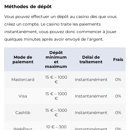
Méthodes de dépôt
Vous pouvez effectuer un dépôt au casino dès que vous
créez un compte. Le casino traite les paiements
instantanément, vous pouvez donc commencer à jouer
quelques minutes après avoir envoyé de l’argent.
Dépôt
Mode de
minimum
Délai de
Frais
paiement
et
traitement
maximum
15 € – 1000
Mastercard
Instantanément
0%
€
15 € – 1000
Visa
Instantanément
0%
€
15 € – 1000
Cashlib
Instantanément
0%
€
10 € – 300
WebPayz
Instantanément
0%