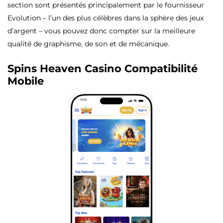
section sont présentés principalement par le fournisseur
Evolution – l’un des plus célèbres dans la sphère des jeux
d’argent – vous pouvez donc compter sur la meilleure
qualité de graphisme, de son et de mécanique.
Spins Heaven Casino Compatibilité
Mobile