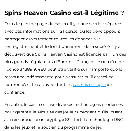
Spins Heaven Casino est-il Légitime ?
Dans le pied de page du casino, il y a une section séparée
avec des informations sur la licence, où les développeurs
partagent ouvertement toutes les données sur
l’enregistrement et le fonctionnement de la société. J’y ai
découvert que Spins Heaven Casino est licencié par l’un des
plus grands régulateurs d’Europe – Curaçao. Le numéro de
licence 34389464EU peut être vérifié sur n’importe quelle
ressource indépendante pour s’assurer qu’il est valide
comme c’est le cas avec d’autres
casinos en ligne
de
confiance.
En outre, le casino utilise diverses technologies modernes
pour garantir la sécurité des joueurs pendant qu’ils jouent.
J’ai remarqué ici un cryptage SSL fort, la technologie RNG
dans les jeux et le soutien du programme de jeu