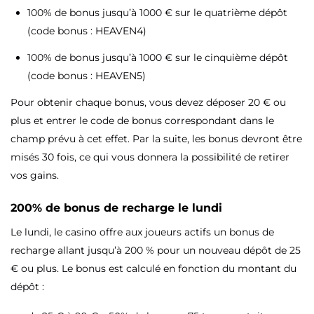
100% de bonus jusqu’à 1000 € sur le quatrième dépôt
(code bonus : HEAVEN4)
100% de bonus jusqu’à 1000 € sur le cinquième dépôt
(code bonus : HEAVEN5)
Pour obtenir chaque bonus, vous devez déposer 20 € ou
plus et entrer le code de bonus correspondant dans le
champ prévu à cet effet. Par la suite, les bonus devront être
misés 30 fois, ce qui vous donnera la possibilité de retirer
vos gains.
200% de bonus de recharge le lundi
Le lundi, le casino offre aux joueurs actifs un bonus de
recharge allant jusqu’à 200 % pour un nouveau dépôt de 25
€ ou plus. Le bonus est calculé en fonction du montant du
dépôt :