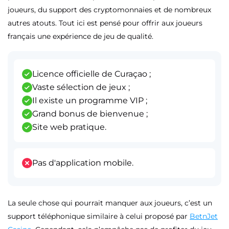
joueurs, du support des cryptomonnaies et de nombreux
autres atouts. Tout ici est pensé pour offrir aux joueurs
français une expérience de jeu de qualité.
Licence officielle de Curaçao ;
Vaste sélection de jeux ;
Il existe un programme VIP ;
Grand bonus de bienvenue ;
Site web pratique.
Pas d'application mobile.
La seule chose qui pourrait manquer aux joueurs, c’est un
support téléphonique similaire à celui proposé par
BetnJet