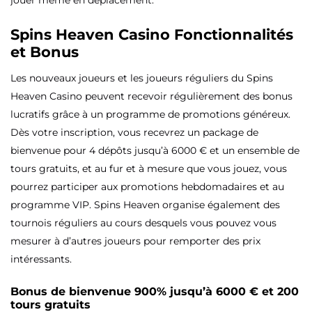
jouer même en déplacement.
Spins Heaven Casino Fonctionnalités
et Bonus
Les nouveaux joueurs et les joueurs réguliers du Spins
Heaven Casino peuvent recevoir régulièrement des bonus
lucratifs grâce à un programme de promotions généreux.
Dès votre inscription, vous recevrez un package de
bienvenue pour 4 dépôts jusqu’à 6000 € et un ensemble de
tours gratuits, et au fur et à mesure que vous jouez, vous
pourrez participer aux promotions hebdomadaires et au
programme VIP. Spins Heaven organise également des
tournois réguliers au cours desquels vous pouvez vous
mesurer à d’autres joueurs pour remporter des prix
intéressants.
Bonus de bienvenue 900% jusqu’à 6000 € et 200
tours gratuits