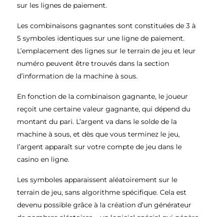
sur les lignes de paiement.
Les combinaisons gagnantes sont constituées de 3 à
5 symboles identiques sur une ligne de paiement.
L’emplacement des lignes sur le terrain de jeu et leur
numéro peuvent être trouvés dans la section
d’information de la machine à sous.
En fonction de la combinaison gagnante, le joueur
reçoit une certaine valeur gagnante, qui dépend du
montant du pari. L’argent va dans le solde de la
machine à sous, et dès que vous terminez le jeu,
l’argent apparaît sur votre compte de jeu dans le
casino en ligne.
Les symboles apparaissent aléatoirement sur le
terrain de jeu, sans algorithme spécifique. Cela est
devenu possible grâce à la création d’un générateur