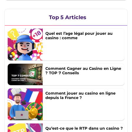
Top 5 Articles
Quel est l’age légal pour jouer au
casino : comme
Comment Gagner au Casino en Ligne
? TOP 7 Conseils
Comment jouer au casino en ligne
depuis la France ?
Qu’est-ce que le RTP dans un casino ?