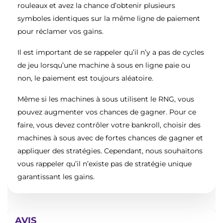
rouleaux et avez la chance d’obtenir plusieurs
symboles identiques sur la même ligne de paiement
pour réclamer vos gains.
Il est important de se rappeler qu’il n’y a pas de cycles
de jeu lorsqu’une machine à sous en ligne paie ou
non, le paiement est toujours aléatoire.
Même si les machines à sous utilisent le RNG, vous
pouvez augmenter vos chances de gagner. Pour ce
faire, vous devez contrôler votre bankroll, choisir des
machines à sous avec de fortes chances de gagner et
appliquer des stratégies. Cependant, nous souhaitons
vous rappeler qu’il n’existe pas de stratégie unique
garantissant les gains.
AVIS