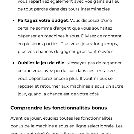
vous repartirez également avec vos gains au lieu
de tout perdre dans des tours interminables.
Partagez votre budget
. Vous disposez d’une
certaine somme d’argent que vous souhaitez
dépenser en machines à sous. Divisez ce montant
en plusieurs parties. Plus vous jouez longtemps,
plus vos chances de gagner gros sont élevées.
Oubliez le jeu de rôle
. N’essayez pas de regagner
ce que vous avez perdu, car dans ces tentatives,
vous dépenserez encore plus. Il vaut mieux se
reposer et retourner aux machines à sous un autre
jour, quand la chance est de votre côté.
Comprendre les fonctionnalités bonus
Avant de jouer, étudiez toutes les fonctionnalités
bonus de la machine à sous en ligne sélectionnée. Les
bonus sont répétés, mais il peut toujours y avoir