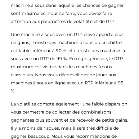
machine à sous dans laquelle les chances de gagner
sont maximales. Pour ce faire, vous devez faire
attention aux paramètres de volatilité et de RTP.
Une machine à sous avec un RTP élevé apporte plus
de gains, il existe des machines à sous où ce chiffre
est faible, inférieur à 90 %, et il existe des machines à
sous avec un RTP de 99 %. En règle générale, le RTP
maximum est visible dans les machines à sous
classiques. Nous vous déconseillons de jouer aux
machines à sous en ligne avec un RTP inférieur à 95
%.
La volatilité compte également : une faible dispersion
vous permettra de collecter des combinaisons
gagnantes plus souvent et de recevoir de petits gains.
Il y a moins de risques, mais il sera très difficile de
gagner beaucoup. Nous vous recommandons de