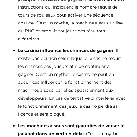
instructions qui indiquent le nombre requis de
tours de rouleaux pour activer une séquence
chaude. C’est un mythe, la machine à sous utilise
du RNG et produit toujours des résultats
aléatoires.
Le casino influence les chances de gagner
. Il
existe une opinion selon laquelle le casino réduit
les chances des joueurs afin de continuer à
gagner. C’est un mythe ; le casino ne peut en
aucun cas influencer le fonctionnement des
machines à sous, car elles appartiennent aux
développeurs. En cas de tentative d’interférer avec
le fonctionnement des jeux, le casino perdra sa
licence et sera bloqué.
Les machines à sous sont garanties de verser le
jackpot dans un certain délai
. C’est un mythe ;