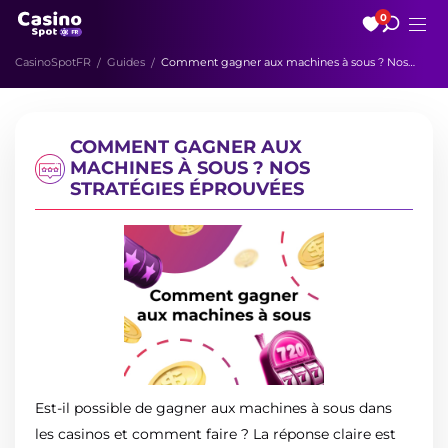
0
CasinoSpotFR
Guides
Comment gagner aux machines à sous ? Nos stratégies éprouvées
COMMENT GAGNER AUX
MACHINES À SOUS ? NOS
STRATÉGIES ÉPROUVÉES
Est-il possible de gagner aux machines à sous dans
les casinos et comment faire ? La réponse claire est