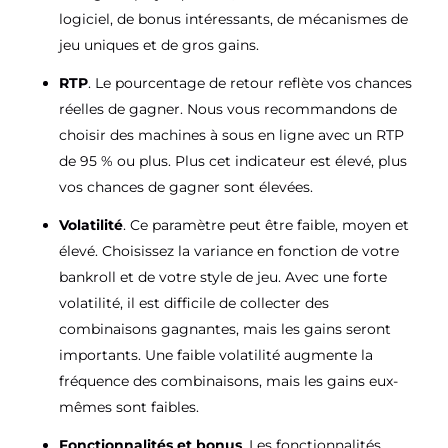
logiciel, de bonus intéressants, de mécanismes de
jeu uniques et de gros gains.
RTP
. Le pourcentage de retour reflète vos chances
réelles de gagner. Nous vous recommandons de
choisir des machines à sous en ligne avec un RTP
de 95 % ou plus. Plus cet indicateur est élevé, plus
vos chances de gagner sont élevées.
Volatilité
. Ce paramètre peut être faible, moyen et
élevé. Choisissez la variance en fonction de votre
bankroll et de votre style de jeu. Avec une forte
volatilité, il est difficile de collecter des
combinaisons gagnantes, mais les gains seront
importants. Une faible volatilité augmente la
fréquence des combinaisons, mais les gains eux-
mêmes sont faibles.
Fonctionnalités et bonus
. Les fonctionnalités