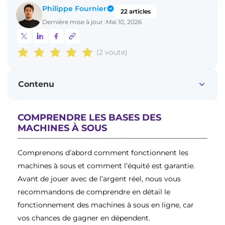
Philippe Fournier
22 articles
Dernière mise à jour :
Mai 10, 2026
(
2
voute)
Contenu
COMPRENDRE LES BASES DES
MACHINES À SOUS
Comprenons d’abord comment fonctionnent les
machines à sous et comment l’équité est garantie.
Avant de jouer avec de l’argent réel, nous vous
recommandons de comprendre en détail le
fonctionnement des machines à sous en ligne, car
vos chances de gagner en dépendent.