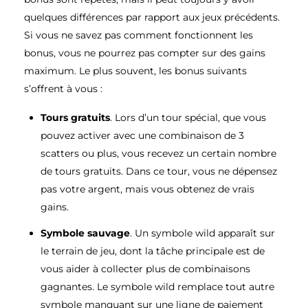
quelques différences par rapport aux jeux précédents.
Si vous ne savez pas comment fonctionnent les
bonus, vous ne pourrez pas compter sur des gains
maximum. Le plus souvent, les bonus suivants
s’offrent à vous :
Tours gratuits
. Lors d’un tour spécial, que vous
pouvez activer avec une combinaison de 3
scatters ou plus, vous recevez un certain nombre
de tours gratuits. Dans ce tour, vous ne dépensez
pas votre argent, mais vous obtenez de vrais
gains.
Symbole sauvage
. Un symbole wild apparaît sur
le terrain de jeu, dont la tâche principale est de
vous aider à collecter plus de combinaisons
gagnantes. Le symbole wild remplace tout autre
symbole manquant sur une ligne de paiement