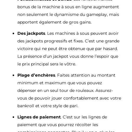
bonus de la machine à sous en ligne augmentent
non seulement le dynamisme du gameplay, mais
apportent également de gros gains.
Des jackpots
. Les machines à sous peuvent avoir
des jackpots progressifs et fixes. C’est une grande
victoire qui ne peut être obtenue que par hasard.
La présence d’un jackpot vous donne l’espoir que
le prix principal sera le vôtre.
Plage d’enchères
. Faites attention au montant
minimum et maximum que vous pouvez
dépenser en un seul tour de rouleaux. Assurez-
vous de pouvoir jouer confortablement avec votre
bankroll et votre style de pari.
Lignes de paiement
. C’est sur les lignes de
paiement que vous pourrez récolter les