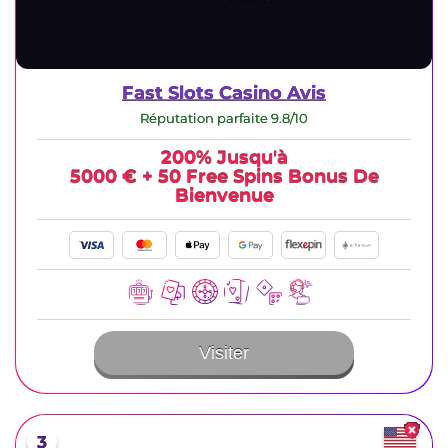
Fast Slots Casino Avis
Réputation parfaite 9.8/10
200% Jusqu'à
5000 € + 50 Free Spins Bonus De
Bienvenue
Visiter
3