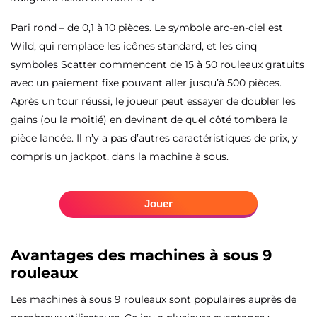
Pari rond – de 0,1 à 10 pièces. Le symbole arc-en-ciel est
Wild, qui remplace les icônes standard, et les cinq
symboles Scatter commencent de 15 à 50 rouleaux gratuits
avec un paiement fixe pouvant aller jusqu’à 500 pièces.
Après un tour réussi, le joueur peut essayer de doubler les
gains (ou la moitié) en devinant de quel côté tombera la
pièce lancée. Il n’y a pas d’autres caractéristiques de prix, y
compris un jackpot, dans la machine à sous.
Jouer
Avantages des machines à sous 9
rouleaux
Les machines à sous 9 rouleaux sont populaires auprès de