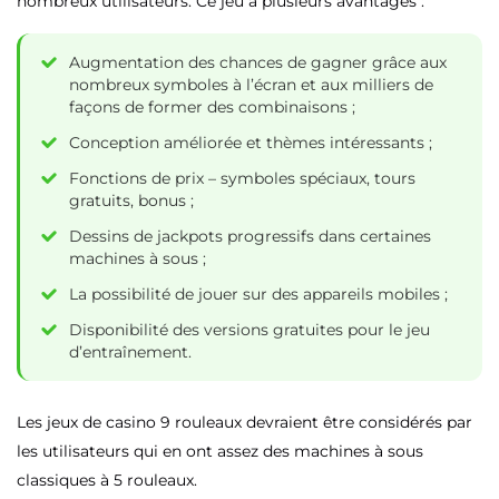
nombreux utilisateurs. Ce jeu a plusieurs avantages :
Augmentation des chances de gagner grâce aux
nombreux symboles à l’écran et aux milliers de
façons de former des combinaisons ;
Conception améliorée et thèmes intéressants ;
Fonctions de prix – symboles spéciaux, tours
gratuits, bonus ;
Dessins de jackpots progressifs dans certaines
machines à sous ;
La possibilité de jouer sur des appareils mobiles ;
Disponibilité des versions gratuites pour le jeu
d’entraînement.
Les jeux de casino 9 rouleaux devraient être considérés par
les utilisateurs qui en ont assez des machines à sous
classiques à 5 rouleaux.