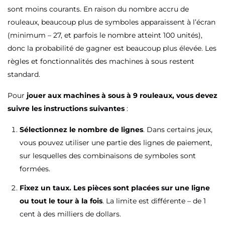
sont moins courants. En raison du nombre accru de
rouleaux, beaucoup plus de symboles apparaissent à l’écran
(minimum – 27, et parfois le nombre atteint 100 unités),
donc la probabilité de gagner est beaucoup plus élevée. Les
règles et fonctionnalités des machines à sous restent
standard.
Pour
jouer aux machines à sous à 9 rouleaux, vous devez
suivre les instructions suivantes
:
Sélectionnez le nombre de lignes
. Dans certains jeux,
vous pouvez utiliser une partie des lignes de paiement,
sur lesquelles des combinaisons de symboles sont
formées.
Fixez un taux. Les pièces sont placées sur une ligne
ou tout le tour à la fois
. La limite est différente – de 1
cent à des milliers de dollars.