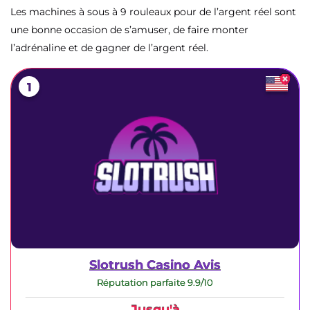
Les machines à sous à 9 rouleaux pour de l’argent réel sont
une bonne occasion de s’amuser, de faire monter
l’adrénaline et de gagner de l’argent réel.
1
Slotrush Casino Avis
Réputation parfaite 9.9/10