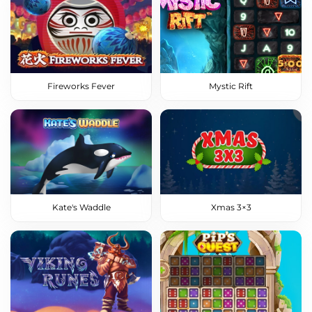
Fireworks Fever
Mystic Rift
Kate's Waddle
Xmas 3×3