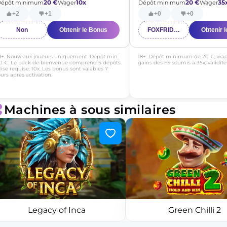
20 €
10х
20 €
35
Dépôt minimum
Wager
Dépôt minimum
Wager
+2
+1
+0
+0
Non
Obtenir le Bonus
FOXFRIDAY
Obtenir 
8+. Nouveaux joueurs uniquement. Dépôt min:
18+. Dépôt minimum de 20 €, wag
0 €. Le pack de bienvenue comprend 5 dépôts.
gains des FS soumis à 35x, validité 
ise requise: 10x. Les bonus sont valables 7
ours après activation.
Machines à sous similaires
Legacy of Inca
Green Chilli 2