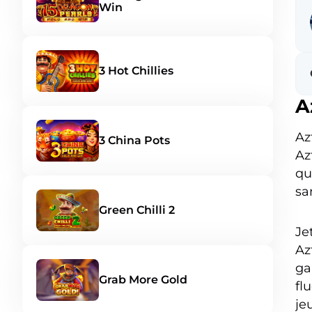
Win
3 Hot Chillies
A
Az
3 China Pots
Az
qu
sa
Green Chilli 2
Je
Az
ga
Grab More Gold
fl
je