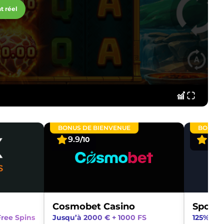
t réel
BONUS DE BIENVENUE
BONUS 
9.9
9.8
/10
/
Cosmobet Casino
Sportb
Free Spins
Jusqu’à 2000 € + 1000 FS
125% Jus