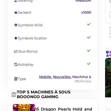
Volatility
medium
Jackpot
x1000
Symbole Wild
1
2
M
j
Symbole Scatter
Jeux Bonus
Autoplay
Mobile
,
Nouvelles
, Machine à
Type
sous en ligne argent réel
Afficher plus
TOP 5 MACHINES À SOUS
BOOONGO GAMING
15 Dragon Pearls Hold and