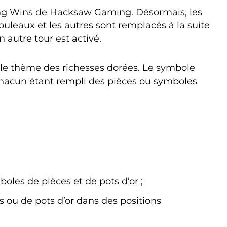
ing Wins de Hacksaw Gaming. Désormais, les
ouleaux et les autres sont remplacés à la suite
 autre tour est activé.
 le thème des richesses dorées. Le symbole
, chacun étant rempli des pièces ou symboles
boles de pièces et de pots d’or ;
ou de pots d’or dans des positions