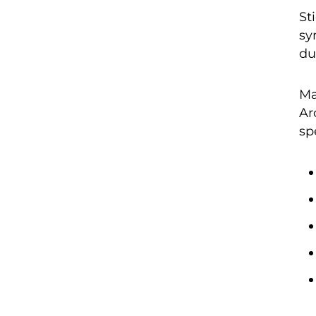
St
sy
du
Ma
Ar
sp