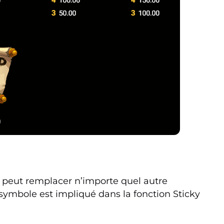
t peut remplacer n’importe quel autre
ymbole est impliqué dans la fonction Sticky