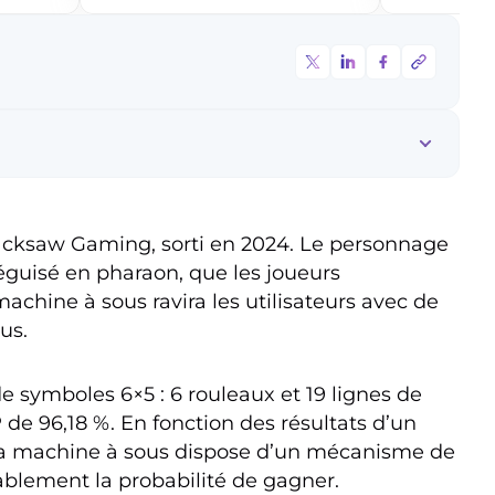
Hacksaw Gaming, sorti en 2024. Le personnage
éguisé en pharaon, que les joueurs
achine à sous ravira les utilisateurs avec de
us.
e symboles 6×5 : 6 rouleaux et 19 lignes de
de 96,18 %. En fonction des résultats d’un
s. La machine à sous dispose d’un mécanisme de
blement la probabilité de gagner.