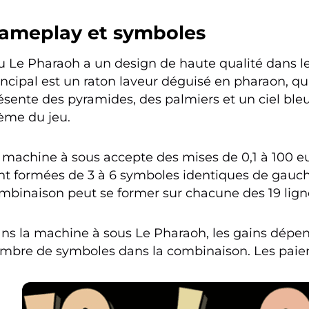
ameplay et symboles
u Le Pharaoh a un design de haute qualité dans le
incipal est un raton laveur déguisé en pharaon, qui
ésente des pyramides, des palmiers et un ciel bleu,
ème du jeu.
 machine à sous accepte des mises de 0,1 à 100 e
nt formées de 3 à 6 symboles identiques de gauche
mbinaison peut se former sur chacune des 19 lignes
ns la machine à sous Le Pharaoh, les gains dépen
mbre de symboles dans la combinaison. Les paie