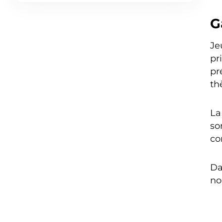
G
Je
pr
pr
th
La
so
co
Da
no