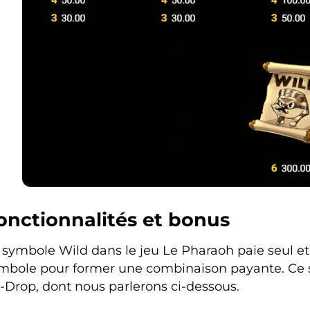
onctionnalités et bonus
 symbole Wild dans le jeu Le Pharaoh paie seul e
mbole pour former une combinaison payante. Ce s
-Drop, dont nous parlerons ci-dessous.