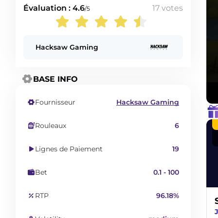
Évaluation : 4.6
17
votes
/5
Hacksaw Gaming
BASE INFO
Fournisseur
Hacksaw Gaming
Rouleaux
6
Lignes de Paiement
19
Bet
0.1 - 100
RTP
96.18%