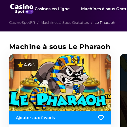
Casinos en Ligne
Machines à sous Gratu
CasinoSpotFR
Machines à Sous Gratuites
Le Pharaoh
Machine à sous Le Pharaoh
4.6
/5
Ajouter aux favoris