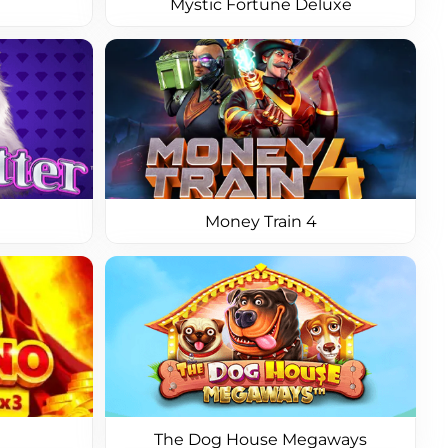
Mystic Fortune Deluxe
Money Train 4
The Dog House Megaways