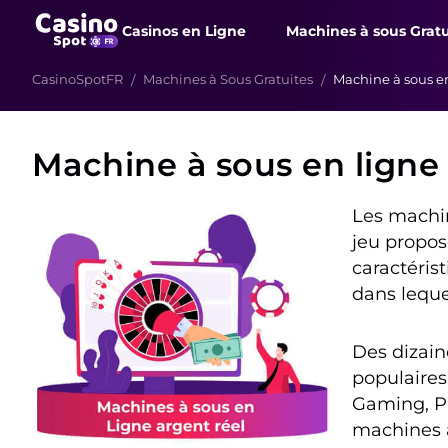
Casinos en Ligne
Machines à sous Gratu
CasinoSpotFR
Machines à Sous Gratuites
Machine à sous en
Machine à sous en ligne 
Les machin
jeu propos
caractéris
dans leque
Des dizain
populaires
Gaming, Pl
machines à