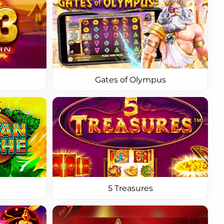
Gates of Olympus
5 Treasures