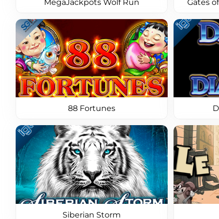
MegaJackpots Wolf Run
Gates o
88 Fortunes
D
Siberian Storm