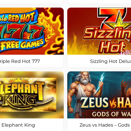
riple Red Hot 777
Sizzling Hot Delu
Elephant King
Zeus vs Hades – Gods