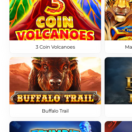
3 Coin Volcanoes
Ma
Buffalo Trail