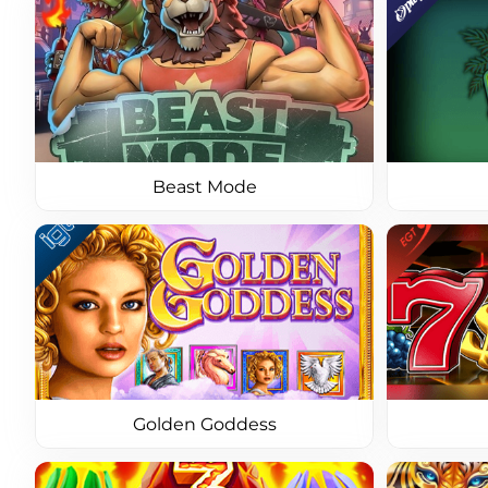
Beast Mode
Golden Goddess