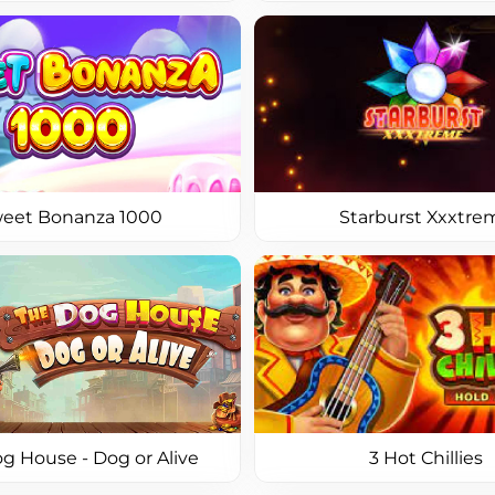
eet Bonanza 1000
Starburst Xxxtre
g House - Dog or Alive
3 Hot Chillies