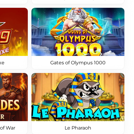
xe
Gates of Olympus 1000
 of War
Le Pharaoh