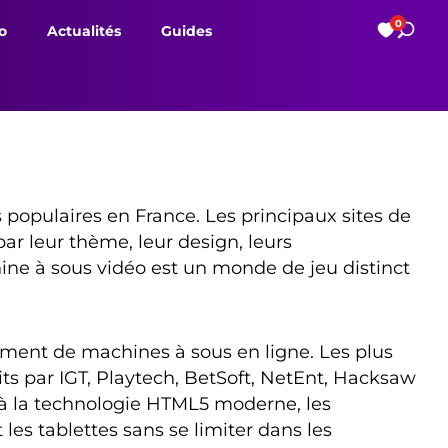
0
o
Actualités
Guides
s populaires en France. Les principaux sites de
ar leur thème, leur design, leurs
ine à sous vidéo est un monde de jeu distinct
ment de machines à sous en ligne. Les plus
uits par IGT, Playtech, BetSoft, NetEnt, Hacksaw
à la technologie HTML5 moderne, les
es tablettes sans se limiter dans les