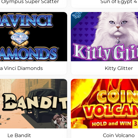
f Olympus Super Scatter
Sun of Egypt 4
a Vinci Diamonds
Kitty Glitter
Le Bandit
Coin Volcano