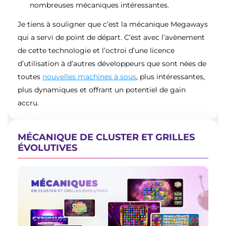
nombreuses mécaniques intéressantes.
Je tiens à souligner que c’est la mécanique Megaways
qui a servi de point de départ. C’est avec l’avènement
de cette technologie et l’octroi d’une licence
d’utilisation à d’autres développeurs que sont nées de
toutes
nouvelles machines à sous
, plus intéressantes,
plus dynamiques et offrant un potentiel de gain
accru.
MÉCANIQUE DE CLUSTER ET GRILLES
ÉVOLUTIVES