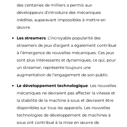
des centaines de milliers a permis aux
développeurs d’introduire des mécaniques
inédites, auparavant impossibles à mettre en
œuvre.
Les streamers
. L’incroyable popularité des
streamers de jeux d’argent a également contribué
à l’émergence de nouvelles mécaniques. Ces jeux
sont plus intéressants et dynamiques, ce qui, pour
un streamer, représente toujours une
augmentation de l’engagement de son public.
Le développement technologique
. Les nouvelles
mécaniques ne devraient pas affecter la vitesse et
la stabilité de la machine à sous et devraient être
disponibles sur tous les appareils. Les nouvelles
technologies de développement de machines à
sous ont contribué à la mise en œuvre de