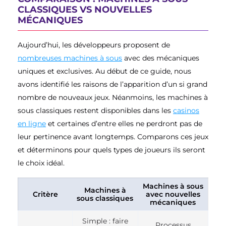
CLASSIQUES VS NOUVELLES
MÉCANIQUES
Aujourd’hui, les développeurs proposent de
nombreuses machines à sous
avec des mécaniques
uniques et exclusives. Au début de ce guide, nous
avons identifié les raisons de l’apparition d’un si grand
nombre de nouveaux jeux. Néanmoins, les machines à
sous classiques restent disponibles dans les
casinos
en ligne
et certaines d’entre elles ne perdront pas de
leur pertinence avant longtemps. Comparons ces jeux
et déterminons pour quels types de joueurs ils seront
le choix idéal.
Machines à sous
Machines à
Critère
avec nouvelles
sous classiques
mécaniques
Simple : faire
Processus