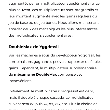
augmentés par un multiplicateur supplémentaire. Le
plus souvent, ces multiplicateurs sont progressifs et
leur montant augmente avec les gains réguliers du
jeu de base ou du jeu bonus. Nous allons maintenant
aborder deux des mécaniques les plus intéressantes
des multiplicateurs supplémentaires :
DoubleMax de Yggdrasil
Sur les machines à sous du développeur Yggdrasil, les
combinaisons gagnantes peuvent rapporter de faibles
gains. Cependant, le multiplicateur supplémentaire
du
mécanisme DoubleMax
compense cet
inconvénient.
Initialement, le multiplicateur progressif est de x1,
mais il double à chaque cascade. Le multiplicateur
suivant sera x2, puis x4, x8, x16, etc. Plus la chaîne de