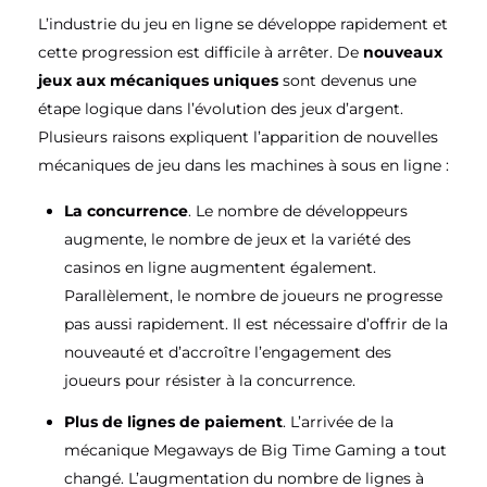
L’industrie du jeu en ligne se développe rapidement et
cette progression est difficile à arrêter. De
nouveaux
jeux aux mécaniques uniques
sont devenus une
étape logique dans l’évolution des jeux d’argent.
Plusieurs raisons expliquent l’apparition de nouvelles
mécaniques de jeu dans les machines à sous en ligne :
La concurrence
. Le nombre de développeurs
augmente, le nombre de jeux et la variété des
casinos en ligne augmentent également.
Parallèlement, le nombre de joueurs ne progresse
pas aussi rapidement. Il est nécessaire d’offrir de la
nouveauté et d’accroître l’engagement des
joueurs pour résister à la concurrence.
Plus de lignes de paiement
. L’arrivée de la
mécanique Megaways de Big Time Gaming a tout
changé. L’augmentation du nombre de lignes à