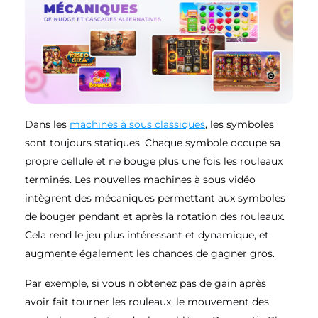
Dans les
machines à sous classiques
, les symboles
sont toujours statiques. Chaque symbole occupe sa
propre cellule et ne bouge plus une fois les rouleaux
terminés. Les nouvelles machines à sous vidéo
intègrent des mécaniques permettant aux symboles
de bouger pendant et après la rotation des rouleaux.
Cela rend le jeu plus intéressant et dynamique, et
augmente également les chances de gagner gros.
Par exemple, si vous n’obtenez pas de gain après
avoir fait tourner les rouleaux, le mouvement des