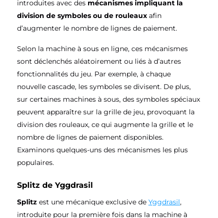
introduites avec des
mécanismes impliquant la
division de symboles ou de rouleaux
afin
d’augmenter le nombre de lignes de paiement.
Selon la machine à sous en ligne, ces mécanismes
sont déclenchés aléatoirement ou liés à d’autres
fonctionnalités du jeu. Par exemple, à chaque
nouvelle cascade, les symboles se divisent. De plus,
sur certaines machines à sous, des symboles spéciaux
peuvent apparaître sur la grille de jeu, provoquant la
division des rouleaux, ce qui augmente la grille et le
nombre de lignes de paiement disponibles.
Examinons quelques-uns des mécanismes les plus
populaires.
Splitz de Yggdrasil
Splitz
est une mécanique exclusive de
Yggdrasil
,
introduite pour la première fois dans la machine à