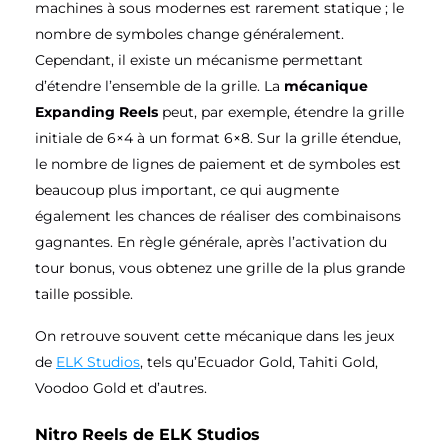
machines à sous modernes est rarement statique ; le
nombre de symboles change généralement.
Cependant, il existe un mécanisme permettant
d’étendre l’ensemble de la grille. La
mécanique
Expanding Reels
peut, par exemple, étendre la grille
initiale de 6×4 à un format 6×8. Sur la grille étendue,
le nombre de lignes de paiement et de symboles est
beaucoup plus important, ce qui augmente
également les chances de réaliser des combinaisons
gagnantes. En règle générale, après l’activation du
tour bonus, vous obtenez une grille de la plus grande
taille possible.
On retrouve souvent cette mécanique dans les jeux
de
ELK Studios
, tels qu’Ecuador Gold, Tahiti Gold,
Voodoo Gold et d’autres.
Nitro Reels de ELK Studios