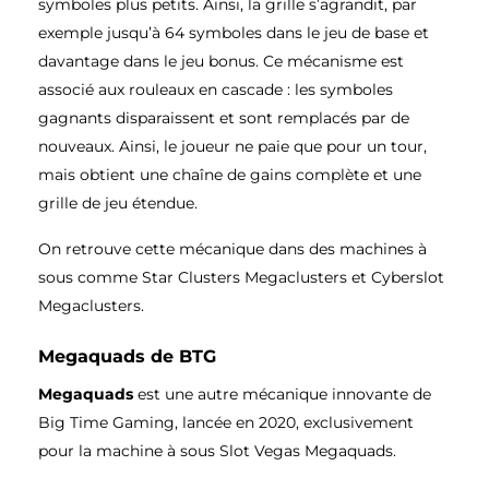
symboles plus petits. Ainsi, la grille s’agrandit, par
exemple jusqu’à 64 symboles dans le jeu de base et
davantage dans le jeu bonus. Ce mécanisme est
associé aux rouleaux en cascade : les symboles
gagnants disparaissent et sont remplacés par de
nouveaux. Ainsi, le joueur ne paie que pour un tour,
mais obtient une chaîne de gains complète et une
grille de jeu étendue.
On retrouve cette mécanique dans des machines à
sous comme Star Clusters Megaclusters et Cyberslot
Megaclusters.
Megaquads de BTG
Megaquads
est une autre mécanique innovante de
Big Time Gaming, lancée en 2020, exclusivement
pour la machine à sous Slot Vegas Megaquads.