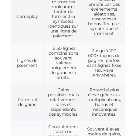
tourner les
enrichi par des
rouleaux et
événements
tenter de
aléatoires,
Gameplay
former 3–5
cascades et
symboles
bonus. Jeu plus
identiques sur
dynamique et
une ligne de
immersif.
paiement.
1 à 50 lignes,
Jusqu’à 100
combinaisons
000+ façons de
souvent
Lignes de
gagner, parfois
valides
paiement
sans lignes fixes
uniquement
(ex. Pays
de gauche à
Anywhere).
droite.
Gains
Potentiel plus
possibles mais
élevé grâce aux
Potentiel
relativement
multiplicateurs,
de gains
rares et
bonus et
dépendants
mécaniques
des symboles.
innovantes.
Généralement
Souvent élevée :
faible ou
moins de gains,