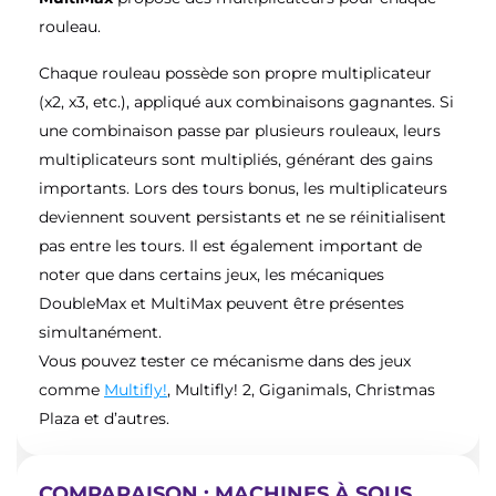
rouleau.
Chaque rouleau possède son propre multiplicateur
(x2, x3, etc.), appliqué aux combinaisons gagnantes. Si
une combinaison passe par plusieurs rouleaux, leurs
multiplicateurs sont multipliés, générant des gains
importants. Lors des tours bonus, les multiplicateurs
deviennent souvent persistants et ne se réinitialisent
pas entre les tours. Il est également important de
noter que dans certains jeux, les mécaniques
DoubleMax et MultiMax peuvent être présentes
simultanément.
Vous pouvez tester ce mécanisme dans des jeux
comme
Multifly!
, Multifly! 2, Giganimals, Christmas
Plaza et d’autres.
COMPARAISON : MACHINES À SOUS