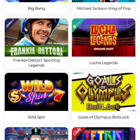
Big Bang
Michael Jackson King of Pop
Frankie Dettori: Sporting
Lucha Legends
Legends
Wild Spin
Goals of Olympus BoltLock