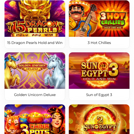
15 Dragon Pearls Hold and Win
3 Hot Chillies
Golden Unicorn Deluxe
Sun of Egypt 3