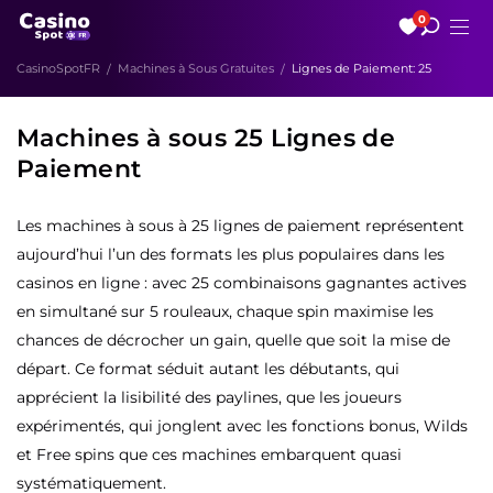
0
CasinoSpotFR
Machines à Sous Gratuites
Lignes de Paiement: 25
Machines à sous 25 Lignes de
Paiement
Les machines à sous à 25 lignes de paiement représentent
aujourd’hui l’un des formats les plus populaires dans les
casinos en ligne : avec 25 combinaisons gagnantes actives
en simultané sur 5 rouleaux, chaque spin maximise les
chances de décrocher un gain, quelle que soit la mise de
départ. Ce format séduit autant les débutants, qui
apprécient la lisibilité des paylines, que les joueurs
expérimentés, qui jonglent avec les fonctions bonus, Wilds
et Free spins que ces machines embarquent quasi
systématiquement.