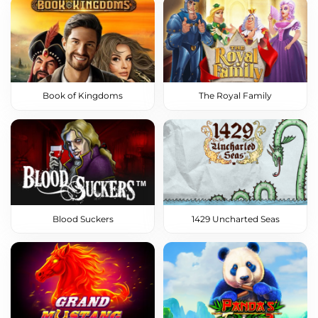
Book of Kingdoms
The Royal Family
Blood Suckers
1429 Uncharted Seas