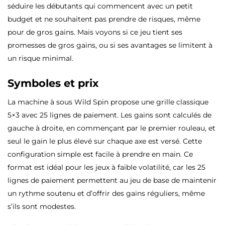
séduire les débutants qui commencent avec un petit
budget et ne souhaitent pas prendre de risques, même
pour de gros gains. Mais voyons si ce jeu tient ses
promesses de gros gains, ou si ses avantages se limitent à
un risque minimal.
Symboles et prix
La machine à sous Wild Spin propose une grille classique
5×3 avec 25 lignes de paiement. Les gains sont calculés de
gauche à droite, en commençant par le premier rouleau, et
seul le gain le plus élevé sur chaque axe est versé. Cette
configuration simple est facile à prendre en main. Ce
format est idéal pour les jeux à faible volatilité, car les 25
lignes de paiement permettent au jeu de base de maintenir
un rythme soutenu et d’offrir des gains réguliers, même
s’ils sont modestes.