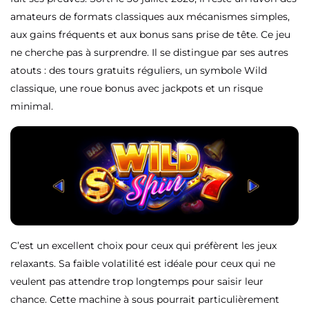
amateurs de formats classiques aux mécanismes simples,
aux gains fréquents et aux bonus sans prise de tête. Ce jeu
ne cherche pas à surprendre. Il se distingue par ses autres
atouts : des tours gratuits réguliers, un symbole Wild
classique, une roue bonus avec jackpots et un risque
minimal.
C’est un excellent choix pour ceux qui préfèrent les jeux
relaxants. Sa faible volatilité est idéale pour ceux qui ne
veulent pas attendre trop longtemps pour saisir leur
chance. Cette machine à sous pourrait particulièrement