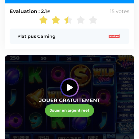
Évaluation : 2.1
15
votes
/5
Platipus Gaming
JOUER GRATUITEMENT
Jouer en argent réel