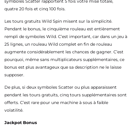
symboles Scatter rapportent 5 fois votre mise totale,
quatre 20 fois et cinq 100 fois.
Les tours gratuits Wild Spin misent sur la simplicité.
Pendant le bonus, le cinquième rouleau est entièrement
rempli de symboles Wild. C’est important, car dans un jeu à
25 lignes, un rouleau Wild complet en fin de rouleau
augmente considérablement les chances de gagner. C’est
pourquoi, même sans multiplicateurs supplémentaires, ce
bonus est plus avantageux que sa description ne le laisse
supposer.
De plus, si deux symboles Scatter ou plus apparaissent
pendant les tours gratuits, cinq tours supplémentaires sont
offerts. C’est rare pour une machine à sous à faible
volatilité.
Jackpot Bonus