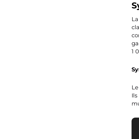
S
La
cl
co
ga
1 
Sy
Le
Il
mu