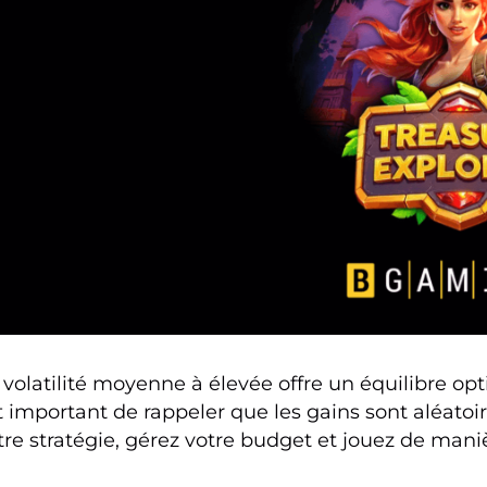
 volatilité moyenne à élevée offre un équilibre opt
t important de rappeler que les gains sont aléatoir
tre stratégie, gérez votre budget et jouez de mani