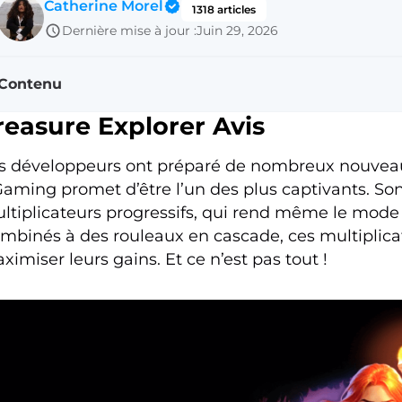
Catherine Morel
1318 articles
Dernière mise à jour :
Juin 29, 2026
Contenu
reasure Explorer Avis
s développeurs ont préparé de nombreux nouveaux 
aming promet d’être l’un des plus captivants. Son
ltiplicateurs progressifs, qui rend même le mode 
mbinés à des rouleaux en cascade, ces multipli
ximiser leurs gains. Et ce n’est pas tout !