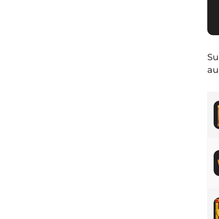
Su
au