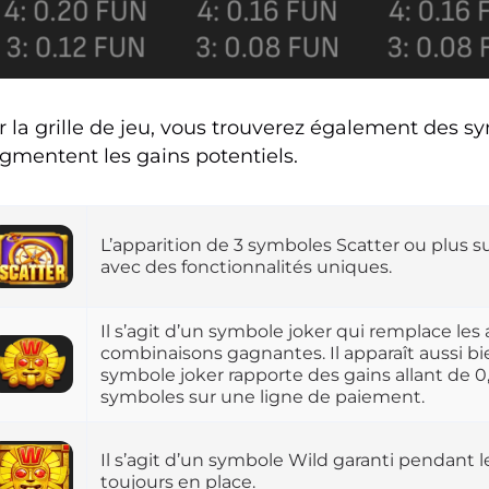
r la grille de jeu, vous trouverez également des s
gmentent les gains potentiels.
L’apparition de 3 symboles Scatter ou plus sur
avec des fonctionnalités uniques.
Il s’agit d’un symbole joker qui remplace l
combinaisons gagnantes. Il apparaît aussi bi
symbole joker rapporte des gains allant de 0
symboles sur une ligne de paiement.
Il s’agit d’un symbole Wild garanti pendant le 
toujours en place.