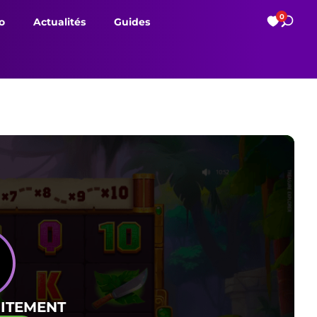
0
o
Actualités
Guides
ITEMENT