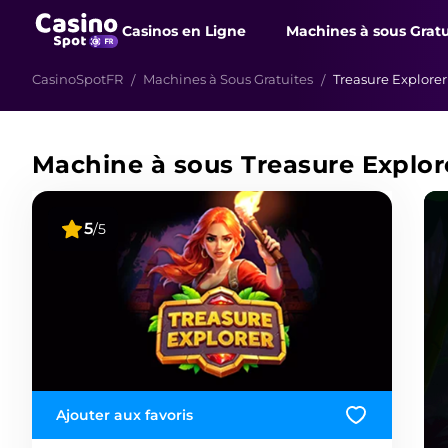
Casinos en Ligne
Machines à sous Gratu
CasinoSpotFR
Machines à Sous Gratuites
Treasure Explorer
Machine à sous Treasure Explor
5
/5
Ajouter aux favoris