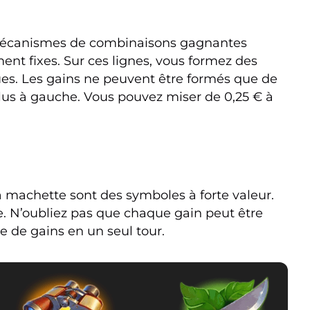
 mécanismes de combinaisons gagnantes
ent fixes. Sur ces lignes, vous formez des
es. Les gains ne peuvent être formés que de
lus à gauche. Vous pouvez miser de 0,25 € à
 la machette sont des symboles à forte valeur.
se. N’oubliez pas que chaque gain peut être
e de gains en un seul tour.