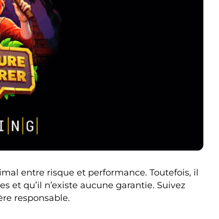
imal entre risque et performance. Toutefois, il
es et qu’il n’existe aucune garantie. Suivez
ère responsable.