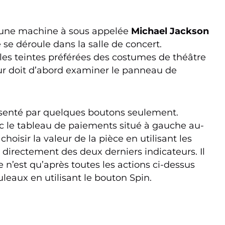
éé une machine à sous appelée
Michael Jackson
re se déroule dans la salle de concert.
t les teintes préférées des costumes de théâtre
ateur doit d’abord examiner le panneau de
ésenté par quelques boutons seulement.
ec le tableau de paiements situé à gauche au-
isir la valeur de la pièce en utilisant les
directement des deux derniers indicateurs. Il
Ce n’est qu’après toutes les actions ci-dessus
leaux en utilisant le bouton Spin.