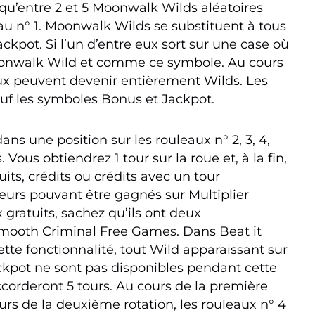
 qu’entre 2 et 5 Moonwalk Wilds aléatoires
eau n° 1. Moonwalk Wilds se substituent à tous
ckpot. Si l’un d’entre eux sort sur une case où
Moonwalk Wild et comme ce symbole. Au cours
aux peuvent devenir entièrement Wilds. Les
uf les symboles Bonus et Jackpot.
s une position sur les rouleaux n° 2, 3, 4,
us obtiendrez 1 tour sur la roue et, à la fin,
uits, crédits ou crédits avec un tour
eurs pouvant être gagnés sur Multiplier
 gratuits, sachez qu’ils ont deux
 Smooth Criminal Free Games. Dans Beat it
tte fonctionnalité, tout Wild apparaissant sur
Jackpot ne sont pas disponibles pendant cette
corderont 5 tours. Au cours de la première
urs de la deuxième rotation, les rouleaux n° 4