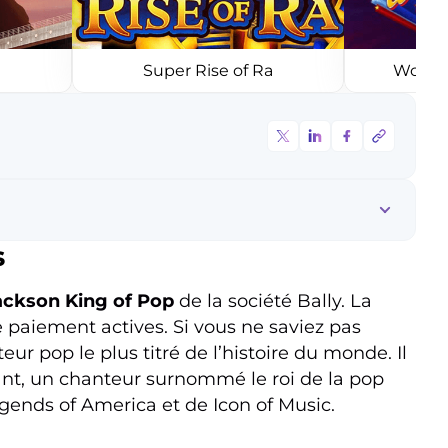
Super Rise of Ra
Wonde
s
ackson King of Pop
de la société Bally. La
 paiement actives. Si vous ne saviez pas
r pop le plus titré de l’histoire du monde. Il
nt, un chanteur surnommé le roi de la pop
 Legends of America et de Icon of Music.