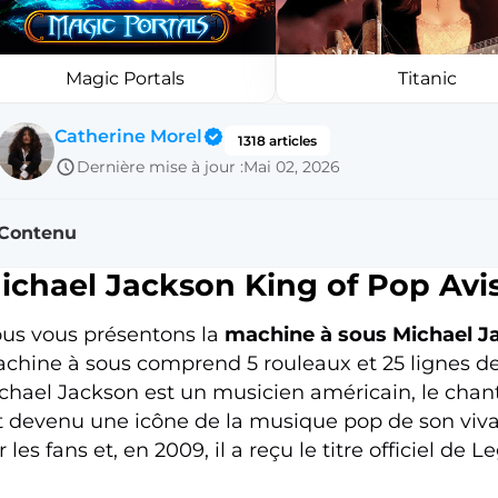
Magic Portals
Titanic
Catherine Morel
1318 articles
Dernière mise à jour :
Mai 02, 2026
Contenu
ichael Jackson King of Pop Avi
us vous présentons la
machine à sous Michael J
chine à sous comprend 5 rouleaux et 25 lignes de
chael Jackson est un musicien américain, le chanteu
t devenu une icône de la musique pop de son viva
r les fans et, en 2009, il a reçu le titre officiel de