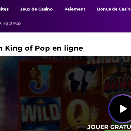
ites
Jeux de Casino
Paiement
Bonus de Casin
King of Pop
 King of Pop en ligne
JOUER GRATU