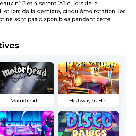
leaux n° 3 et 4 seront Wild, lors de la
, et lors de la dernière, cinquième rotation, les
pot ne sont pas disponibles pendant cette
tives
Motörhead
Highway to Hell