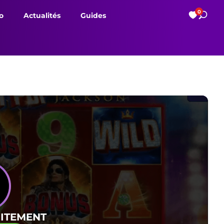
0
o
Actualités
Guides
ITEMENT