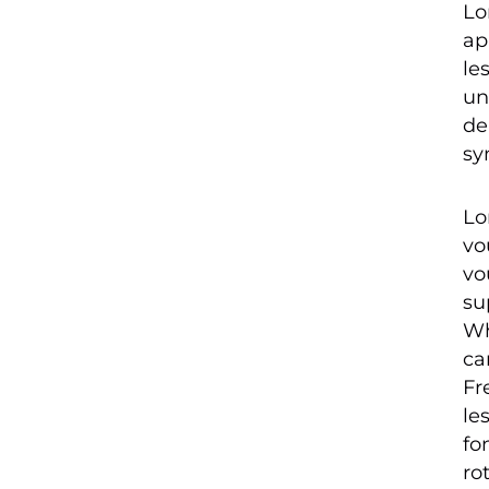
Lo
ap
le
un
de
sy
Lo
vo
vo
su
Wh
ca
Fr
le
fo
ro