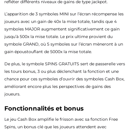
refléter différents niveaux de gains de type jackpot.
L’apparition de 3 symboles MINI sur l’écran récompense les
joueurs avec un gain de 40x la mise totale, tandis que 4
symboles MAJOR augmentent significativement ce gain
jusqu’à 500x la mise totale. Le prix ultime provient du
symbole GRAND, où 5 symboles sur l’écran mèneront à un
gain époustouflant de 5000x la mise totale.
De plus, le symbole SPINS GRATUITS sert de passerelle vers
les tours bonus, 3 ou plus déclenchant la fonction et une
chance pour ces symboles d’ouvrir des symboles Cash Box,
améliorant encore plus les perspectives de gains des
joueurs.
Fonctionnalités et bonus
Le jeu Cash Box amplifie le frisson avec sa fonction Free
Spins, un bonus clé que les joueurs attendent avec