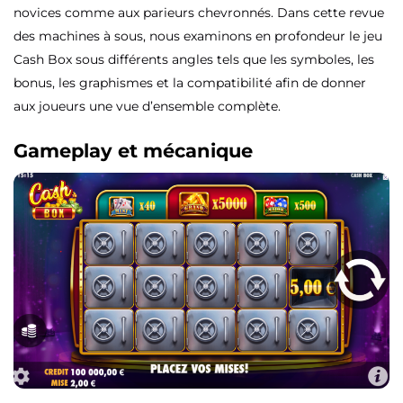
novices comme aux parieurs chevronnés. Dans cette revue
des machines à sous, nous examinons en profondeur le jeu
Cash Box sous différents angles tels que les symboles, les
bonus, les graphismes et la compatibilité afin de donner
aux joueurs une vue d’ensemble complète.
Gameplay et mécanique