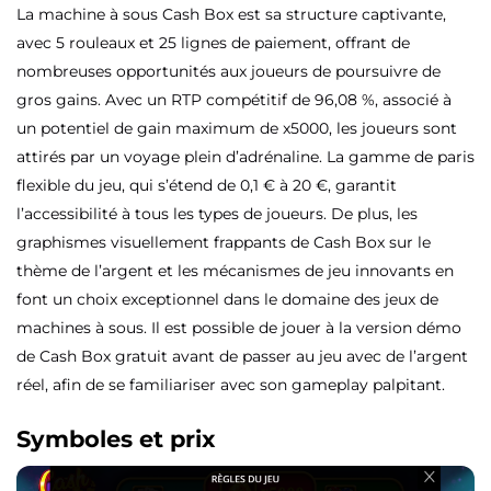
La machine à sous Cash Box est sa structure captivante,
avec 5 rouleaux et 25 lignes de paiement, offrant de
nombreuses opportunités aux joueurs de poursuivre de
gros gains. Avec un RTP compétitif de 96,08 %, associé à
un potentiel de gain maximum de x5000, les joueurs sont
attirés par un voyage plein d’adrénaline. La gamme de paris
flexible du jeu, qui s’étend de 0,1 € à 20 €, garantit
l’accessibilité à tous les types de joueurs. De plus, les
graphismes visuellement frappants de Cash Box sur le
thème de l’argent et les mécanismes de jeu innovants en
font un choix exceptionnel dans le domaine des jeux de
machines à sous. Il est possible de jouer à la version démo
de Cash Box gratuit avant de passer au jeu avec de l’argent
réel, afin de se familiariser avec son gameplay palpitant.
Symboles et prix