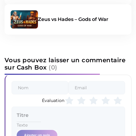
Zeus vs Hades – Gods of War
Vous pouvez laisser un commentaire
sur Cash Box
(0)
Évaluation
Ajouter un avis