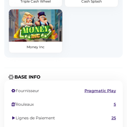
Triple Cash Wheel
Cash Splash
Money Inc
BASE INFO
Fournisseur
Pragmatic Play
Rouleaux
5
Lignes de Paiement
25