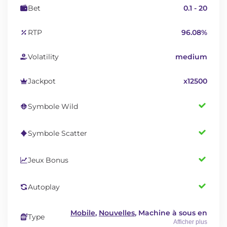
Bet
0.1 - 20
RTP
96.08%
Volatility
medium
Jackpot
x12500
Symbole Wild
Symbole Scatter
Jeux Bonus
Autoplay
Mobile
,
Nouvelles
, Machine à sous en
Type
ligne argent réel
Afficher plus