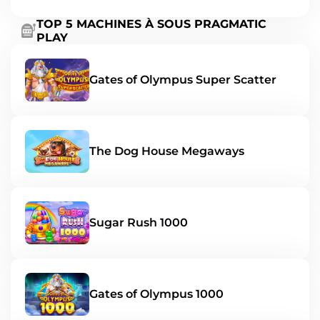
TOP 5 MACHINES À SOUS PRAGMATIC
PLAY
Gates of Olympus Super Scatter
The Dog House Megaways
Sugar Rush 1000
Gates of Olympus 1000