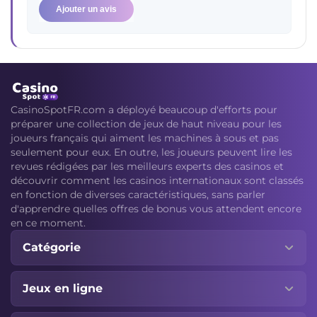
Ajouter un avis
CasinoSpotFR.com a déployé beaucoup d'efforts pour
préparer une collection de jeux de haut niveau pour les
joueurs français qui aiment les machines à sous et pas
seulement pour eux. En outre, les joueurs peuvent lire les
revues rédigées par les meilleurs experts des casinos et
découvrir comment les casinos internationaux sont classés
en fonction de diverses caractéristiques, sans parler
d'apprendre quelles offres de bonus vous attendent encore
en ce moment.
Catégorie
Jeux en ligne