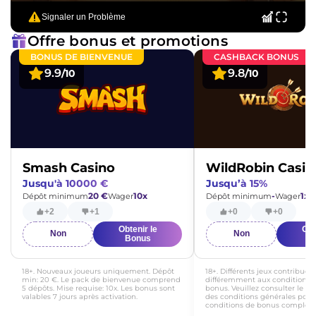
Signaler un Problème
Offre bonus et promotions
BONUS DE BIENVENUE
CASHBACK BONUS
9.9
9.8
/10
/10
Smash Casino
WildRobin Casin
Jusqu'à 10000 €
Jusqu’à 15%
20 €
10х
-
1x
Dépôt minimum
Wager
Dépôt minimum
Wager
+2
+1
+0
+0
Obtenir le
Obt
Non
Non
Bonus
B
18+. Nouveaux joueurs uniquement. Dépôt
18+. Différents jeux contribuen
min: 20 €. Le pack de bienvenue comprend
différemment aux conditions 
5 dépôts. Mise requise: 10x. Les bonus sont
bonus. Veuillez consulter le p
valables 7 jours après activation.
des conditions générales pour 
conditions de bonus complète