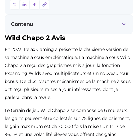
Contenu
Wild Chapo 2 Avis
En 2023, Relax Gaming a présenté la deuxième version de
sa machine à sous emblématique. La machine à sous Wild
Chapo 2 a reçu des graphismes mis à jour, la fonction
Expanding Wilds avec multiplicateurs et un nouveau tour
bonus. De plus, d’autres mécanismes de la machine à sous
ont reçu plusieurs mises à jour intéressantes, dont je
parlerai dans la revue.
Le terrain de jeu Wild Chapo 2 se compose de 6 rouleaux,
les gains peuvent être collectés sur 25 lignes de paiement,
le gain maximum est de 20 000 fois la mise ! Un RTP de
96,1 % et une volatilité élevée vous offrent des gains