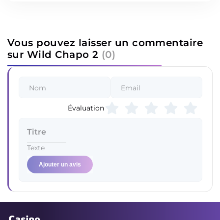
Vous pouvez laisser un commentaire
sur Wild Chapo 2
(0)
Évaluation
Ajouter un avis