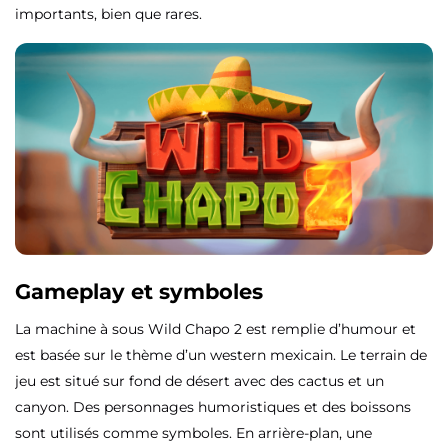
importants, bien que rares.
Gameplay et symboles
La machine à sous Wild Chapo 2 est remplie d’humour et
est basée sur le thème d’un western mexicain. Le terrain de
jeu est situé sur fond de désert avec des cactus et un
canyon. Des personnages humoristiques et des boissons
sont utilisés comme symboles. En arrière-plan, une