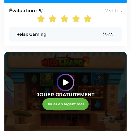
Évaluation : 5
2
votes
/5
Relax Gaming
JOUER GRATUITEMENT
Jouer en argent réel