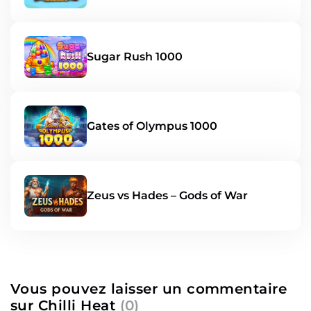
Sugar Rush 1000
Gates of Olympus 1000
Zeus vs Hades – Gods of War
Vous pouvez laisser un commentaire
sur Chilli Heat
(0)