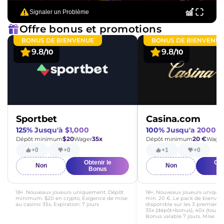
Signaler un Problème
Offre bonus et promotions
BONUS DE BIENVENUE
BONUS DE BIENVENUE
9.8
9.8
/10
/10
Sportbet
Casina.com
125% Jusqu'à $1,000
100% Jusqu'a 2000 €
$20
35x
20 €
Dépôt minimum
Wager
Dépôt minimum
Wage
+0
+0
+1
+0
Obtenir le
Obt
Non
Non
Bonus
B
18+. Nouveaux joueurs uniquement. Dépôt
18+. Nouveaux joueurs unique
minimum: $20 en crypto, Exigence de mise
min. 20 €. Le pack de bienven
au casino: 35x, Expiration: 7 jours
disponible sur les 3 premiers 
35x (dépôt+bonus), 40x (tours g
Bonus valable 7 jours. Mise max