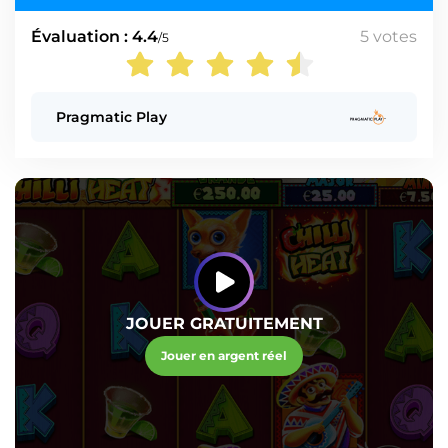
Évaluation : 4.4
5
votes
/5
Pragmatic Play
JOUER GRATUITEMENT
Jouer en argent réel