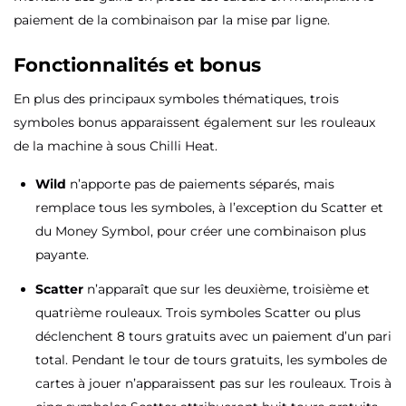
paiement de la combinaison par la mise par ligne.
Fonctionnalités et bonus
En plus des principaux symboles thématiques, trois
symboles bonus apparaissent également sur les rouleaux
de la machine à sous Chilli Heat.
Wild
n’apporte pas de paiements séparés, mais
remplace tous les symboles, à l’exception du Scatter et
du Money Symbol, pour créer une combinaison plus
payante.
Scatter
n’apparaît que sur les deuxième, troisième et
quatrième rouleaux. Trois symboles Scatter ou plus
déclenchent 8 tours gratuits avec un paiement d’un pari
total. Pendant le tour de tours gratuits, les symboles de
cartes à jouer n’apparaissent pas sur les rouleaux. Trois à