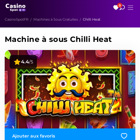
0
CasinoSpotFR
Machines à Sous Gratuites
Chilli Heat
Machine à sous Chilli Heat
4.4
/5
Ajouter aux favoris