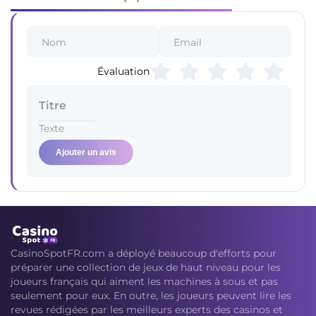
Évaluation
Ajouter un avis
CasinoSpotFR.com a déployé beaucoup d'efforts pour
préparer une collection de jeux de haut niveau pour les
joueurs français qui aiment les machines à sous et pas
seulement pour eux. En outre, les joueurs peuvent lire les
revues rédigées par les meilleurs experts des casinos et