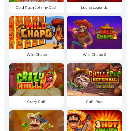
Gold Rush Johnny Cash
Lucha Legends
Wild Chapo
Wild Chapo 2
Crazy Chilli
Chilli Pop