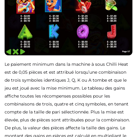
Le paiement minimum dans la machine à sous Chilli Heat
est de 0,05 pièces et est attribué lorsqu’une combinaison
de trois symboles identiques J, Q, K ou A tombe et que le
jeu est joué avec la mise minimum. Le tableau des gains
affiche toutes les récompenses possibles pour les
combinaisons de trois, quatre et cinq symboles, en tenant
compte de la taille de pari sélectionnée. Plus la mise est
élevée, plus de pièces sont attribuées pour la combinaison.
De plus, la valeur des pièces affecte la taille des gains. Le
montant des gains en pièces est calculé en multipliant le