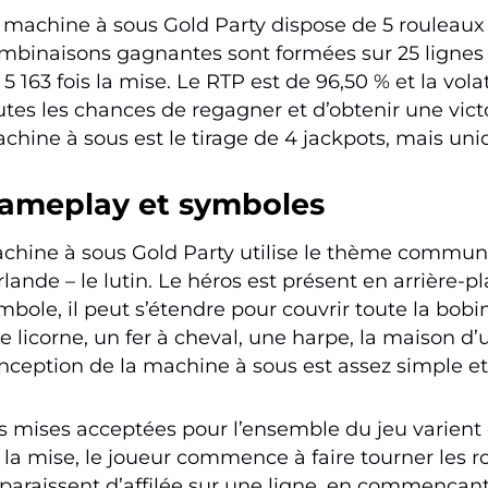
 machine à sous Gold Party dispose de 5 rouleaux 
mbinaisons gagnantes sont formées sur 25 lignes
 5 163 fois la mise. Le RTP est de 96,50 % et la vola
utes les chances de regagner et d’obtenir une victo
chine à sous est le tirage de 4 jackpots, mais uni
ameplay et symboles
chine à sous Gold Party utilise le thème commun
Irlande – le lutin. Le héros est présent en arrière-p
mbole, il peut s’étendre pour couvrir toute la bob
e licorne, un fer à cheval, une harpe, la maison d’
nception de la machine à sous est assez simple et
s mises acceptées pour l’ensemble du jeu varient de
 la mise, le joueur commence à faire tourner les r
paraissent d’affilée sur une ligne, en commençant