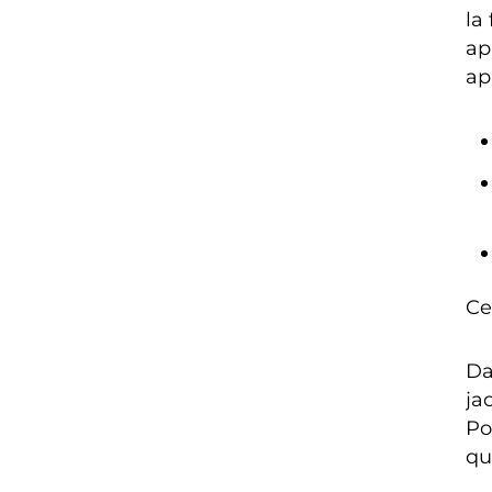
la
ap
ap
Ce
Da
ja
Po
qu