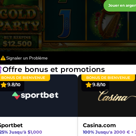
Jouer en argen
Signaler un Problème
Offre bonus et promotions
BONUS DE BIENVENUE
BONUS DE BIENVENUE
9.8
9.8
/10
/10
Sportbet
Casina.com
125% Jusqu'à $1,000
100% Jusqu'a 2000 € + 