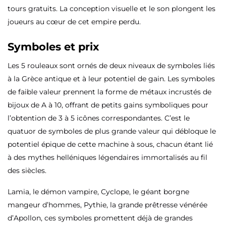
tours gratuits. La conception visuelle et le son plongent les
joueurs au cœur de cet empire perdu.
Symboles et prix
Les 5 rouleaux sont ornés de deux niveaux de symboles liés
à la Grèce antique et à leur potentiel de gain. Les symboles
de faible valeur prennent la forme de métaux incrustés de
bijoux de A à 10, offrant de petits gains symboliques pour
l’obtention de 3 à 5 icônes correspondantes. C’est le
quatuor de symboles de plus grande valeur qui débloque le
potentiel épique de cette machine à sous, chacun étant lié
à des mythes helléniques légendaires immortalisés au fil
des siècles.
Lamia, le démon vampire, Cyclope, le géant borgne
mangeur d’hommes, Pythie, la grande prêtresse vénérée
d’Apollon, ces symboles promettent déjà de grandes