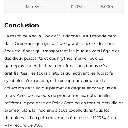
Max Win
12.075x
5.000x
Conclusion
La machine à sous Book of 99 donne vie au monde perdu
de la Grèce antique grâce à des graphismes et des sons
époustouflants qui transportent les joueurs vers l’âge d’or
des dieux puissants et des mythes merveilleux. Le
gameplay est enrichi par deux fonctions bonus très
gratifiantes : les tours gratuits qui activent les lucratifs
symboles d’expansion, et le compteur unique de la
collection de Wild qui permet de gagner encore plus de
tours. Avec des valeurs de production exceptionnelles
reflétant le pedigree de Relax Gaming en tant que studio de
premier plan, la machine à sous excelle dans tous les
domaines – d’un gain maximum énorme de 12075X à un
RTP record de 99%.