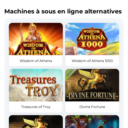
Machines à sous en ligne alternatives
Wisdom of Athena
Wisdom of Athena 1000
Treasures of Troy
Divine Fortune