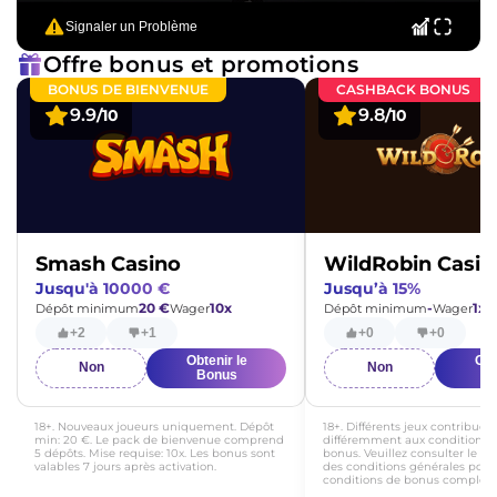
Signaler un Problème
Offre bonus et promotions
BONUS DE BIENVENUE
CASHBACK BONUS
9.9
9.8
/10
/10
Smash Casino
WildRobin Casin
Jusqu'à 10000 €
Jusqu’à 15%
20 €
10х
-
1x
Dépôt minimum
Wager
Dépôt minimum
Wager
+2
+1
+0
+0
Obtenir le
Obt
Non
Non
Bonus
B
18+. Nouveaux joueurs uniquement. Dépôt
18+. Différents jeux contribuen
min: 20 €. Le pack de bienvenue comprend
différemment aux conditions 
5 dépôts. Mise requise: 10x. Les bonus sont
bonus. Veuillez consulter le p
valables 7 jours après activation.
des conditions générales pour 
conditions de bonus complète