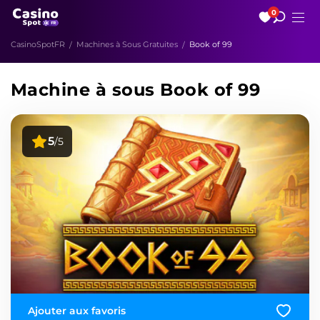
0
CasinoSpotFR
Machines à Sous Gratuites
Book of 99
Machine à sous Book of 99
5
/5
Ajouter aux favoris