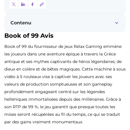
Contenu
Book of 99 Avis
Book of 99 du fournisseur de jeux Relax Gaming emmène
les joueurs dans une aventure épique à travers la Grèce
antique et ses mythes captivants de héros légendaires, de
dieux en colère et de bêtes magiques. Cette machine à sous
vidéo à 5 rouleaux vise à captiver les joueurs avec ses
valeurs de production somptueuses et son gameplay
profondément engageant centré sur les légendes
helléniques immortalisées depuis des millénaires. Grâce à
son RTP de 99 %, le jeu garantit que presque toutes les
mises seront récupérées au fil du temps, ce qui se traduit
par des gains vraiment monumentaux.