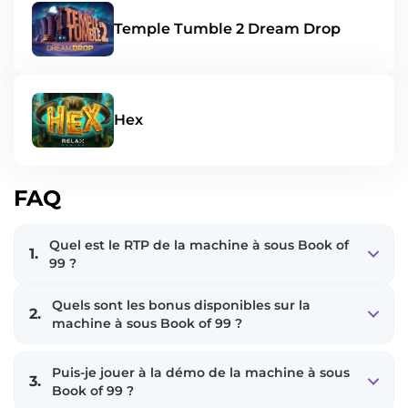
Temple Tumble 2 Dream Drop
Hex
FAQ
Quel est le RTP de la machine à sous Book of
1.
99 ?
Quels sont les bonus disponibles sur la
2.
machine à sous Book of 99 ?
Puis-je jouer à la démo de la machine à sous
3.
Book of 99 ?