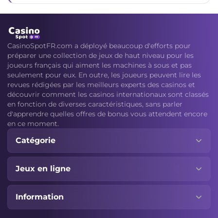
CasinoSpotFR.com a déployé beaucoup d'efforts pour
préparer une collection de jeux de haut niveau pour les
joueurs français qui aiment les machines à sous et pas
seulement pour eux. En outre, les joueurs peuvent lire les
revues rédigées par les meilleurs experts des casinos et
découvrir comment les casinos internationaux sont classés
en fonction de diverses caractéristiques, sans parler
d'apprendre quelles offres de bonus vous attendent encore
en ce moment.
Catégorie
Jeux en ligne
Information