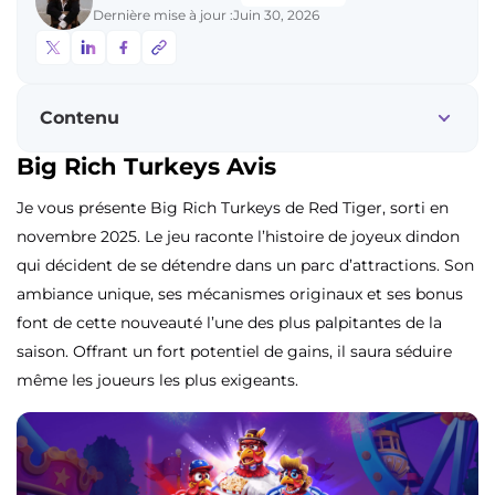
Dernière mise à jour :
Juin 30, 2026
Contenu
Big Rich Turkeys Avis
Je vous présente Big Rich Turkeys de Red Tiger, sorti en
novembre 2025. Le jeu raconte l’histoire de joyeux dindon
qui décident de se détendre dans un parc d’attractions. Son
ambiance unique, ses mécanismes originaux et ses bonus
font de cette nouveauté l’une des plus palpitantes de la
saison. Offrant un fort potentiel de gains, il saura séduire
même les joueurs les plus exigeants.