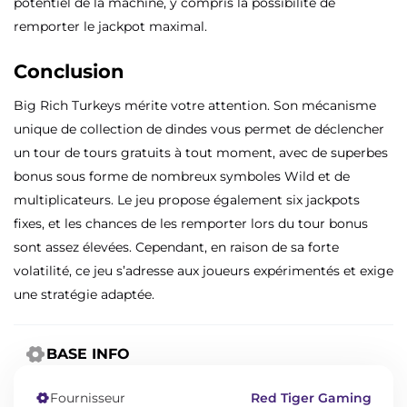
potentiel de la machine, y compris la possibilité de
remporter le jackpot maximal.
Conclusion
Big Rich Turkeys mérite votre attention. Son mécanisme
unique de collection de dindes vous permet de déclencher
un tour de tours gratuits à tout moment, avec de superbes
bonus sous forme de nombreux symboles Wild et de
multiplicateurs. Le jeu propose également six jackpots
fixes, et les chances de les remporter lors du tour bonus
sont assez élevées. Cependant, en raison de sa forte
volatilité, ce jeu s’adresse aux joueurs expérimentés et exige
une stratégie adaptée.
BASE INFO
Fournisseur
Red Tiger Gaming