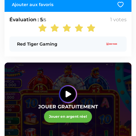
Ajouter aux favoris
Évaluation : 5
1
votes
/5
Red Tiger Gaming
JOUER GRATUITEMENT
Jouer en argent réel