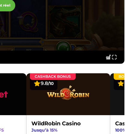
t réel
CASHBACK BONUS
BONUS 
9.8
9.8
/10
/
WildRobin Casino
Casin
FS
Jusqu’à 15%
100% Ju