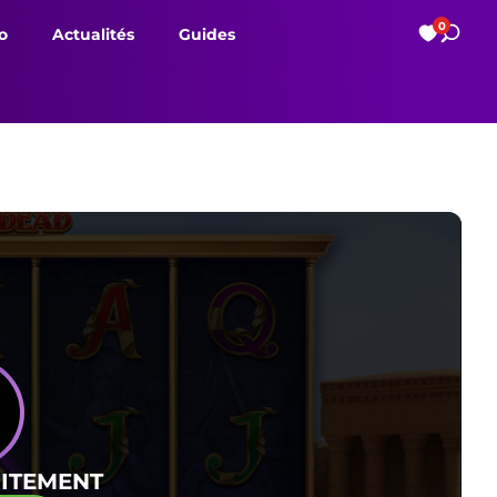
0
o
Actualités
Guides
ITEMENT