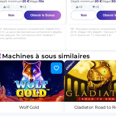
20 €
10х
20 €
30
Dépôt minimum
Wager
Dépôt minimum
Wager
+2
+1
+0
+0
Non
Obtenir le Bonus
Non
Obtenir 
8+. Nouveaux joueurs uniquement. Dépôt min:
18+. Nouveaux joueurs uniquement
0 €. Le pack de bienvenue comprend 5 dépôts.
20 €. Wager 30x (dépôt + bonus). 
ise requise: 10x. Les bonus sont valables 7
24 h, bonus en 7 j. Max bet 5 €.
ours après activation.
Machines à sous similaires
Wolf Gold
Gladiator: Road to 