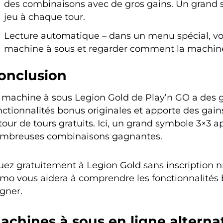
des combinaisons avec de gros gains. Un grand s
jeu à chaque tour.
Lecture automatique – dans un menu spécial, vo
machine à sous et regarder comment la machine
onclusion
 machine à sous Legion Gold de Play’n GO a des g
nctionnalités bonus originales et apporte des gains
 tour de tours gratuits. Ici, un grand symbole 3×3 a
mbreuses combinaisons gagnantes.
uez gratuitement à Legion Gold sans inscription n
mo vous aidera à comprendre les fonctionnalités bo
gner.
achines à sous en ligne alterna