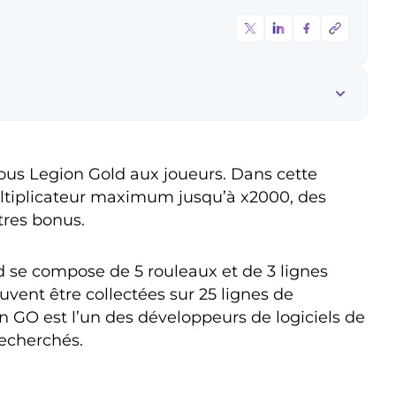
sous Legion Gold aux joueurs. Dans cette
ultiplicateur maximum jusqu’à x2000, des
tres bonus.
d se compose de 5 rouleaux et de 3 lignes
ent être collectées sur 25 lignes de
’n GO est l’un des développeurs de logiciels de
recherchés.