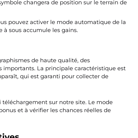
ymbole changera de position sur le terrain de
us pouvez activer le mode automatique de la
 à sous accumule les gains.
raphismes de haute qualité, des
 importants. La principale caractéristique est
pparaît, qui est garanti pour collecter de
i téléchargement sur notre site. Le mode
nus et à vérifier les chances réelles de
tives