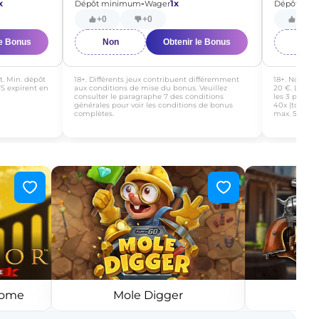
x
-
1x
Dépôt minimum
Wager
Dépôt mi
+0
+0
+1
le Bonus
Non
Obtenir le Bonus
Non
. Min. dépôt
18+. Différents jeux contribuent différemment
18+. Nouvea
FS expirent en
aux conditions de mise du bonus. Veuillez
20 €. Le pac
consulter le paragraphe 7 des conditions
les 3 premie
générales pour voir les conditions de bonus
40x (tours gr
complètes.
max. 5 €.
Rome
Mole Digger
Wil