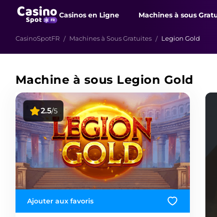
Casinos en Ligne
Machines à sous Gratu
CasinoSpotFR
Machines à Sous Gratuites
Legion Gold
Machine à sous Legion Gold
2.5
/5
Ajouter aux favoris