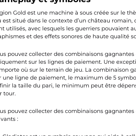
gion Gold est une machine à sous créée sur le th
u est situé dans le contexte d’un château romain,
nt utilisés, avec lesquels les guerriers pouvaient 
aphismes et des effets sonores de haute qualité s
us pouvez collecter des combinaisons gagnantes d
iquement sur les lignes de paiement. Une exceptio
importe où sur le terrain de jeu. La combinaiso
r une ligne de paiement, le maximum de 5 symbole
finir la taille du pari, le minimum peut être dépe
r tour.
us pouvez collecter des combinaisons gagnantes d
ivants :