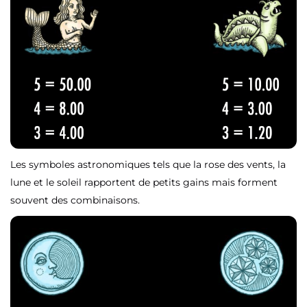
Les symboles astronomiques tels que la rose des vents, la
lune et le soleil rapportent de petits gains mais forment
souvent des combinaisons.