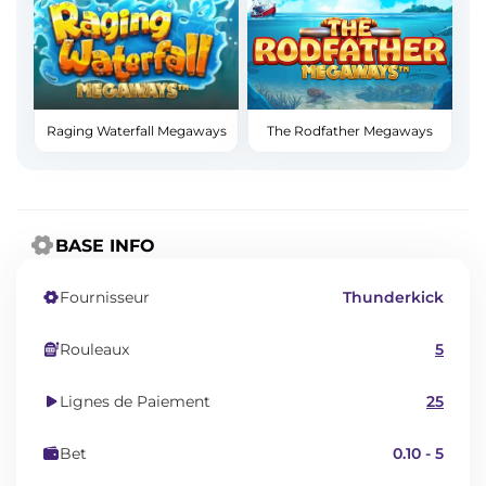
Raging Waterfall Megaways
The Rodfather Megaways
BASE INFO
Fournisseur
Thunderkick
Rouleaux
5
Lignes de Paiement
25
Bet
0.10 - 5