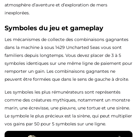
atmosphère d’aventure et d’exploration de mers
inexplorées.
Symboles du jeu et gameplay
Les mécanismes de collecte des combinaisons gagnantes
dans la machine à sous 1429 Uncharted Seas vous sont
familiers depuis longtemps. Vous devez placer de 3 à 5
symboles identiques sur une même ligne de paiement pour
remporter un gain. Les combinaisons gagnantes ne
peuvent être formées que dans le sens de gauche à droite.
Les symboles les plus rémunérateurs sont représentés
comme des créatures mythiques, notamment un monstre
marin, une écrevisse, une pieuvre, une tortue et une sirène.
Le symbole le plus précieux est la sirène, qui peut multiplier
vos gains par 50 pour 5 symboles sur une ligne.