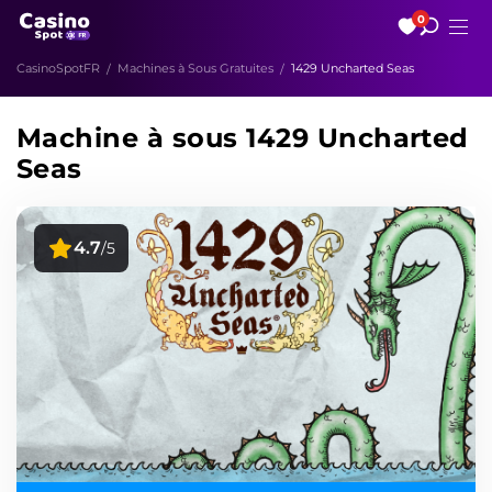
0
CasinoSpotFR
Machines à Sous Gratuites
1429 Uncharted Seas
Machine à sous 1429 Uncharted
Seas
4.7
/5