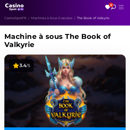
0
CasinoSpotFR
Machines à Sous Gratuites
The Book of Valkyrie
Machine à sous The Book of
Valkyrie
3.4
/5