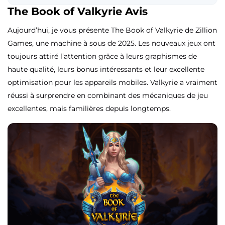
The Book of Valkyrie Avis
Aujourd’hui, je vous présente The Book of Valkyrie de Zillion
Games, une machine à sous de 2025. Les nouveaux jeux ont
toujours attiré l’attention grâce à leurs graphismes de
haute qualité, leurs bonus intéressants et leur excellente
optimisation pour les appareils mobiles. Valkyrie a vraiment
réussi à surprendre en combinant des mécaniques de jeu
excellentes, mais familières depuis longtemps.