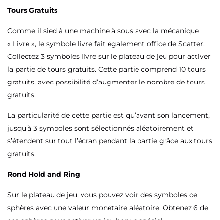
Tours Gratuits
Comme il sied à une machine à sous avec la mécanique
« Livre », le symbole livre fait également office de Scatter.
Collectez 3 symboles livre sur le plateau de jeu pour activer
la partie de tours gratuits. Cette partie comprend 10 tours
gratuits, avec possibilité d’augmenter le nombre de tours
gratuits.
La particularité de cette partie est qu’avant son lancement,
jusqu’à 3 symboles sont sélectionnés aléatoirement et
s’étendent sur tout l’écran pendant la partie grâce aux tours
gratuits.
Rond Hold and Ring
Sur le plateau de jeu, vous pouvez voir des symboles de
sphères avec une valeur monétaire aléatoire. Obtenez 6 de