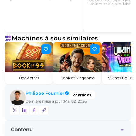
35x (dépôt+bonus), 40x (tours g
Bonus valable 7 jours. Mise max
Machines à sous similaires
Book of 99
Book of Kingdoms
Vikings Go To 
Philippe Fournier
22 articles
Dernière mise à jour :
Mai 02, 2026
Contenu