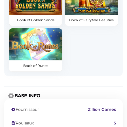
Book of Golden Sands
Book of Fairytale Beauties
Book of Runes
BASE INFO
Fournisseur
Zillion Games
Rouleaux
5