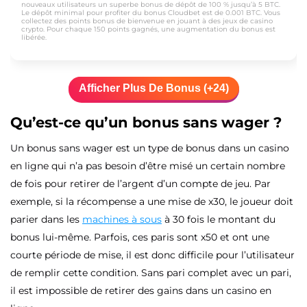
nouveaux utilisateurs un superbe bonus de dépôt de 100 % jusqu’à 5 BTC.
Le dépôt minimal pour profiter du bonus Cloudbet est de 0.001 BTC. Vous
collectez des points bonus de bienvenue en jouant à des jeux de casino
crypto. Pour chaque 150 points gagnés, une augmentation du bonus est
libérée.
Afficher Plus De Bonus (+24)
Qu’est-ce qu’un bonus sans wager ?
Un bonus sans wager est un type de bonus dans un casino
en ligne qui n’a pas besoin d’être misé un certain nombre
de fois pour retirer de l’argent d’un compte de jeu. Par
exemple, si la récompense a une mise de x30, le joueur doit
parier dans les
machines à sous
à 30 fois le montant du
bonus lui-même. Parfois, ces paris sont x50 et ont une
courte période de mise, il est donc difficile pour l’utilisateur
de remplir cette condition. Sans pari complet avec un pari,
il est impossible de retirer des gains dans un casino en