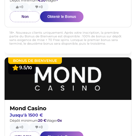
€20
-
Dépôt minimum
Wager
+0
+0
Non
Obtenir le Bonus
18+. Nouveaux clients uniquement. Après votre inscription, la première
partie du Bonus de Bienvenue est disponible : 100% de bonus sur dépôt
sans exigence de mise + 70 Free spins. Lorsque le premier bonus sera
terminé, le deuxième bonus sera disponible, puis le troisième.
BONUS DE BIENVENUE
9.5
/10
Mond Casino
Jusqu'à 1500 €
20 €
0х
Dépôt minimum
Wager
+0
+0