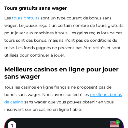
Tours gratuits sans wager
Les
tours gratuits
sont un type courant de bonus sans
wager. Le joueur reçoit un certain nombre de tours gratuits
pour jouer aux machines à sous. Les gains reçus lors de ces
tours sont des bonus, mais ils n’ont pas de conditions de
mise. Les fonds gagnés ne peuvent pas être retirés et sont
utilisés pour continuer à jouer.
Meilleurs casinos en ligne pour jouer
sans wager
Tous les casinos en ligne français ne proposent pas de
bonus sans wager. Nous avons collecté les
meilleurs bonus
de casino
sans wager que vous pouvez obtenir en vous
inscrivant sur un casino en ligne fiable.
1