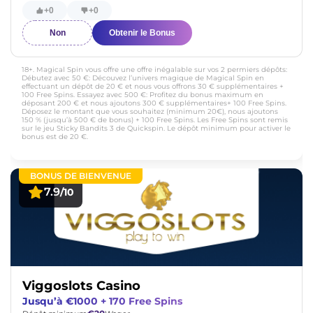
+0
+0
Non
Obtenir le Bonus
18+. Magical Spin vous offre une offre inégalable sur vos 2 permiers dépôts:
Débutez avec 50 €: Découvez l’univers magique de Magical Spin en
effectuant un dépôt de 20 € et nous vous offrons 30 € supplémentaires +
100 Free Spins. Essayez avec 500 €: Profitez du bonus maximum en
déposant 200 € et nous ajoutons 300 € supplémentaires+ 100 Free Spins.
Déposez le montant que vous souhaitez (minimum 20€), nous ajoutons
150 % (jusqu’à 500 € de bonus) + 100 Free Spins. Les Free Spins sont remis
sur le jeu Sticky Bandits 3 de Quickspin. Le dépôt minimum pour activer le
bonus est de 20 €.
BONUS DE BIENVENUE
7.9
/10
Viggoslots Casino
Jusqu’à €1000 + 170 Free Spins