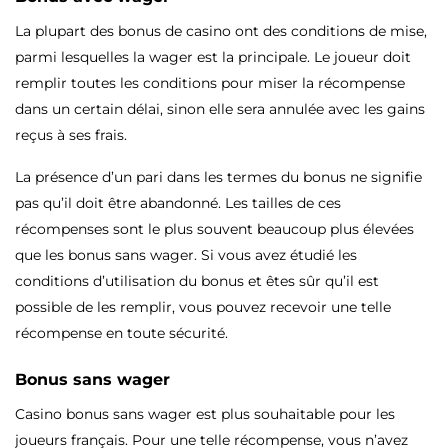
La plupart des bonus de casino ont des conditions de mise,
parmi lesquelles la wager est la principale. Le joueur doit
remplir toutes les conditions pour miser la récompense
dans un certain délai, sinon elle sera annulée avec les gains
reçus à ses frais.
La présence d’un pari dans les termes du bonus ne signifie
pas qu’il doit être abandonné. Les tailles de ces
récompenses sont le plus souvent beaucoup plus élevées
que les bonus sans wager. Si vous avez étudié les
conditions d’utilisation du bonus et êtes sûr qu’il est
possible de les remplir, vous pouvez recevoir une telle
récompense en toute sécurité.
Bonus sans wager
Casino bonus sans wager est plus souhaitable pour les
joueurs français. Pour une telle récompense, vous n’avez