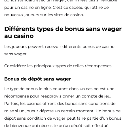
bonus standard avec un wager, car il n’est pas si rentable
pour un casino en ligne. C’est ce cadeau qui attire de
nouveaux joueurs sur les sites de casino.
Différents types de bonus sans wager
au casino
Les joueurs peuvent recevoir différents bonus de casino
sans wager.
Considérez les principaux types de telles récompenses.
Bonus de dépôt sans wager
Le type de bonus le plus courant dans un casino est une
récompense pour réapprovisionner un compte de jeu.
Parfois, les casinos offrent des bonus sans conditions de
mise si un joueur dépose un certain montant. Un bonus de
dépôt sans condition de wager peut faire partie d’un bonus
de bienvenue qui nécessite qu’un dépôt soit effectué