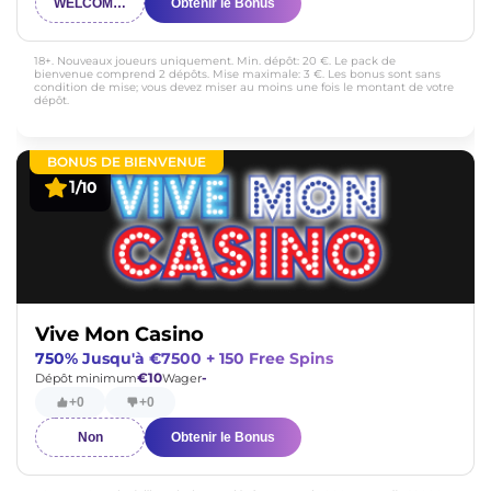
WELCOME100
Obtenir le Bonus
18+. Nouveaux joueurs uniquement. Min. dépôt: 20 €. Le pack de
bienvenue comprend 2 dépôts. Mise maximale: 3 €. Les bonus sont sans
condition de mise; vous devez miser au moins une fois le montant de votre
dépôt.
BONUS DE BIENVENUE
1
/10
Vive Mon Casino
750% Jusqu'à €7500 + 150 Free Spins
€10
-
Dépôt minimum
Wager
+0
+0
Non
Obtenir le Bonus