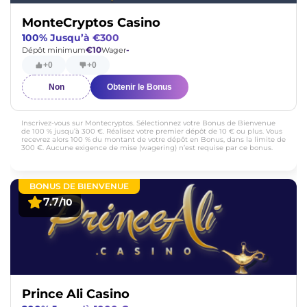
MonteCryptos Casino
100% Jusqu’à €300
€10
-
Dépôt minimum
Wager
+0
+0
Non
Obtenir le Bonus
Inscrivez-vous sur Montecryptos. Sélectionnez votre Bonus de Bienvenue
de 100 % jusqu’à 300 €. Réalisez votre premier dépôt de 10 € ou plus. Vous
recevrez alors 100 % du montant de votre dépôt en Bonus, dans la limite de
300 €. Aucune exigence de mise (wagering) n’est requise par ce bonus.
BONUS DE BIENVENUE
7.7
/10
Prince Ali Casino