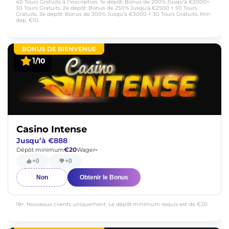
40 Tours Gratuits à l’inscription. 1e dépôt: Bonus de 200% Jusqu’à €2000+
30 Tours Gratuits. 2e dépôt: Bonus de 250% Jusqu’à €2500 + 50 Tours
Gratuits. 3e dépôt: Bonus de 300% Jusqu’à €3000 + 30 Tours Gratuits. Min
dep. €10.
BONUS DE BIENVENUE
1
/10
Casino Intense
Jusqu’à €888
€20
-
Dépôt minimum
Wager
+0
+0
Non
Obtenir le Bonus
18+. Nouveaux clients uniquement. Le dépôt minimum requis est de €20.