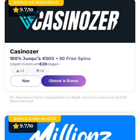
BONUS DE BIENVENUE
9.7
/10
Casinozer
100% Jusqu’à €500 + 50 Free Spins
€20
-
Dépôt minimum
Wager
+0
+0
Non
Obtenir le Bonus
18+. Nouveaux clients uniquement. Le dépôt minimum requis est de €20.
Bonus exclusif.
BONUS SANS WAGER
9.7
/10