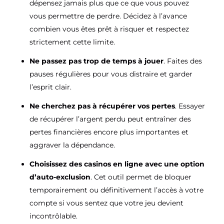
dépensez jamais plus que ce que vous pouvez
vous permettre de perdre. Décidez à l’avance
combien vous êtes prêt à risquer et respectez
strictement cette limite.
Ne passez pas trop de temps à jouer
. Faites des
pauses régulières pour vous distraire et garder
l’esprit clair.
Ne cherchez pas à récupérer vos pertes
. Essayer
de récupérer l’argent perdu peut entraîner des
pertes financières encore plus importantes et
aggraver la dépendance.
Choisissez des casinos en ligne avec une option
d’auto-exclusion
. Cet outil permet de bloquer
temporairement ou définitivement l’accès à votre
compte si vous sentez que votre jeu devient
incontrôlable.