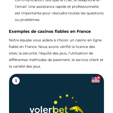
l’email. Une assistance rapide et professionnelle
est importante pour résoudre toutes les questions
ou problèmes.
Exemples de casinos fiables en France
Notre équipe vous aidera à choisir un casino en ligne
fiable en France. Nous avons vérifié la licence des
sites, la sécurité, l’équité des jeux, l’utilisation de
différentes méthodes de paiement, le service client et
la variété des jeux.
1