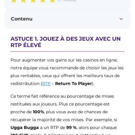
Contenu
ASTUCE 1. JOUEZ À DES JEUX AVEC UN
RTP ÉLEVÉ
Pour augmenter vos gains sur les casinos en ligne,
notre équipe vous recommande de choisir les jeux les
plus rentables, ceux qui offrent les meilleurs taux de
redistribution (
RTP
–
Return To Player
).
Ce terme fait référence au pourcentage de mises
restituées aux joueurs. Plus ce pourcentage est
proche de
100%
, plus vous avez de chances de
récupérer la majorité de vos mises. Par exemple, si
Ugga Bugga
a un RTP de
99 %
, alors pour chaque