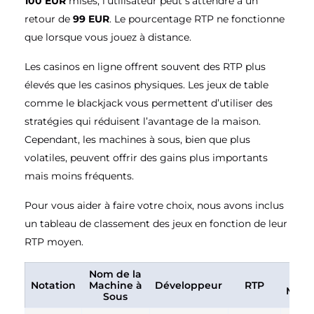
100 EUR
misés, l’utilisateur peut s’attendre à un
retour de
99
EUR
. Le pourcentage RTP ne fonctionne
que lorsque vous jouez à distance.
Les casinos en ligne offrent souvent des RTP plus
élevés que les casinos physiques. Les jeux de table
comme le blackjack vous permettent d’utiliser des
stratégies qui réduisent l’avantage de la maison.
Cependant, les machines à sous, bien que plus
volatiles, peuvent offrir des gains plus importants
mais moins fréquents.
Pour vous aider à faire votre choix, nous avons inclus
un tableau de classement des jeux en fonction de leur
RTP moyen.
Nom de la
Ga
Notation
Machine à
Développeur
RTP
Max
Sous