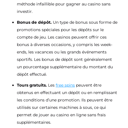
méthode infaillible pour gagner au casino sans
investir.
Bonus de dépôt.
Un type de bonus sous forme de
promotions spéciales pour les dépôts sur le
compte de jeu. Les casinos peuvent offrir ces
bonus à diverses occasions, y compris les week-
ends, les vacances ou les grands événements
sportifs. Les bonus de dépôt sont généralement
un pourcentage supplémentaire du montant du
dépôt effectué.
Tours gratuits.
Les
free spins
peuvent être
obtenus en effectuant un dépôt ou en remplissant
les conditions d’une promotion. Ils peuvent être
utilisés sur certaines machines à sous, ce qui
permet de jouer au casino en ligne sans frais
supplémentaires.