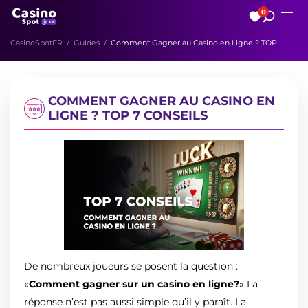
0
CasinoSpotFR
Guides
Comment Gagner au Casino en Ligne ? TOP 7 Conseils
COMMENT GAGNER AU CASINO EN
LIGNE ? TOP 7 CONSEILS
De nombreux joueurs se posent la question :
«
Comment gagner sur un casino en ligne?
» La
réponse n’est pas aussi simple qu’il y paraît. La