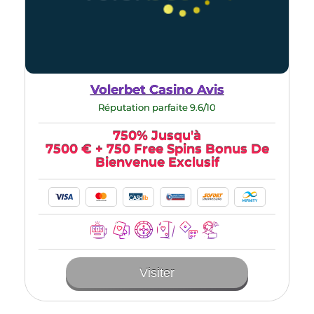
Volerbet Casino Avis
Réputation parfaite 9.6/10
750% Jusqu'à
7500 € + 750 Free Spins Bonus De
Bienvenue Exclusif
Visiter