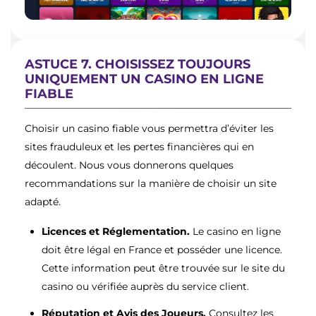
ASTUCE 7. CHOISISSEZ TOUJOURS
UNIQUEMENT UN CASINO EN LIGNE
FIABLE
Choisir un casino fiable vous permettra d’éviter les
sites frauduleux et les pertes financières qui en
découlent. Nous vous donnerons quelques
recommandations sur la manière de choisir un site
adapté.
Licences et Réglementation.
Le casino en ligne
doit être légal en France et posséder une licence.
Cette information peut être trouvée sur le site du
casino ou vérifiée auprès du service client.
Réputation et Avis des Joueurs.
Consultez les