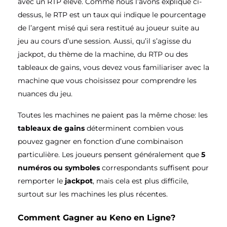
avec un RTP élevé. Comme nous l’avons expliqué ci-
dessus, le RTP est un taux qui indique le pourcentage
de l’argent misé qui sera restitué au joueur suite au
jeu au cours d’une session. Aussi, qu’il s’agisse du
jackpot, du thème de la machine, du RTP ou des
tableaux de gains, vous devez vous familiariser avec la
machine que vous choisissez pour comprendre les
nuances du jeu.
Toutes les machines ne paient pas la même chose: les
tableaux de gains
déterminent combien vous
pouvez gagner en fonction d’une combinaison
particulière. Les joueurs pensent généralement que
5
numéros ou symboles
correspondants suffisent pour
remporter le
jackpot
, mais cela est plus difficile,
surtout sur les machines les plus récentes.
Comment Gagner au Keno en Ligne?