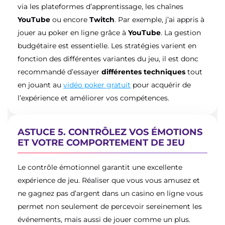
via les plateformes d’apprentissage, les chaînes
YouTube
ou encore
Twitch
. Par exemple, j’ai appris à
jouer au poker en ligne grâce à
YouTube
. La gestion
budgétaire est essentielle. Les stratégies varient en
fonction des différentes variantes du jeu, il est donc
recommandé d’essayer
différentes techniques
tout
en jouant au
vidéo poker gratuit
pour acquérir de
l’expérience et améliorer vos compétences.
ASTUCE 5. CONTRÔLEZ VOS ÉMOTIONS
ET VOTRE COMPORTEMENT DE JEU
Le contrôle émotionnel garantit une excellente
expérience de jeu. Réaliser que vous vous amusez et
ne gagnez pas d’argent dans un casino en ligne vous
permet non seulement de percevoir sereinement les
événements, mais aussi de jouer comme un plus.