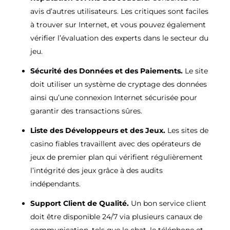
avis d’autres utilisateurs. Les critiques sont faciles
à trouver sur Internet, et vous pouvez également
vérifier l’évaluation des experts dans le secteur du
jeu.
Sécurité des Données et des Paiements.
Le site
doit utiliser un système de cryptage des données
ainsi qu’une connexion Internet sécurisée pour
garantir des transactions sûres.
Liste des Développeurs et des Jeux.
Les sites de
casino fiables travaillent avec des opérateurs de
jeux de premier plan qui vérifient régulièrement
l’intégrité des jeux grâce à des audits
indépendants.
Support Client de Qualité.
Un bon service client
doit être disponible 24/7 via plusieurs canaux de
communication, tels que le chat, le téléphone et