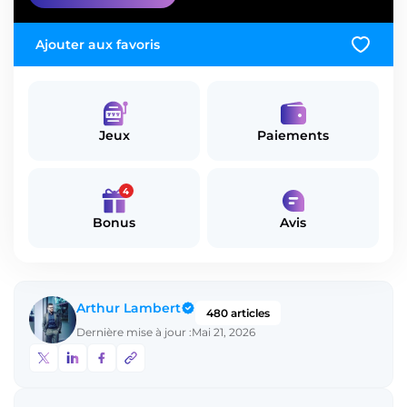
Ajouter aux favoris
Jeux
Paiements
4
Bonus
Avis
Arthur Lambert
480 articles
Dernière mise à jour :
Mai 21, 2026