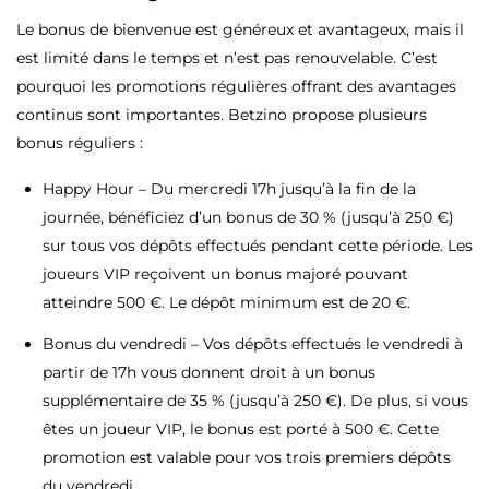
Le bonus de bienvenue est généreux et avantageux, mais il
est limité dans le temps et n’est pas renouvelable. C’est
pourquoi les promotions régulières offrant des avantages
continus sont importantes. Betzino propose plusieurs
bonus réguliers :
Happy Hour – Du mercredi 17h jusqu’à la fin de la
journée, bénéficiez d’un bonus de 30 % (jusqu’à 250 €)
sur tous vos dépôts effectués pendant cette période. Les
joueurs VIP reçoivent un bonus majoré pouvant
atteindre 500 €. Le dépôt minimum est de 20 €.
Bonus du vendredi – Vos dépôts effectués le vendredi à
partir de 17h vous donnent droit à un bonus
supplémentaire de 35 % (jusqu’à 250 €). De plus, si vous
êtes un joueur VIP, le bonus est porté à 500 €. Cette
promotion est valable pour vos trois premiers dépôts
du vendredi.