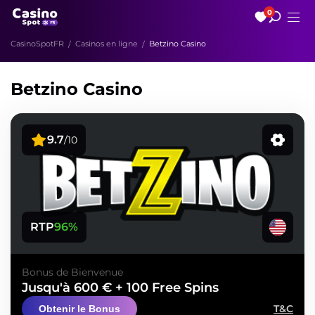
0
MATCH BONUS
MAT
CasinoSpotFR
Casinos en ligne
Betzino Casino
9.7
/10
Bitcoin
Ethereum
Litecoin
Betzino Casino
9.7
/10
Betzino Casino
B
30% Jusqu'à 500 € x3
3
€20
40x
Dépôt minimum
Wager
Dé
+0
+0
Non
Obtenir le Bonus
RTP
96%
18+. Effectuez un dépôt de ‎20 € ou plus et recevez 30 % jusqu’à ‎500 €‎ sur
18+
Litecoin
3 dépôts à partir de 14 h 00.
dép
Bonus de Bienvenue
Jusqu'à 600 € + 100 Free Spins
T&C
Obtenir le Bonus