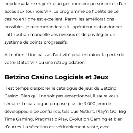
hebdomadaire majoré, d’un gestionnaire personnel et d’un
accès aux tournois VIP. Le programme de fidélité de ce
casino en ligne est excellent. Parmi les améliorations
possibles, je recommanderais à l’opérateur d’abandonner
l’attribution manuelle des niveaux et de privilégier un
système de points progressifs.
Attention ! Une baisse d’activité peut entraîner la perte de
votre statut VIP ou une rétrogradation.
Betzino Casino Logiciels et Jeux
Il est temps d’explorer le catalogue de jeux de Betzino
Casino. Bien qu’il ne soit pas exceptionnel, il saura vous
séduire. Le catalogue propose plus de 3 000 jeux de
développeurs de confiance, tels que NetEnt, Play’n GO, Big
Time Gaming, Pragmatic Play, Evolution Gaming et bien
d’autres. La sélection est véritablement vaste, avec