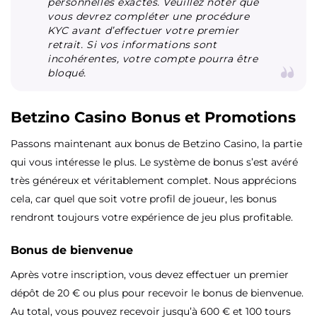
personnelles exactes. Veuillez noter que
vous devrez compléter une procédure
KYC avant d’effectuer votre premier
retrait. Si vos informations sont
incohérentes, votre compte pourra être
bloqué.
Betzino Casino Bonus et Promotions
Passons maintenant aux bonus de Betzino Casino, la partie
qui vous intéresse le plus. Le système de bonus s’est avéré
très généreux et véritablement complet. Nous apprécions
cela, car quel que soit votre profil de joueur, les bonus
rendront toujours votre expérience de jeu plus profitable.
Bonus de bienvenue
Après votre inscription, vous devez effectuer un premier
dépôt de 20 € ou plus pour recevoir le bonus de bienvenue.
Au total, vous pouvez recevoir jusqu’à 600 € et 100 tours