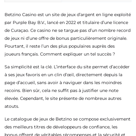
Betzino Casino est un site de jeux d’argent en ligne exploité
par Purple Bay B.V., lancé en 2022 et titulaire d’une licence
de Curaçao. Ce casino ne se targue pas d’un nombre record
de jeux ni d’une offre de bonus particulièrement originale.
Pourtant, il reste l’un des plus populaires auprès des
joueurs français. Comment expliquer un tel succès ?
Sa simplicité est la clé. L’interface du site permet d’accéder
à ses jeux favoris en un clin d’œil, directement depuis la
page d’accueil, sans avoir à naviguer dans les moindres
recoins. Bien sûr, cela ne suffit pas à justifier une note
élevée. Cependant, le site présente de nombreux autres
atouts.
Le catalogue de jeux de Betzino se compose exclusivement
des meilleurs titres de développeurs de confiance, les
bonus offrent de véritables récompenses et la sécurité et