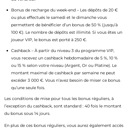
Bonus de recharge du week-end – Les dépôts de 20 €
ou plus effectués le samedi et le dimanche vous
permettent de bénéficier d’un bonus de 50 % (jusqu’à
100 €). Le nombre de dépôts est illimité. Si vous êtes un
joueur VIP, le bonus est porté à 250 €.
Cashback – À partir du niveau 3 du programme VIP,
vous recevez un cashback hebdomadaire de 5 %, 10 %
ou 15 % selon votre niveau (Argent, Or ou Platine). Le
montant maximal de cashback par semaine ne peut
excéder 3 000 €. Vous n’avez besoin de miser ce bonus
qu’une seule fois.
Les conditions de mise pour tous les bonus réguliers, à
l’exception du cashback, sont standard : 40 fois le montant
du bonus sous 14 jours.
En plus de ces bonus réguliers, vous aurez également accès