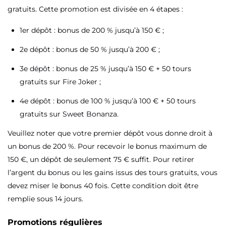
gratuits. Cette promotion est divisée en 4 étapes :
1er dépôt : bonus de 200 % jusqu’à 150 € ;
2e dépôt : bonus de 50 % jusqu’à 200 € ;
3e dépôt : bonus de 25 % jusqu’à 150 € + 50 tours
gratuits sur Fire Joker ;
4e dépôt : bonus de 100 % jusqu’à 100 € + 50 tours
gratuits sur Sweet Bonanza.
Veuillez noter que votre premier dépôt vous donne droit à
un bonus de 200 %. Pour recevoir le bonus maximum de
150 €, un dépôt de seulement 75 € suffit. Pour retirer
l’argent du bonus ou les gains issus des tours gratuits, vous
devez miser le bonus 40 fois. Cette condition doit être
remplie sous 14 jours.
Promotions régulières