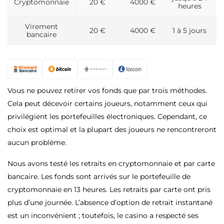
Cryptomonnaie
20 €
4000 €
heures
Virement
20 €
4000 €
1 à 5 jours
bancaire
Vous ne pouvez retirer vos fonds que par trois méthodes.
Cela peut décevoir certains joueurs, notamment ceux qui
privilégient les portefeuilles électroniques. Cependant, ce
choix est optimal et la plupart des joueurs ne rencontreront
aucun problème.
Nous avons testé les retraits en cryptomonnaie et par carte
bancaire. Les fonds sont arrivés sur le portefeuille de
cryptomonnaie en 13 heures. Les retraits par carte ont pris
plus d’une journée. L’absence d’option de retrait instantané
est un inconvénient ; toutefois, le casino a respecté ses