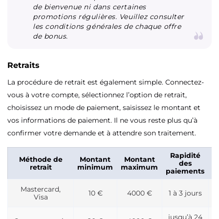
de bienvenue ni dans certaines
promotions régulières. Veuillez consulter
les conditions générales de chaque offre
de bonus.
Retraits
La procédure de retrait est également simple. Connectez-
vous à votre compte, sélectionnez l’option de retrait,
choisissez un mode de paiement, saisissez le montant et
vos informations de paiement. Il ne vous reste plus qu’à
confirmer votre demande et à attendre son traitement.
Rapidité
Méthode de
Montant
Montant
des
C
retrait
minimum
maximum
paiements
Mastercard,
10 €
4000 €
1 à 3 jours
Visa
jusqu’à 24