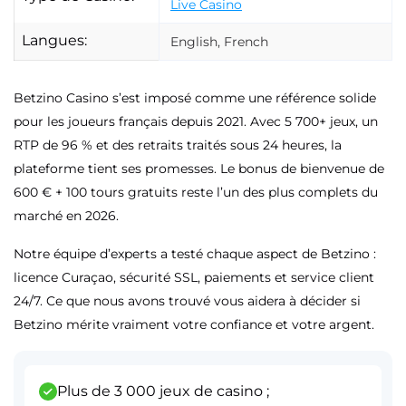
Live Casino
Langues:
English, French
Betzino Casino s’est imposé comme une référence solide
pour les joueurs français depuis 2021. Avec 5 700+ jeux, un
RTP de 96 % et des retraits traités sous 24 heures, la
plateforme tient ses promesses. Le bonus de bienvenue de
600 € + 100 tours gratuits reste l’un des plus complets du
marché en 2026.
Notre équipe d’experts a testé chaque aspect de Betzino :
licence Curaçao, sécurité SSL, paiements et service client
24/7. Ce que nous avons trouvé vous aidera à décider si
Betzino mérite vraiment votre confiance et votre argent.
Plus de 3 000 jeux de casino ;