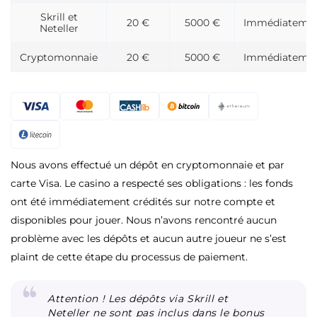
Skrill et
20 €
5000 €
Immédiateme
Neteller
Cryptomonnaie
20 €
5000 €
Immédiateme
Nous avons effectué un dépôt en cryptomonnaie et par
carte Visa. Le casino a respecté ses obligations : les fonds
ont été immédiatement crédités sur notre compte et
disponibles pour jouer. Nous n’avons rencontré aucun
problème avec les dépôts et aucun autre joueur ne s’est
plaint de cette étape du processus de paiement.
Attention ! Les dépôts via Skrill et
Neteller ne sont pas inclus dans le bonus