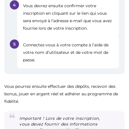
Vous devrez ensuite confirmer votre
inscription en cliquant sur le lien qui vous
sera envoyé à l’adresse e-mail que vous avez
fournie lors de votre inscription.
Connectez-vous à votre compte à l’aide de
votre nom d’utilisateur et de votre mot de
passe.
Vous pourrez ensuite effectuer des dépôts, recevoir des
bonus, jouer en argent réel et adhérer au programme de
fidélité.
Important ! Lors de votre inscription,
vous devez fournir des informations