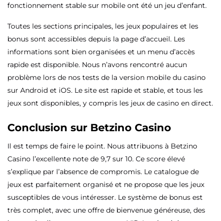
fonctionnement stable sur mobile ont été un jeu d’enfant.
Toutes les sections principales, les jeux populaires et les
bonus sont accessibles depuis la page d’accueil. Les
informations sont bien organisées et un menu d’accès
rapide est disponible. Nous n’avons rencontré aucun
problème lors de nos tests de la version mobile du casino
sur Android et iOS. Le site est rapide et stable, et tous les
jeux sont disponibles, y compris les jeux de casino en direct.
Conclusion sur Betzino Casino
Il est temps de faire le point. Nous attribuons à Betzino
Casino l’excellente note de 9,7 sur 10. Ce score élevé
s’explique par l’absence de compromis. Le catalogue de
jeux est parfaitement organisé et ne propose que les jeux
susceptibles de vous intéresser. Le système de bonus est
très complet, avec une offre de bienvenue généreuse, des