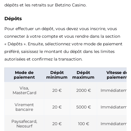
dépôts et les retraits sur Betzino Casino.
Dépôts
Pour effectuer un dépôt, vous devez vous inscrire, vous
connecter à votre compte et vous rendre dans la section
« Dépôts ». Ensuite, sélectionnez votre mode de paiement
préféré, saisissez le montant du dépôt dans les limites
autorisées et confirmez la transaction.
Mode de
Dépôt
Dépôt
Vitesse de
paiement
minimum
maximum
paiement
Visa,
20 €
2000 €
Immédiateme
MasterCard
Virement
20 €
5000 €
Immédiateme
bancaire
Paysafecard,
20 €
100 €
Immédiateme
Neosurf