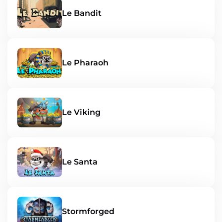
Le Bandit
Le Pharaoh
Le Viking
Le Santa
Stormforged