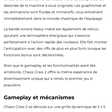
dessinée de la machine à sous originale. Les graphismes et
les animations sont fluides et immersifs, vous entraînant
immédiatement dans le monde chaotique de l’équipage.
La bande sonore heavy metal est également de retour,
ajoutant une atmosphère énergique qui s’associe
parfaitement à l’action rapide des rouleaux. Elle fait monter
l’anticipation avec des riffs de plus en plus forts lorsque les
fonctions bonus sont déclenchées.
Bien que le gameplay et les fonctionnalités aient été
améliorés, Chaos Crew 2 offre la même expérience de
divertissement unique qui a rendu le premier jeu si
populaire.
Gameplay et mécanismes
Chaos Crew 2 se déroule sur une grille dynamique de 5 x 5