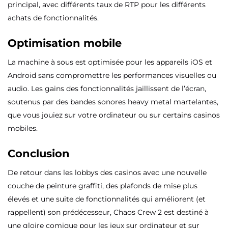
principal, avec différents taux de RTP pour les différents
achats de fonctionnalités.
Optimisation mobile
La machine à sous est optimisée pour les appareils iOS et
Android sans compromettre les performances visuelles ou
audio. Les gains des fonctionnalités jaillissent de l’écran,
soutenus par des bandes sonores heavy metal martelantes,
que vous jouiez sur votre ordinateur ou sur certains casinos
mobiles.
Conclusion
De retour dans les lobbys des casinos avec une nouvelle
couche de peinture graffiti, des plafonds de mise plus
élevés et une suite de fonctionnalités qui améliorent (et
rappellent) son prédécesseur, Chaos Crew 2 est destiné à
une gloire comique pour les jeux sur ordinateur et sur