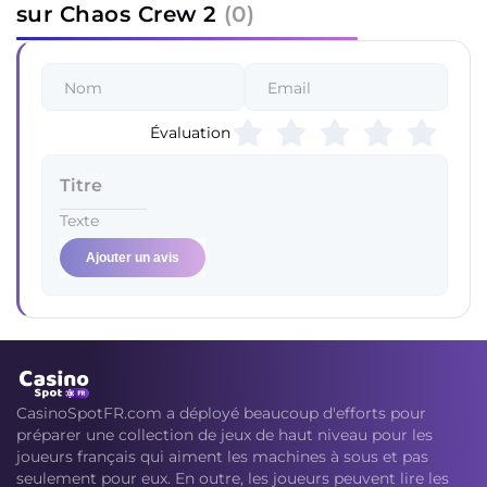
sur Chaos Crew 2
(0)
Évaluation
Ajouter un avis
CasinoSpotFR.com a déployé beaucoup d'efforts pour
préparer une collection de jeux de haut niveau pour les
joueurs français qui aiment les machines à sous et pas
seulement pour eux. En outre, les joueurs peuvent lire les