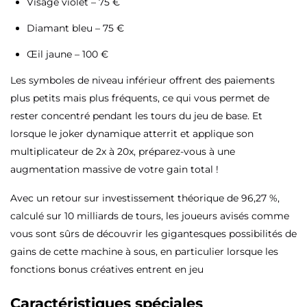
Visage violet – 75 €
Diamant bleu – 75 €
Œil jaune – 100 €
Les symboles de niveau inférieur offrent des paiements
plus petits mais plus fréquents, ce qui vous permet de
rester concentré pendant les tours du jeu de base. Et
lorsque le joker dynamique atterrit et applique son
multiplicateur de 2x à 20x, préparez-vous à une
augmentation massive de votre gain total !
Avec un retour sur investissement théorique de 96,27 %,
calculé sur 10 milliards de tours, les joueurs avisés comme
vous sont sûrs de découvrir les gigantesques possibilités de
gains de cette machine à sous, en particulier lorsque les
fonctions bonus créatives entrent en jeu
Caractéristiques spéciales