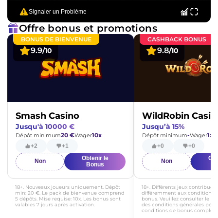
Signaler un Problème
Offre bonus et promotions
BONUS DE BIENVENUE
CASHBACK BONUS
9.9
9.8
/10
/10
Smash Casino
WildRobin Casin
Jusqu'à 10000 €
Jusqu’à 15%
20 €
10х
-
1x
Dépôt minimum
Wager
Dépôt minimum
Wager
+2
+1
+0
+0
Obtenir le
Obt
Non
Non
Bonus
B
18+. Nouveaux joueurs uniquement. Dépôt
18+. Différents jeux contribuen
min: 20 €. Le pack de bienvenue comprend
différemment aux conditions 
5 dépôts. Mise requise: 10x. Les bonus sont
bonus. Veuillez consulter le p
valables 7 jours après activation.
des conditions générales pour 
conditions de bonus complète